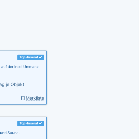
Top-Inserat
e auf der Insel Ummanz
ag je Objekt
Merkliste
Top-Inserat
n und Sauna.