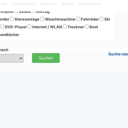
ung
Klimaanlage
Solarium
Kamin
Fitnessraum
irlpool
Sauna
Aufzug
order
Stereoanlage
Waschmaschine
Fahrräder
Ski
DVD-Player
Internet / WLAN
Trockner
Boot
andtücher
 nach
Suche na
Suchen