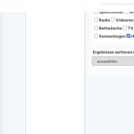
Kleinkindausstatt
Spielzimmer
Wh
Radio
Videorec
Bettwäsche
TV
Sonnenliegen
H
Ergebnisse sortieren