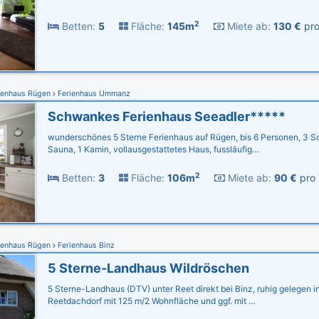
2
Betten:
5
Fläche:
145m
Miete ab:
130 €
pro
ienhaus Rügen
Ferienhaus Ummanz
Schwankes Ferienhaus Seeadler*****
wunderschönes 5 Sterne Ferienhaus auf Rügen, bis 6 Personen, 3 Sc
Sauna, 1 Kamin, vollausgestattetes Haus, fussläufig…
2
Betten:
3
Fläche:
106m
Miete ab:
90 €
pro 
ienhaus Rügen
Ferienhaus Binz
5 Sterne-Landhaus Wildröschen
5 Sterne-Landhaus (DTV) unter Reet direkt bei Binz, ruhig gelegen in
Reetdachdorf mit 125 m/2 Wohnfläche und ggf. mit …