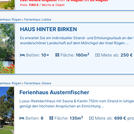
Preis:
1180 €
/ Woche je Objekt
ienhaus Rügen
Ferienhaus Lobbe
HAUS HINTER BIRKEN
Es erwartet Sie ein individueller Strand- und Erholungsurlaub an der 
wunderschöner Landschaft auf dem Mönchgut der Insel Rügen …
2
Betten:
10+
Fläche:
160m
Miete ab:
250 €
ienhaus Rügen
Ferienhaus Glowe
Ferienhaus Austernfischer
Luxus-Reetdachhaus mit Sauna & Kamin 750m vom Strand in ruhige
genügt den höchsten Ansprüchen an Einrichtung …
2
Betten:
6
Fläche:
135m
Miete ab:
699 €
pro