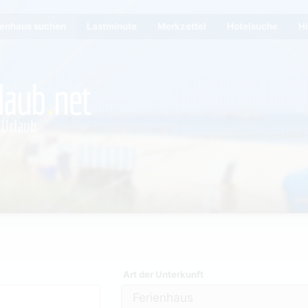
ienhaus suchen
Lastminute
Merkzettel
Hotelsuche
Hi
Art der Unterkunft