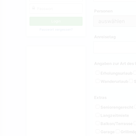
Personen
Passwort vergessen?
Anreisetag
Angaben zur Art des 
Erholungsurlaub
Wanderurlaub
S
Extras
Seniorengerecht
Langzeitmiete
Balkon/Terrasse
Garage
Grillmög