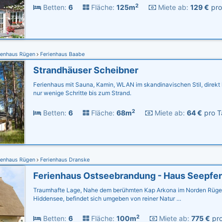
2
Betten:
6
Fläche:
125m
Miete ab:
129 €
pro
ienhaus Rügen
Ferienhaus Baabe
Strandhäuser Scheibner
Ferienhaus mit Sauna, Kamin, WLAN im skandinavischen Stil, direkt 
nur wenige Schritte bis zum Strand.
2
Betten:
6
Fläche:
68m
Miete ab:
64 €
pro T
ienhaus Rügen
Ferienhaus Dranske
Traumhafte Lage, Nahe dem berühmten Kap Arkona im Norden Rügen
Hiddensee, befindet sich umgeben von reiner Natur …
2
Betten:
6
Fläche:
100m
Miete ab:
775 €
pro