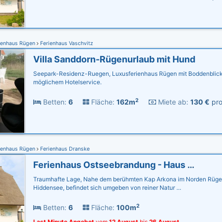
ienhaus Rügen
Ferienhaus Vaschvitz
Villa Sanddorn-Rügenurlaub mit Hund
Seepark-Residenz-Ruegen, Luxusferienhaus Rügen mit Boddenblick,
möglichem Hotelservice.
2
Betten:
6
Fläche:
162m
Miete ab:
130 €
pro
ienhaus Rügen
Ferienhaus Dranske
Ferienhaus Ostseebrandung - Haus Seestern
Traumhafte Lage, Nahe dem berühmten Kap Arkona im Norden Rügen
Hiddensee, befindet sich umgeben von reiner Natur …
2
Betten:
6
Fläche:
100m
Last Minute Angebot
vom
12 August
bis
26 August