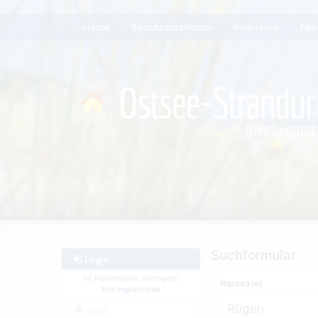
Home
Benutzerzentrum
Inserieren
Fer
Suchformular
Login
Ihr Ferienobjekt eintragen?
Reiseziel
Hier registrieren