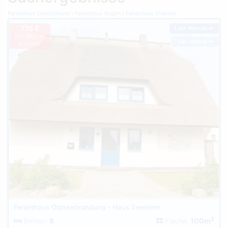
Ferienhaus Deutschland
Ferienhaus Rügen
Ferienhaus Dranske
775 €
Last-Minute
pro Woche
Top-Inserat
je Objekt
Ferienhaus Ostseebrandung - Haus Seestern
2
Betten:
6
Fläche:
100m