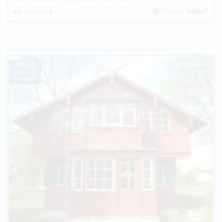
2
Betten:
5
Fläche:
145m
Ferienhaus Deutschland
Ferienhaus Rügen
Ferienhaus Göhren
100 €
Top-Inserat
pro Tag
je Objekt