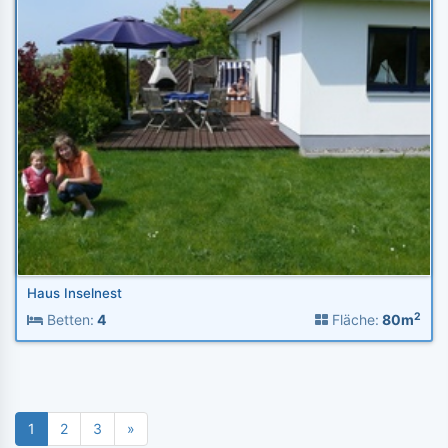
Haus Inselnest
2
Betten:
4
Fläche:
80m
1
2
3
»