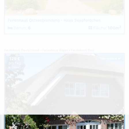
Ferienhaus Ostseebrandung - Haus Seepferdchen
2
Betten:
6
Fläche:
100m
Ferienhaus Deutschland
Ferienhaus Rügen
Ferienhaus Binz
129 €
Top-Inserat
pro Tag
je Objekt