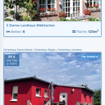
5 Sterne-Landhaus Wildröschen
2
Betten:
6
Fläche:
125m
Ferienhaus Deutschland
Ferienhaus Rügen
Ferienhaus Ummanz
95 €
Top-Inserat
pro Tag
je Objekt