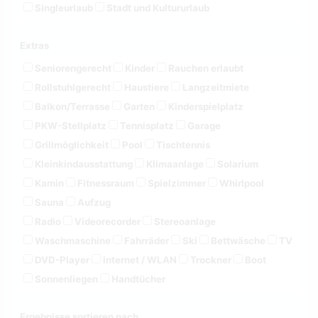
Singleurlaub
Stadt und Kultururlaub
Extras
Seniorengerecht
Kinder
Rauchen erlaubt
Rollstuhlgerecht
Haustiere
Langzeitmiete
Balkon/Terrasse
Garten
Kinderspielplatz
PKW-Stellplatz
Tennisplatz
Garage
Grillmöglichkeit
Pool
Tischtennis
Kleinkindausstattung
Klimaanlage
Solarium
Kamin
Fitnessraum
Spielzimmer
Whirlpool
Sauna
Aufzug
Radio
Videorecorder
Stereoanlage
Waschmaschine
Fahrräder
Ski
Bettwäsche
TV
DVD-Player
Internet / WLAN
Trockner
Boot
Sonnenliegen
Handtücher
Ergebnisse sortieren nach