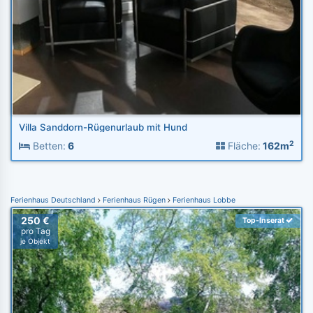
Villa Sanddorn-Rügenurlaub mit Hund
2
Betten:
6
Fläche:
162m
Ferienhaus Deutschland
Ferienhaus Rügen
Ferienhaus Lobbe
250 €
Top-Inserat
pro Tag
je Objekt