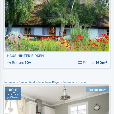
HAUS HINTER BIRKEN
2
Betten:
10+
Fläche:
160m
Ferienhaus Deutschland
Ferienhaus Rügen
Ferienhaus Ummanz
90 €
Top-Inserat
pro Tag
je Objekt