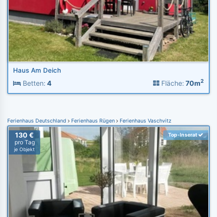
Haus Am Deich
2
Betten:
4
Fläche:
70m
Ferienhaus Deutschland
Ferienhaus Rügen
Ferienhaus Vaschvitz
130 €
Top-Inserat
pro Tag
je Objekt