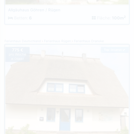
Allgäuhaus Göhren / Rügen
2
Betten:
6
Fläche:
100m
Ferienhaus Deutschland
Ferienhaus Rügen
Ferienhaus Dranske
775 €
Top-Inserat
pro Woche
je Objekt