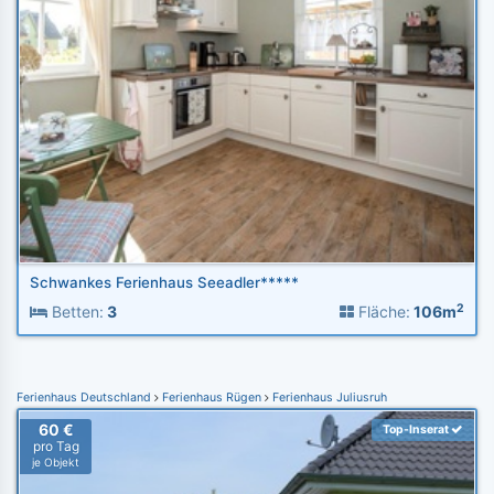
Schwankes Ferienhaus Seeadler*****
2
Betten:
3
Fläche:
106m
Ferienhaus Deutschland
Ferienhaus Rügen
Ferienhaus Juliusruh
60 €
Top-Inserat
pro Tag
je Objekt