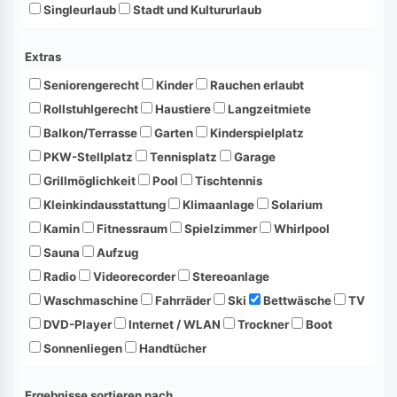
Singleurlaub
Stadt und Kultururlaub
Extras
Seniorengerecht
Kinder
Rauchen erlaubt
Rollstuhlgerecht
Haustiere
Langzeitmiete
Balkon/Terrasse
Garten
Kinderspielplatz
PKW-Stellplatz
Tennisplatz
Garage
Grillmöglichkeit
Pool
Tischtennis
Kleinkindausstattung
Klimaanlage
Solarium
Kamin
Fitnessraum
Spielzimmer
Whirlpool
Sauna
Aufzug
Radio
Videorecorder
Stereoanlage
Waschmaschine
Fahrräder
Ski
Bettwäsche
TV
DVD-Player
Internet / WLAN
Trockner
Boot
Sonnenliegen
Handtücher
Ergebnisse sortieren nach