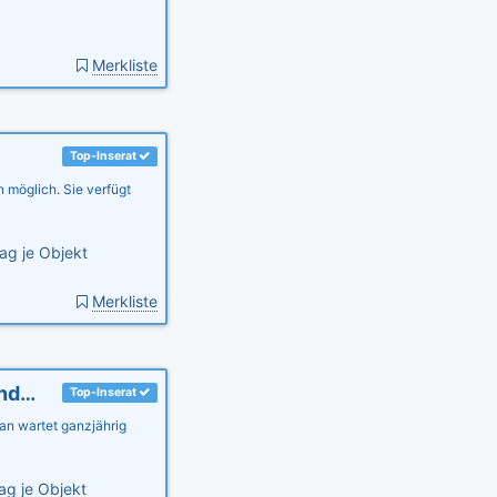
Merkliste
Top-Inserat
n möglich. Sie verfügt
ag je Objekt
Merkliste
Ferienwohnung Sommersprosse, Ostsee, kinderfrdl., Garten
Top-Inserat
an wartet ganzjährig
ag je Objekt