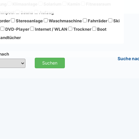
ung
Klimaanlage
Solarium
Kamin
Fitnessraum
irlpool
Sauna
Aufzug
order
Stereoanlage
Waschmaschine
Fahrräder
Ski
DVD-Player
Internet / WLAN
Trockner
Boot
andtücher
 nach
Suche na
Suchen