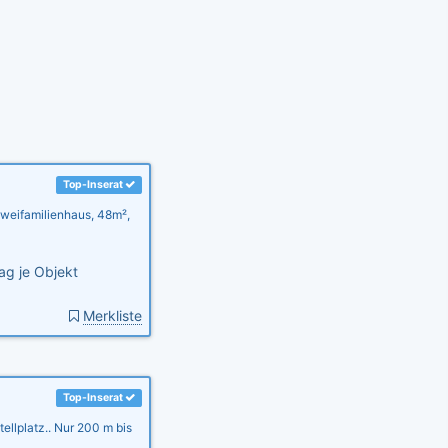
Top-Inserat
weifamilienhaus, 48m²,
ag je Objekt
Merkliste
Top-Inserat
llplatz.. Nur 200 m bis