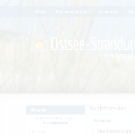
Home
Benutzerzentrum
Inserieren
Fer
Suchformular
Login
Ihr Ferienobjekt eintragen?
Reiseziel
Hier registrieren