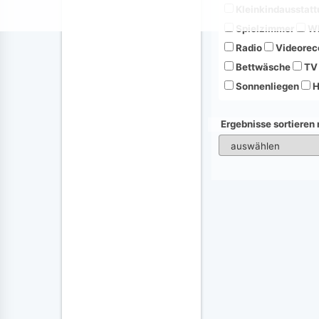
Kleinkindausstatt
Spielzimmer
Wh
Radio
Videorec
Bettwäsche
TV
Sonnenliegen
H
Ergebnisse sortieren