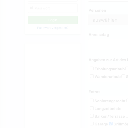
Personen
Passwort vergessen?
Anreisetag
Angaben zur Art des 
Erholungsurlaub
Wanderurlaub
S
Extras
Seniorengerecht
Langzeitmiete
Balkon/Terrasse
Garage
Grillmög