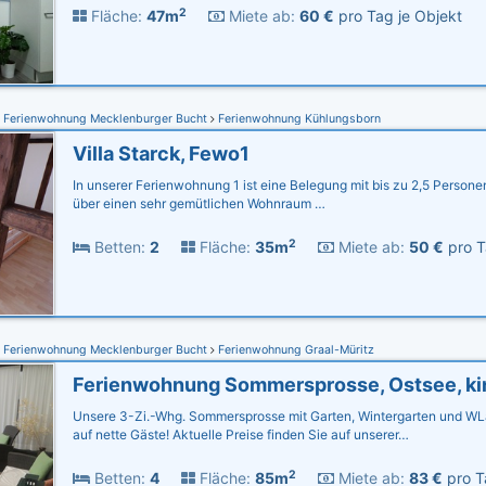
2
Fläche:
47m
Miete ab:
60 €
pro Tag je Objekt
Ferienwohnung Mecklenburger Bucht
Ferienwohnung Kühlungsborn
Villa Starck, Fewo1
In unserer Ferienwohnung 1 ist eine Belegung mit bis zu 2,5 Persone
über einen sehr gemütlichen Wohnraum …
2
Betten:
2
Fläche:
35m
Miete ab:
50 €
pro T
Ferienwohnung Mecklenburger Bucht
Ferienwohnung Graal-Müritz
Unsere 3-Zi.-Whg. Sommersprosse mit Garten, Wintergarten und WL
auf nette Gäste! Aktuelle Preise finden Sie auf unserer…
2
Betten:
4
Fläche:
85m
Miete ab:
83 €
pro T