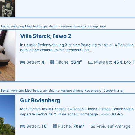
Ferienwohnung Mecklenburger Bucht
Ferienwohnung Kühlungsborn
Villa Starck, Fewo 2
In unserer Ferienwohnung 2 ist eine Belegung mit bis zu 4 Personen
gemütliche Wohnraum mit Fachwerk und …
2
Betten:
4
Fläche:
55m
Miete ab:
45 €
pro T
Ferienwohnung Mecklenburger Bucht
Ferienwohnung Rodenberg (Stepeniitztal)
Gut Rodenberg
MeckPomm-Idylle Landsitz zwischen Lübeck-Ostsee-Boltenhagen-W
separate FeWo's für 2- 6 Personen. Homepage : www.Gut-Ro…
2
Betten:
10
Fläche:
70m
Preis auf Anfrage