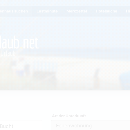
ienhaus suchen
Lastminute
Merkzettel
Hotelsuche
Hi
Art der Unterkunft