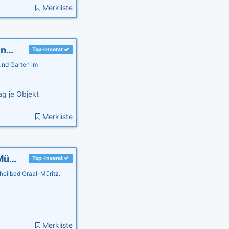
Merkliste
Ferienwohnung Seestern, Ostsee, Garten, kinderfreundl.
Top-Inserat
 und Garten im
g je Objekt
Merkliste
Ferienwohnung Anker, 3 SZ, Ostsee, Graal-Müritz mit Garten
Top-Inserat
eilbad Graal-Müritz.
Merkliste