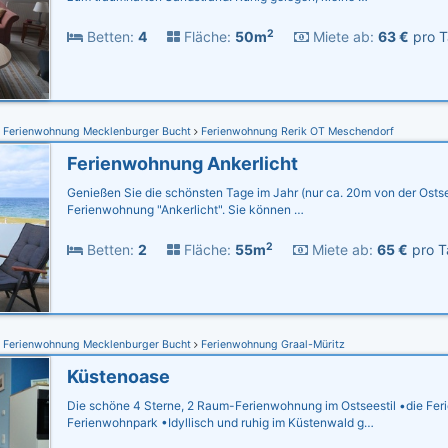
2
Betten:
4
Fläche:
50m
Miete ab:
63 €
pro T
Ferienwohnung Mecklenburger Bucht
Ferienwohnung Rerik OT Meschendorf
Ferienwohnung Ankerlicht
Genießen Sie die schönsten Tage im Jahr (nur ca. 20m von der Ostse
Ferienwohnung "Ankerlicht". Sie können …
2
Betten:
2
Fläche:
55m
Miete ab:
65 €
pro T
Ferienwohnung Mecklenburger Bucht
Ferienwohnung Graal-Müritz
Küstenoase
Die schöne 4 Sterne, 2 Raum-Ferienwohnung im Ostseestil •die Fer
Ferienwohnpark •Idyllisch und ruhig im Küstenwald g…