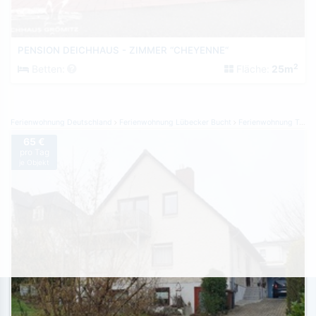
PENSION DEICHHAUS - ZIMMER “CHEYENNE“
2
Betten:
Fläche:
25m
Ferienwohnung Deutschland
Ferienwohnung Lübecker Bucht
Ferienwohnung Travemünde
65 €
pro Tag
je Objekt