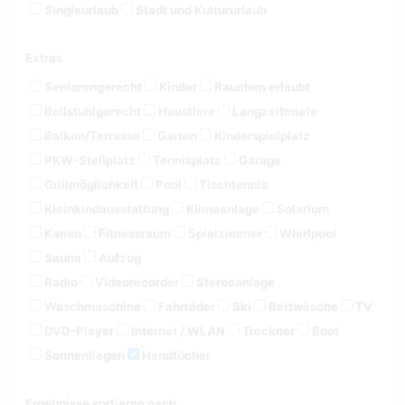
Singleurlaub
Stadt und Kultururlaub
Extras
Seniorengerecht
Kinder
Rauchen erlaubt
Rollstuhlgerecht
Haustiere
Langzeitmiete
Balkon/Terrasse
Garten
Kinderspielplatz
PKW-Stellplatz
Tennisplatz
Garage
Grillmöglichkeit
Pool
Tischtennis
Kleinkindausstattung
Klimaanlage
Solarium
Kamin
Fitnessraum
Spielzimmer
Whirlpool
Sauna
Aufzug
Radio
Videorecorder
Stereoanlage
Waschmaschine
Fahrräder
Ski
Bettwäsche
TV
DVD-Player
Internet / WLAN
Trockner
Boot
Sonnenliegen
Handtücher
Ergebnisse sortieren nach