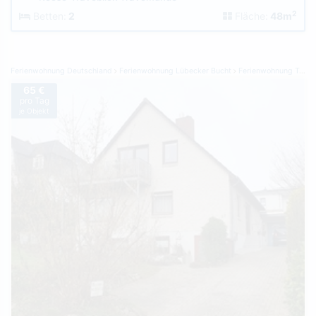
2
Betten:
2
Fläche:
48m
Ferienwohnung Deutschland
Ferienwohnung Lübecker Bucht
Ferienwohnung Travemünde
65 €
pro Tag
je Objekt