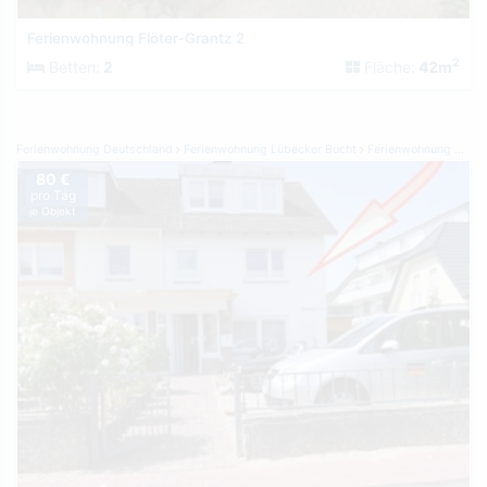
Ferienwohnung Flöter-Grantz 2
2
Betten:
2
Fläche:
42m
Ferienwohnung Deutschland
Ferienwohnung Lübecker Bucht
Ferienwohnung Grömitz
80 €
pro Tag
je Objekt