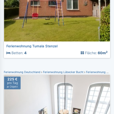
Ferienwohnung Tumala Stenzel
2
Betten:
4
Fläche:
60m
Ferienwohnung Deutschland
Ferienwohnung Lübecker Bucht
Ferienwohnung Altenkrempe
225 €
pro Tag
je Objekt