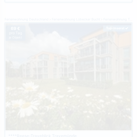
Ferienwohnung Deutschland
Ferienwohnung Lübecker Bucht
Ferienwohnung Travemünde
69 €
Top-Inserat
pro Tag
je Objekt
****Reese-Traveblick Travemünde