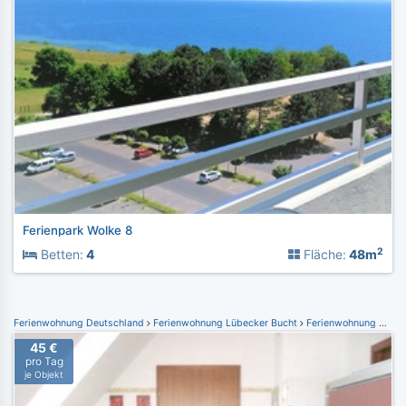
Ferienpark Wolke 8
2
Betten:
4
Fläche:
48m
Ferienwohnung Deutschland
Ferienwohnung Lübecker Bucht
Ferienwohnung Kellenhusen
45 €
pro Tag
je Objekt