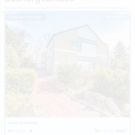
Ferienwohnung Deutschland
Ferienwohnung Lübecker Bucht
Ferienwohnung Grömitz
Preis auf Anfrage
Top-Inserat
Haus Chrislinde
2
Betten:
4
Fläche:
56m