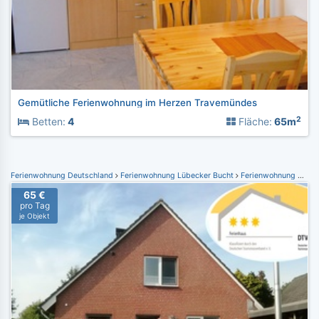
Gemütliche Ferienwohnung im Herzen Travemündes
2
Betten:
4
Fläche:
65m
Ferienwohnung Deutschland
Ferienwohnung Lübecker Bucht
Ferienwohnung Großenbrode
65 €
pro Tag
je Objekt