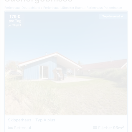
Ferienhaus Deutschland
Ferienhaus Lübecker Bucht
Ferienhaus Pelzerhaken
176 €
Top-Inserat
pro Tag
je Objekt
Skipperhaus - Typ A plus
2
Betten:
4
Fläche:
95m