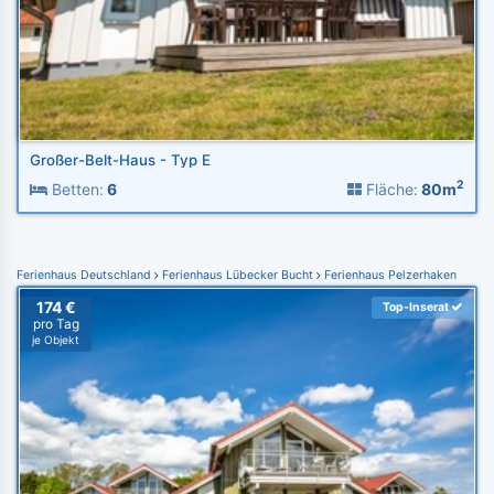
Großer-Belt-Haus - Typ E
2
Betten:
6
Fläche:
80m
Ferienhaus Deutschland
Ferienhaus Lübecker Bucht
Ferienhaus Pelzerhaken
174 €
Top-Inserat
pro Tag
je Objekt