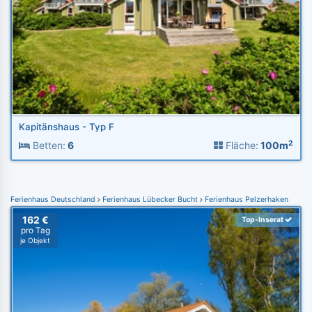
Kapitänshaus - Typ F
2
Betten:
6
Fläche:
100m
Ferienhaus Deutschland
Ferienhaus Lübecker Bucht
Ferienhaus Pelzerhaken
162 €
Top-Inserat
pro Tag
je Objekt