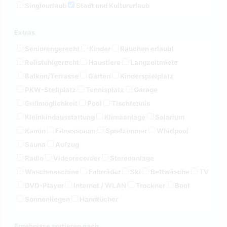
Singleurlaub
Stadt und Kultururlaub
Extras
Seniorengerecht
Kinder
Rauchen erlaubt
Rollstuhlgerecht
Haustiere
Langzeitmiete
Balkon/Terrasse
Garten
Kinderspielplatz
PKW-Stellplatz
Tennisplatz
Garage
Grillmöglichkeit
Pool
Tischtennis
Kleinkindausstattung
Klimaanlage
Solarium
Kamin
Fitnessraum
Spielzimmer
Whirlpool
Sauna
Aufzug
Radio
Videorecorder
Stereoanlage
Waschmaschine
Fahrräder
Ski
Bettwäsche
TV
DVD-Player
Internet / WLAN
Trockner
Boot
Sonnenliegen
Handtücher
Ergebnisse sortieren nach