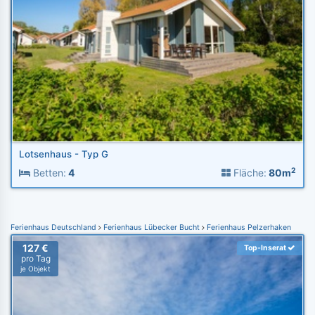
Lotsenhaus - Typ G
2
Betten:
4
Fläche:
80m
Ferienhaus Deutschland
Ferienhaus Lübecker Bucht
Ferienhaus Pelzerhaken
127 €
Top-Inserat
pro Tag
je Objekt