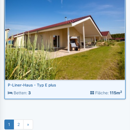
P-Liner-Haus - Typ E plus
2
Betten:
3
Fläche:
115m
1
2
»