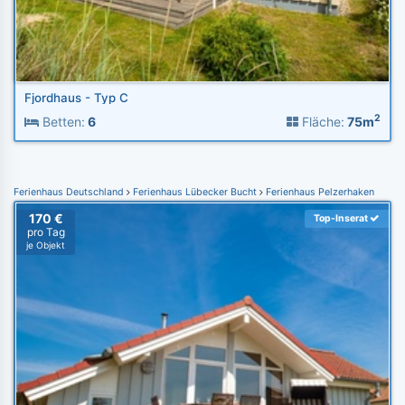
Fjordhaus - Typ C
2
Betten:
6
Fläche:
75m
Ferienhaus Deutschland
Ferienhaus Lübecker Bucht
Ferienhaus Pelzerhaken
170 €
Top-Inserat
pro Tag
je Objekt