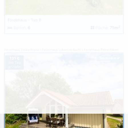
Fördehaus - Typ B
2
Betten:
6
Fläche:
75m
Ferienhaus Deutschland
Ferienhaus Lübecker Bucht
Ferienhaus Pelzerhaken
131 €
Top-Inserat
pro Tag
je Objekt