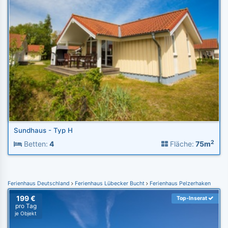
Sundhaus - Typ H
2
Betten:
4
Fläche:
75m
Ferienhaus Deutschland
Ferienhaus Lübecker Bucht
Ferienhaus Pelzerhaken
199 €
Top-Inserat
pro Tag
je Objekt