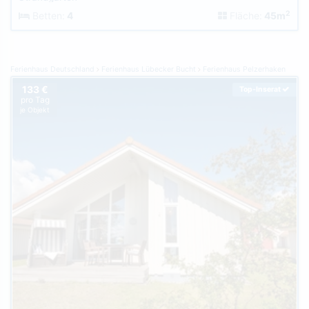
2
Betten:
4
Fläche:
45m
Ferienhaus Deutschland
Ferienhaus Lübecker Bucht
Ferienhaus Pelzerhaken
133 €
Top-Inserat
pro Tag
je Objekt