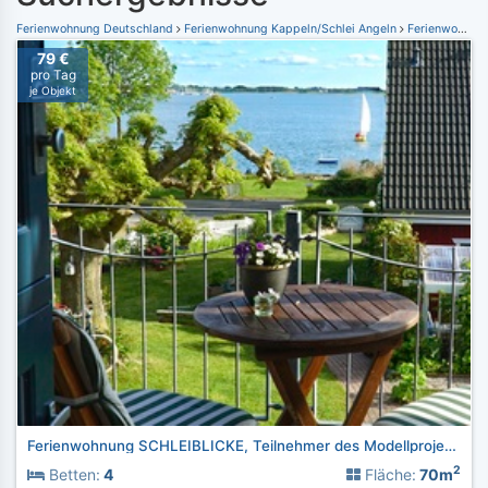
Ferienwohnung Deutschland
Ferienwohnung Kappeln/Schlei Angeln
Ferienwohnung Maasholm
79 €
pro Tag
je Objekt
Ferienwohnung SCHLEIBLICKE, Teilnehmer des Modellprojektes
2
Betten:
4
Fläche:
70m