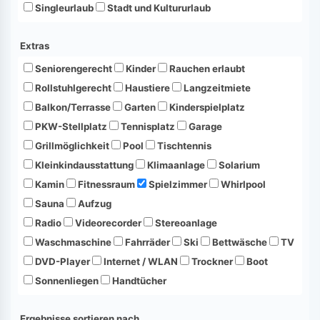
Singleurlaub
Stadt und Kultururlaub
Extras
Seniorengerecht
Kinder
Rauchen erlaubt
Rollstuhlgerecht
Haustiere
Langzeitmiete
Balkon/Terrasse
Garten
Kinderspielplatz
PKW-Stellplatz
Tennisplatz
Garage
Grillmöglichkeit
Pool
Tischtennis
Kleinkindausstattung
Klimaanlage
Solarium
Kamin
Fitnessraum
Spielzimmer
Whirlpool
Sauna
Aufzug
Radio
Videorecorder
Stereoanlage
Waschmaschine
Fahrräder
Ski
Bettwäsche
TV
DVD-Player
Internet / WLAN
Trockner
Boot
Sonnenliegen
Handtücher
Ergebnisse sortieren nach