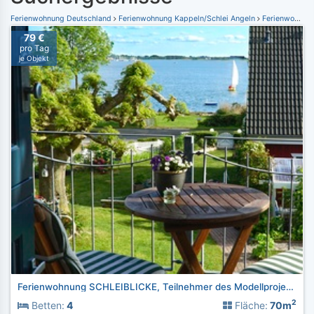
Ferienwohnung Deutschland
Ferienwohnung Kappeln/Schlei Angeln
Ferienwohnung Maasholm
79 €
pro Tag
je Objekt
Ferienwohnung SCHLEIBLICKE, Teilnehmer des Modellprojektes
2
Betten:
4
Fläche:
70m