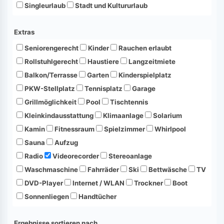
Singleurlaub
Stadt und Kultururlaub
Extras
Seniorengerecht
Kinder
Rauchen erlaubt
Rollstuhlgerecht
Haustiere
Langzeitmiete
Balkon/Terrasse
Garten
Kinderspielplatz
PKW-Stellplatz
Tennisplatz
Garage
Grillmöglichkeit
Pool
Tischtennis
Kleinkindausstattung
Klimaanlage
Solarium
Kamin
Fitnessraum
Spielzimmer
Whirlpool
Sauna
Aufzug
Radio
Videorecorder
Stereoanlage
Waschmaschine
Fahrräder
Ski
Bettwäsche
TV
DVD-Player
Internet / WLAN
Trockner
Boot
Sonnenliegen
Handtücher
Ergebnisse sortieren nach