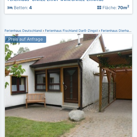
2
Betten:
4
Fläche:
70m
Ferienhaus Deutschland
Ferienhaus Fischland Darß-Zingst
Ferienhaus Dierhagen
Preis auf Anfrage