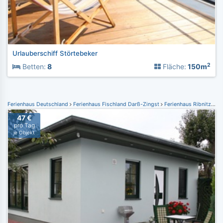
Urlauberschiff Störtebeker
2
Betten:
8
Fläche:
150m
Ferienhaus Deutschland
Ferienhaus Fischland Darß-Zingst
Ferienhaus Ribnitz- Damgarten
47 €
pro Tag
je Objekt