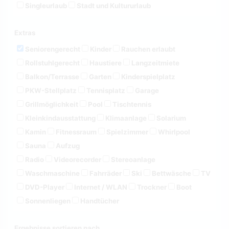
Singleurlaub
Stadt und Kultururlaub
Extras
Seniorengerecht
Kinder
Rauchen erlaubt
Rollstuhlgerecht
Haustiere
Langzeitmiete
Balkon/Terrasse
Garten
Kinderspielplatz
PKW-Stellplatz
Tennisplatz
Garage
Grillmöglichkeit
Pool
Tischtennis
Kleinkindausstattung
Klimaanlage
Solarium
Kamin
Fitnessraum
Spielzimmer
Whirlpool
Sauna
Aufzug
Radio
Videorecorder
Stereoanlage
Waschmaschine
Fahrräder
Ski
Bettwäsche
TV
DVD-Player
Internet / WLAN
Trockner
Boot
Sonnenliegen
Handtücher
Ergebnisse sortieren nach