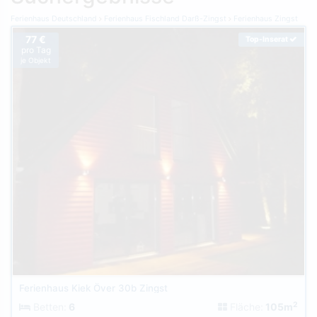
Ferienhaus Deutschland
Ferienhaus Fischland Darß-Zingst
Ferienhaus Zingst
77 €
Top-Inserat
pro Tag
je Objekt
Ferienhaus Kiek Över 30b Zingst
2
Betten:
6
Fläche:
105m