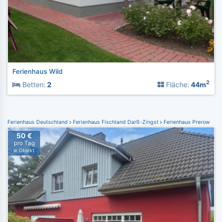
Ferienhaus Wild
2
Betten:
2
Fläche:
44m
Ferienhaus Deutschland
Ferienhaus Fischland Darß-Zingst
Ferienhaus Prerow
50 €
pro Tag
je Objekt