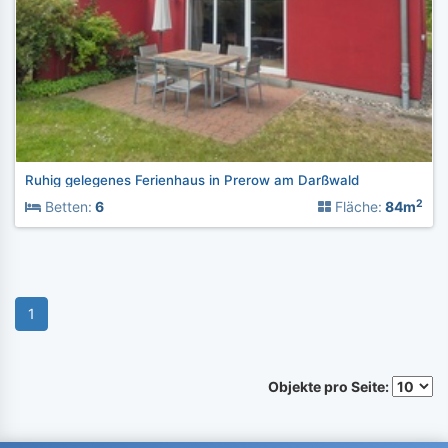
Ruhig gelegenes Ferienhaus in Prerow am Darßwald
2
Betten:
6
Fläche:
84m
1
Objekte pro Seite: