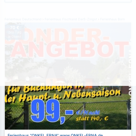
Ferienhaus Deutschland
Ferienhaus Fischland Darß-Zingst
Ferienhaus Born
70 €
pro Tag
je Objekt
Ferienhaus "ONKEL ERNA" www.ONKEL-ERNA.de