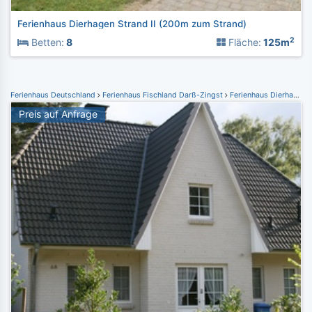
Ferienhaus Dierhagen Strand II (200m zum Strand)
2
Betten:
8
Fläche:
125m
Ferienhaus Deutschland
Ferienhaus Fischland Darß-Zingst
Ferienhaus Dierhagen
Preis auf Anfrage