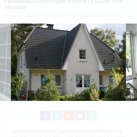
Ferienhaus Dierhagen Strand I (200m zum
Strand)
Ferienhaus
Ferienhaus Deutschland
Ferienhaus Fischland Darß-Zingst
Haus mit zwei komplett getrennten Ferieneinheiten für 6