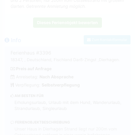
und 2 Personen, nur 200m vom Ostseestrand mit großem
Garten. Getrennte Anmietung möglich.
Dieses Ferienobjekt bewerten
Info
Zum Kontaktformular
Ferienhaus #3396
18347, , Deutschland, Fischland Darß-Zingst ,Dierhagen.
Preis auf Anfrage
Anreisetag:
Nach Absprache
Verpflegung:
Selbstverpflegung
AM BESTEN FÜR
Erholungsurlaub, Urlaub mit dem Hund, Wanderurlaub,
Strandurlaub, Singleurlaub
FERIENOBJEKTBESCHREIBUNG
Unser Haus in Dierhagen Strand liegt nur 200m vom
Ostseestrand entfernt in einer wenig befahrenen