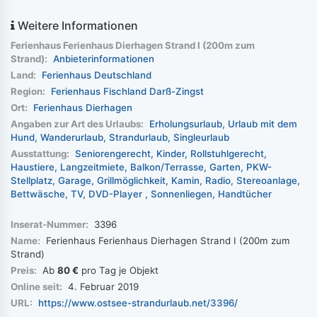
Weitere Informationen
Ferienhaus Ferienhaus Dierhagen Strand I (200m zum
Strand):
Anbieterinformationen
Land:
Ferienhaus Deutschland
Region:
Ferienhaus Fischland Darß-Zingst
Ort:
Ferienhaus Dierhagen
Angaben zur Art des Urlaubs:
Erholungsurlaub
Urlaub mit dem
Hund
Wanderurlaub
Strandurlaub
Singleurlaub
Ausstattung:
Seniorengerecht
Kinder
Rollstuhlgerecht
Haustiere
Langzeitmiete
Balkon/Terrasse
Garten
PKW-
Stellplatz
Garage
Grillmöglichkeit
Kamin
Radio
Stereoanlage
Bettwäsche
TV
DVD-Player
Sonnenliegen
Handtücher
Inserat-Nummer:
3396
Name:
Ferienhaus Ferienhaus Dierhagen Strand I (200m zum
Strand)
Preis:
Ab
80 €
pro Tag je Objekt
Online seit:
4. Februar 2019
URL:
https://www.ostsee-strandurlaub.net/3396/