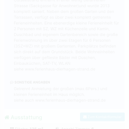
Strasse (Sackgasse für Anwohner)und wurde 2013
komplett saniert. Neben dem großen Garten und den
Terrassen, verfügt es über zwei komplett getrennte
Ferieneinheiten. Eine ebenerdige kleine Ferieneinheilt für
2 Personen mit SZ, WZ mit Küchenzeile und Kamin,
Duschbad und eigenem Gartenbereich sowie die große
Ferienwohnung im über zwei Etagen für 6 Personen
(3SZ+WZ) mit großem Gartenten. Parkplätze befinden
sich direkt auf dem Grundstück. Beide Wohneinheiten
verfügen über geflieste Bäder mit Duschen,
Einbauküchen, SAT-TV, WLAN
siehe www.ferienhaus-dierhagen-strand.de
SONSTIGE ANGABEN
Getrennt Anmietung der großen (max.6Pers.) und
kleinen Ferieneinheit im Haus möglich.
siehe auch www.ferienhaus-dierhagen-strand.de
Ausstattung
Zum Kontaktformular
Fläche:
135 m²
Anzahl Zimmer:
6