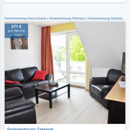
Ferienwohnung Deutschland
Ferienwohnung Fehmarn
Ferienwohnung Gollendorf
371 €
pro Woche
je Objekt
Ferienwohnung Takelage