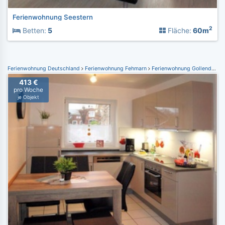
Ferienwohnung Seestern
2
Betten:
5
Fläche:
60m
Ferienwohnung Deutschland
Ferienwohnung Fehmarn
Ferienwohnung Gollendorf
413 €
pro Woche
je Objekt