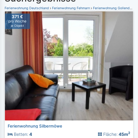
Ferienwohnung Deutschland
Ferienwohnung Fehmarn
Ferienwohnung Gollendorf
371 €
pro Woche
je Objekt
Ferienwohnung Silbermöwe
2
Betten:
4
Fläche:
45m