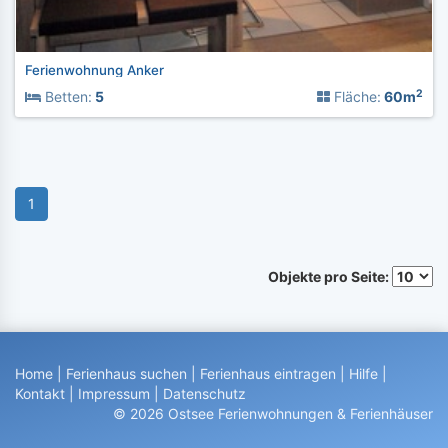
Ferienwohnung Anker
2
Betten:
5
Fläche:
60m
1
Objekte pro Seite:
Home
|
Ferienhaus suchen
|
Ferienhaus eintragen
|
Hilfe
|
Kontakt
|
Impressum
|
Datenschutz
© 2026 Ostsee Ferienwohnungen & Ferienhäuser