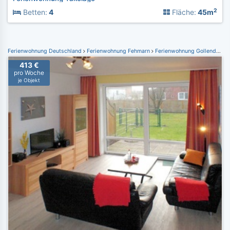
2
Betten:
4
Fläche:
45m
Ferienwohnung Deutschland
Ferienwohnung Fehmarn
Ferienwohnung Gollendorf
413 €
pro Woche
je Objekt