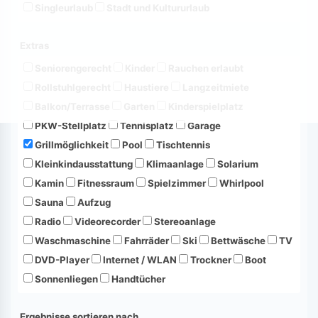
Singleurlaub
Stadt und Kultururlaub
Extras
Seniorengerecht
Kinder
Rauchen erlaubt
Rollstuhlgerecht
Haustiere
Langzeitmiete
Balkon/Terrasse
Garten
Kinderspielplatz
PKW-Stellplatz
Tennisplatz
Garage
Grillmöglichkeit
Pool
Tischtennis
Kleinkindausstattung
Klimaanlage
Solarium
Kamin
Fitnessraum
Spielzimmer
Whirlpool
Sauna
Aufzug
Radio
Videorecorder
Stereoanlage
Waschmaschine
Fahrräder
Ski
Bettwäsche
TV
DVD-Player
Internet / WLAN
Trockner
Boot
Sonnenliegen
Handtücher
Ergebnisse sortieren nach