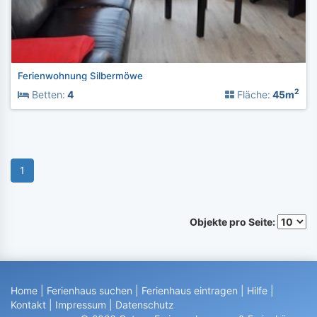
Ferienwohnung Silbermöwe
2
Betten:
4
Fläche:
45m
1
Objekte pro Seite:
Home
|
Ferienhaus suchen
|
Ferienhaus eintragen
|
Hilfe
|
Kontakt
|
Impressum
|
Datenschutz