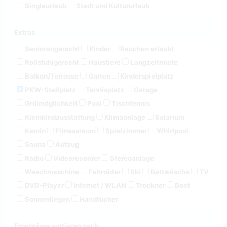
Singleurlaub
Stadt und Kultururlaub
Extras
Seniorengerecht
Kinder
Rauchen erlaubt
Rollstuhlgerecht
Haustiere
Langzeitmiete
Balkon/Terrasse
Garten
Kinderspielplatz
PKW-Stellplatz
Tennisplatz
Garage
Grillmöglichkeit
Pool
Tischtennis
Kleinkindausstattung
Klimaanlage
Solarium
Kamin
Fitnessraum
Spielzimmer
Whirlpool
Sauna
Aufzug
Radio
Videorecorder
Stereoanlage
Waschmaschine
Fahrräder
Ski
Bettwäsche
TV
DVD-Player
Internet / WLAN
Trockner
Boot
Sonnenliegen
Handtücher
Ergebnisse sortieren nach