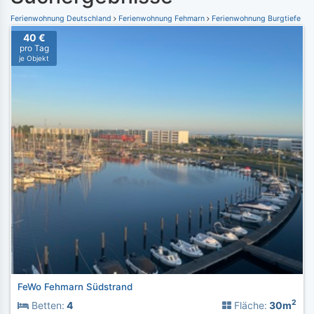
Ferienwohnung Deutschland
Ferienwohnung Fehmarn
Ferienwohnung Burgtiefe
40 €
pro Tag
je Objekt
FeWo Fehmarn Südstrand
2
Betten:
4
Fläche:
30m