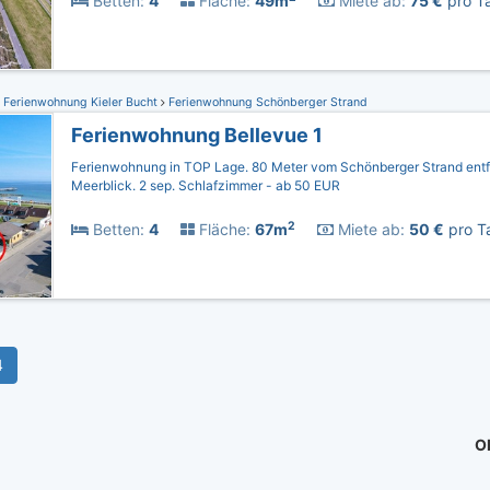
Betten:
4
Fläche:
49m
Miete ab:
75 €
pro Ta
Ferienwohnung Kieler Bucht
Ferienwohnung Schönberger Strand
Ferienwohnung Bellevue 1
Ferienwohnung in TOP Lage. 80 Meter vom Schönberger Strand entfer
Meerblick. 2 sep. Schlafzimmer - ab 50 EUR
2
Betten:
4
Fläche:
67m
Miete ab:
50 €
pro Ta
4
Ob