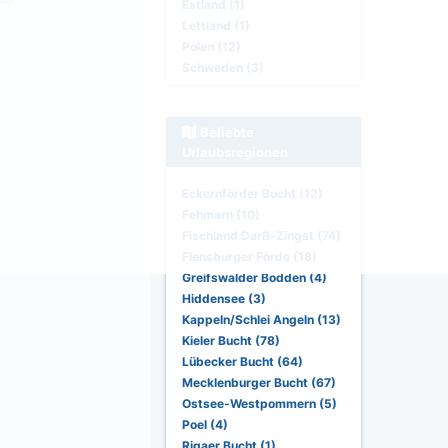
Estland (1)
Lettland (1)
Polen (12)
Schweden (3)
Beliebte
Urlaubsregionen
Eckernförder Bucht (12)
Fehmarn (10)
Fischland Darß-Zingst (74)
Flensburger Förde (18)
Greifswalder Bodden (4)
Hiddensee (3)
Kappeln/Schlei Angeln (13)
Kieler Bucht (78)
Lübecker Bucht (64)
Mecklenburger Bucht (67)
Ostsee-Westpommern (5)
Poel (4)
Rigaer Bucht (1)