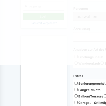
Personen
Passwort vergessen?
Anreisetag
Angaben zur Art des 
Erholungsurlaub
Wanderurlaub
S
Extras
Seniorengerecht
Langzeitmiete
Balkon/Terrasse
Garage
Grillmög