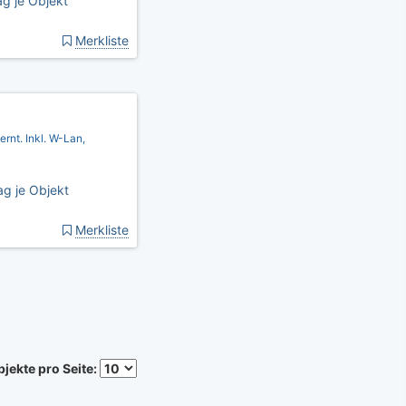
g je Objekt
Merkliste
nt. Inkl. W-Lan,
g je Objekt
Merkliste
jekte pro Seite: