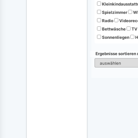
Kleinkindausstatt
Spielzimmer
Wh
Radio
Videorec
Bettwäsche
TV
Sonnenliegen
H
Ergebnisse sortieren