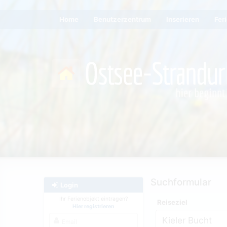
Home
Benutzerzentrum
Inserieren
Fer
Suchformular
Login
Ihr Ferienobjekt eintragen?
Reiseziel
Hier registrieren