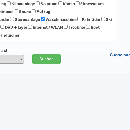
ung
Klimaanlage
Solarium
Kamin
Fitnessraum
irlpool
Sauna
Aufzug
order
Stereoanlage
Waschmaschine
Fahrräder
Ski
DVD-Player
Internet / WLAN
Trockner
Boot
andtücher
 nach
Suche na
Suchen