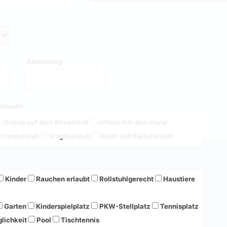
Abreisetag
Urlaubs
Urlaub auf dem Bauernhof
Urlaub mit dem Hund
trandurlaub
Singleurlaub
Stadt und Kultururlaub
Kinder
Rauchen erlaubt
Rollstuhlgerecht
Haustiere
Garten
Kinderspielplatz
PKW-Stellplatz
Tennisplatz
lichkeit
Pool
Tischtennis