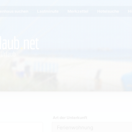
ienhaus suchen
Lastminute
Merkzettel
Hotelsuche
Hi
Art der Unterkunft