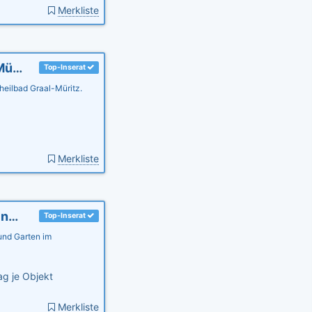
Merkliste
Ferienwohnung Anker, 3 SZ, Ostsee, Graal-Müritz mit Garten
Top-Inserat
eilbad Graal-Müritz.
Merkliste
Ferienwohnung Seestern, Ostsee, Garten, kinderfreundl.
Top-Inserat
 und Garten im
g je Objekt
Merkliste