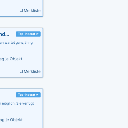
Merkliste
Ferienwohnung Sommersprosse, Ostsee, kinderfrdl., Garten
Top-Inserat
an wartet ganzjährig
ag je Objekt
Merkliste
Top-Inserat
n möglich. Sie verfügt
ag je Objekt