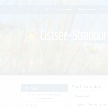
Home
Benutzerzentrum
Inserieren
Fer
Suchformular
Login
Ihr Ferienobjekt eintragen?
Reiseziel
Hier registrieren