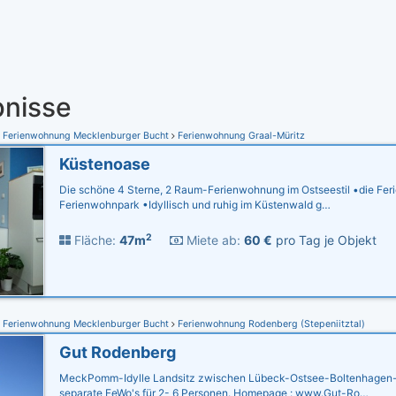
nisse
Ferienwohnung Mecklenburger Bucht
Ferienwohnung Graal-Müritz
Küstenoase
Die schöne 4 Sterne, 2 Raum-Ferienwohnung im Ostseestil •die Fer
Ferienwohnpark •Idyllisch und ruhig im Küstenwald g…
2
Fläche:
47m
Miete ab:
60 €
pro Tag je Objekt
Ferienwohnung Mecklenburger Bucht
Ferienwohnung Rodenberg (Stepeniitztal)
Gut Rodenberg
MeckPomm-Idylle Landsitz zwischen Lübeck-Ostsee-Boltenhagen-W
separate FeWo's für 2- 6 Personen. Homepage : www.Gut-Ro…