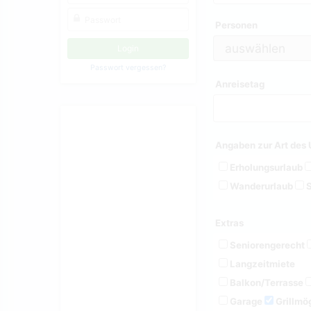
Personen
Passwort vergessen?
Anreisetag
Angaben zur Art des 
Erholungsurlaub
Wanderurlaub
S
Extras
Seniorengerecht
Langzeitmiete
Balkon/Terrasse
Garage
Grillmög