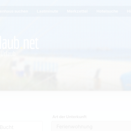
ienhaus suchen
Lastminute
Merkzettel
Hotelsuche
Hi
Art der Unterkunft