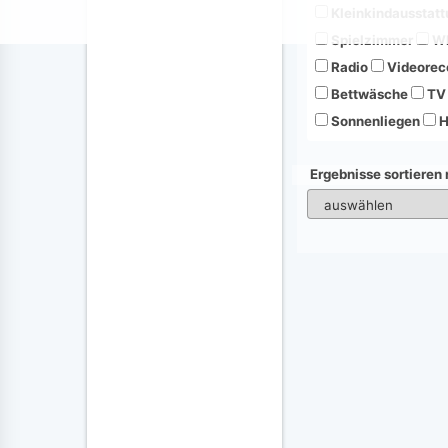
Kleinkindausstatt
Spielzimmer
Wh
Radio
Videorec
Bettwäsche
TV
Sonnenliegen
H
Ergebnisse sortieren