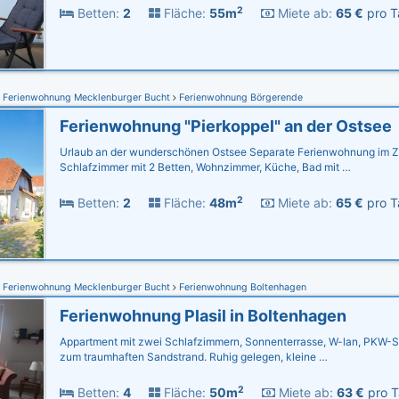
2
Betten:
2
Fläche:
55m
Miete ab:
65 €
pro T
Ferienwohnung Mecklenburger Bucht
Ferienwohnung Börgerende
Ferienwohnung "Pierkoppel" an der Ostsee
Urlaub an der wunderschönen Ostsee Separate Ferienwohnung im Z
Schlafzimmer mit 2 Betten, Wohnzimmer, Küche, Bad mit …
2
Betten:
2
Fläche:
48m
Miete ab:
65 €
pro T
Ferienwohnung Mecklenburger Bucht
Ferienwohnung Boltenhagen
Ferienwohnung Plasil in Boltenhagen
Appartment mit zwei Schlafzimmern, Sonnenterrasse, W-lan, PKW-Ste
zum traumhaften Sandstrand. Ruhig gelegen, kleine …
2
Betten:
4
Fläche:
50m
Miete ab:
63 €
pro T