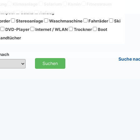
ung
Klimaanlage
Solarium
Kamin
Fitnessraum
irlpool
Sauna
Aufzug
order
Stereoanlage
Waschmaschine
Fahrräder
Ski
DVD-Player
Internet / WLAN
Trockner
Boot
andtücher
 nach
Suche na
Suchen