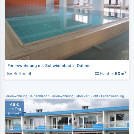
Ferienwohnung mit Schwimmbad in Dahme
2
Betten:
4
Fläche:
50m
Ferienwohnung Deutschland
Ferienwohnung Lübecker Bucht
Ferienwohnung Grömitz
46 €
pro Tag
je Objekt