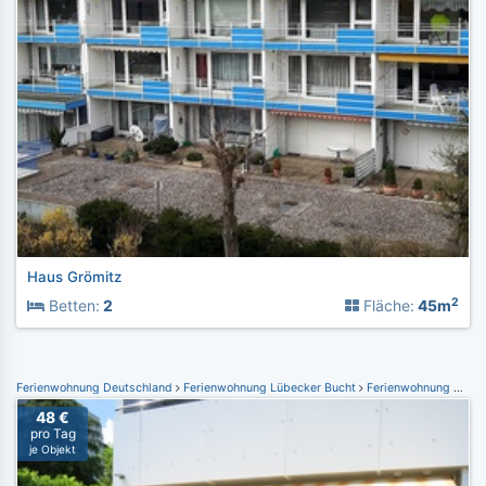
Haus Grömitz
2
Betten:
2
Fläche:
45m
Ferienwohnung Deutschland
Ferienwohnung Lübecker Bucht
Ferienwohnung Grömitz
48 €
pro Tag
je Objekt