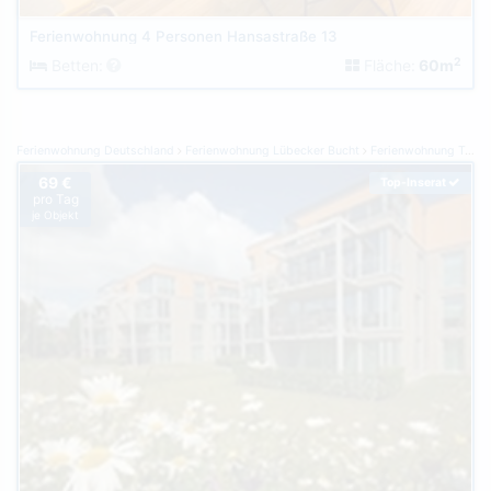
Ferienwohnung 4 Personen Hansastraße 13
2
Betten:
Fläche:
60m
Ferienwohnung Deutschland
Ferienwohnung Lübecker Bucht
Ferienwohnung Travemünde
69 €
Top-Inserat
pro Tag
je Objekt