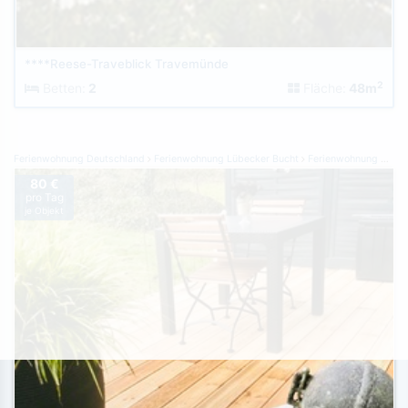
****Reese-Traveblick Travemünde
2
Betten:
2
Fläche:
48m
Ferienwohnung Deutschland
Ferienwohnung Lübecker Bucht
Ferienwohnung Sierksdorf
80 €
pro Tag
je Objekt