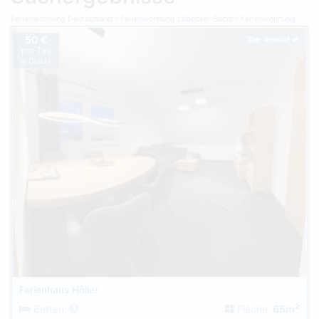
Ferienwohnung Deutschland
Ferienwohnung Lübecker Bucht
Ferienwohnung Grömitz
50 €
Top-Inserat
pro Tag
je Objekt
Ferienhaus Höller
2
Betten:
Fläche:
65m