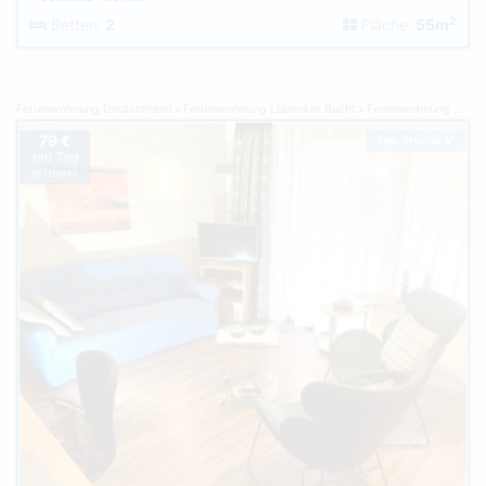
2
Betten:
2
Fläche:
55m
Ferienwohnung Deutschland
Ferienwohnung Lübecker Bucht
Ferienwohnung Scharbeutz
79 €
Top-Inserat
pro Tag
je Objekt