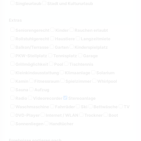
Singleurlaub
Stadt und Kultururlaub
Extras
Seniorengerecht
Kinder
Rauchen erlaubt
Rollstuhlgerecht
Haustiere
Langzeitmiete
Balkon/Terrasse
Garten
Kinderspielplatz
PKW-Stellplatz
Tennisplatz
Garage
Grillmöglichkeit
Pool
Tischtennis
Kleinkindausstattung
Klimaanlage
Solarium
Kamin
Fitnessraum
Spielzimmer
Whirlpool
Sauna
Aufzug
Radio
Videorecorder
Stereoanlage
Waschmaschine
Fahrräder
Ski
Bettwäsche
TV
DVD-Player
Internet / WLAN
Trockner
Boot
Sonnenliegen
Handtücher
Ergebnisse sortieren nach