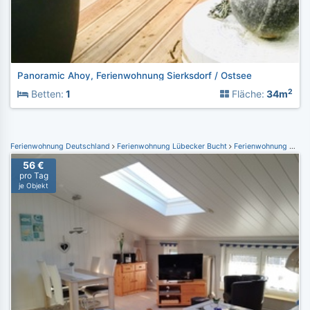
Panoramic Ahoy, Ferienwohnung Sierksdorf / Ostsee
2
Betten:
1
Fläche:
34m
Ferienwohnung Deutschland
Ferienwohnung Lübecker Bucht
Ferienwohnung Dahme
56 €
pro Tag
je Objekt