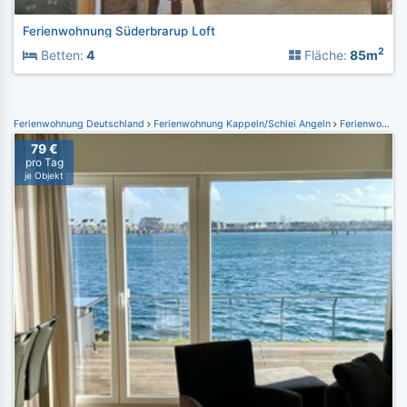
Ferienwohnung Süderbrarup Loft
2
Betten:
4
Fläche:
85m
Ferienwohnung Deutschland
Ferienwohnung Kappeln/Schlei Angeln
Ferienwohnung Ostseeresort Olpenitz
79 €
pro Tag
je Objekt