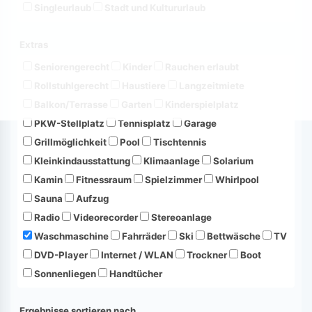
Singleurlaub
Stadt und Kultururlaub
Extras
Seniorengerecht
Kinder
Rauchen erlaubt
Rollstuhlgerecht
Haustiere
Langzeitmiete
Balkon/Terrasse
Garten
Kinderspielplatz
PKW-Stellplatz
Tennisplatz
Garage
Grillmöglichkeit
Pool
Tischtennis
Kleinkindausstattung
Klimaanlage
Solarium
Kamin
Fitnessraum
Spielzimmer
Whirlpool
Sauna
Aufzug
Radio
Videorecorder
Stereoanlage
Waschmaschine
Fahrräder
Ski
Bettwäsche
TV
DVD-Player
Internet / WLAN
Trockner
Boot
Sonnenliegen
Handtücher
Ergebnisse sortieren nach