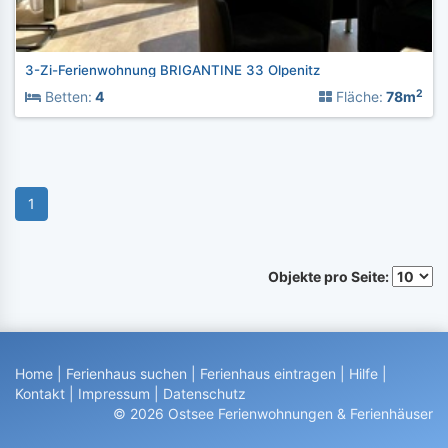
3-Zi-Ferienwohnung BRIGANTINE 33 Olpenitz
2
Betten:
4
Fläche:
78m
1
Objekte pro Seite:
Home
|
Ferienhaus suchen
|
Ferienhaus eintragen
|
Hilfe
|
Kontakt
|
Impressum
|
Datenschutz
© 2026 Ostsee Ferienwohnungen & Ferienhäuser