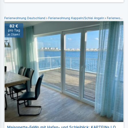
Ferienwohnung Deutschland
Ferienwohnung Kappeln/Schlei Angeln
Ferienwohnung Ostseeresort Olpenitz
82 €
pro Tag
je Objekt
Maisonette-FeWo mit Hafen- und Schleiblick: KAPTEINs LOUNGE