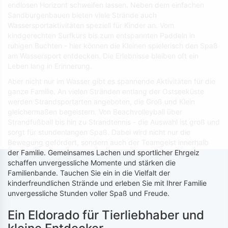
endlosen Horizont schweifen lassen. Neben dem einfachen
Sandburgenbauen bieten viele Strände auch
Wassersportaktivitäten speziell für Kinder an. Vom
kindgerechten Surfkurs bis zum entspannten Paddeln in
ruhigen Buchten - hier können die Kleinen spielerisch den Spaß
am Wassersport entdecken. Die Erlebnisse bleiben oft ein
Leben lang in Erinnerung.
Aber nicht nur im Wasser gibt es spannende Aktivitäten für die
ganze Familie. An vielen Stränden entlang der Ostseeküste
werden Strandsportarten angeboten, die Groß und Klein
gleichermaßen begeistern. Von Beachvolleyball über
Strandfußball bis hin zu Strandtennis - die Auswahl ist groß und
sorgt für stundenlangen Spaß. Dabei wird nicht nur die
Bewegung gefördert, sondern auch der Teamgeist innerhalb
der Familie. Gemeinsames Lachen und sportlicher Ehrgeiz
schaffen unvergessliche Momente und stärken die
Familienbande. Tauchen Sie ein in die Vielfalt der
kinderfreundlichen Strände und erleben Sie mit Ihrer Familie
unvergessliche Stunden voller Spaß und Freude.
Ein Eldorado für Tierliebhaber und