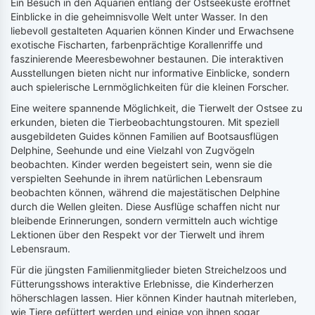
Ein Besuch in den Aquarien entlang der Ostseeküste eröffnet
Einblicke in die geheimnisvolle Welt unter Wasser. In den
liebevoll gestalteten Aquarien können Kinder und Erwachsene
exotische Fischarten, farbenprächtige Korallenriffe und
faszinierende Meeresbewohner bestaunen. Die interaktiven
Ausstellungen bieten nicht nur informative Einblicke, sondern
auch spielerische Lernmöglichkeiten für die kleinen Forscher.
Eine weitere spannende Möglichkeit, die Tierwelt der Ostsee zu
erkunden, bieten die Tierbeobachtungstouren. Mit speziell
ausgebildeten Guides können Familien auf Bootsausflügen
Delphine, Seehunde und eine Vielzahl von Zugvögeln
beobachten. Kinder werden begeistert sein, wenn sie die
verspielten Seehunde in ihrem natürlichen Lebensraum
beobachten können, während die majestätischen Delphine
durch die Wellen gleiten. Diese Ausflüge schaffen nicht nur
bleibende Erinnerungen, sondern vermitteln auch wichtige
Lektionen über den Respekt vor der Tierwelt und ihrem
Lebensraum.
Für die jüngsten Familienmitglieder bieten Streichelzoos und
Fütterungsshows interaktive Erlebnisse, die Kinderherzen
höherschlagen lassen. Hier können Kinder hautnah miterleben,
wie Tiere gefüttert werden und einige von ihnen sogar