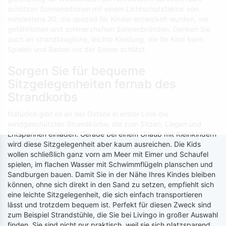
schützen Sonnenlotionen mit einem Lichtschutzfaktor von
mindestens 30, die speziell für Kinder entwickelt wurden, vor
gefährlichen und schmerzhaften Sonnenbränden. Denken Sie
auch an strandtaugliche, leichte Kleidung, die Ihr Kind beim
Spielen und Baden vor der Sonne schützt.
Sorgen Sie für bequeme
Sitzgelegenheiten fernab des
Strandkorbs
Natürlich gibt es an der Ostsee in erster Linie die
windgeschützten Strandkörbe, die zum Sitzen, Liegen und
Entspannen einladen. Gerade bei einem Urlaub mit Kleinkindern
wird diese Sitzgelegenheit aber kaum ausreichen. Die Kids
wollen schließlich ganz vorn am Meer mit Eimer und Schaufel
spielen, im flachen Wasser mit Schwimmflügeln planschen und
Sandburgen bauen. Damit Sie in der Nähe Ihres Kindes bleiben
können, ohne sich direkt in den Sand zu setzen, empfiehlt sich
eine leichte Sitzgelegenheit, die sich einfach transportieren
lässt und trotzdem bequem ist. Perfekt für diesen Zweck sind
zum Beispiel Strandstühle, die Sie bei Livingo in großer Auswahl
finden. Sie sind nicht nur praktisch, weil sie sich platzsparend