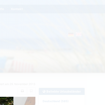
lfe
Kontakt
riert am 29. November 2013
Beliebte Urlaubsländer
Deutschland (585)