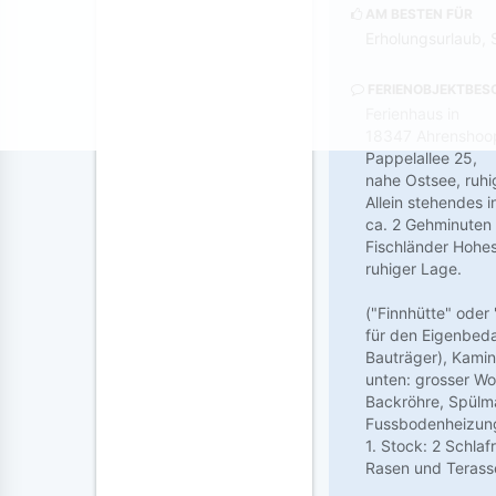
AM BESTEN FÜR
Erholungsurlaub, 
FERIENOBJEKTBES
Ferienhaus in
18347 Ahrenshoop
Pappelallee 25,
nahe Ostsee, ruhig
Allein stehendes 
ca. 2 Gehminuten 
Fischländer Hohe
ruhiger Lage.
("Finnhütte" oder
für den Eigenbed
Bauträger), Kami
unten: grosser Wo
Backröhre, Spülma
Fussbodenheizun
1. Stock: 2 Schl
Rasen und Terasse