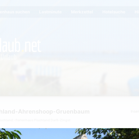
ienhaus suchen
Lastminute
Merkzettel
Hotelsuche
Hi
chland-Ahrenshoop-Gruenbaum
Inse
tschland
Ferienhaus Fischland Darß-Zingst