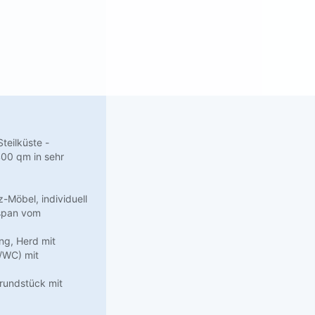
teilküste -
00 qm in sehr
-Möbel, individuell
sspan vom
ng, Herd mit
e/WC) mit
rundstück mit