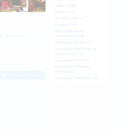
Rügen (129)
Schlei (12)
Stettiner Haff (1)
Usedom (78)
Vorpommersche
en (Sandstrand,
Boddenkette (6)
sonstiges Estland (1)
sonstiges Mecklenburg
Vorpommern (7)
sonstiges Polen (7)
sonstiges Schleswig
Holstein (6)
Zum Kontaktformular
sonstiges Schweden (3)