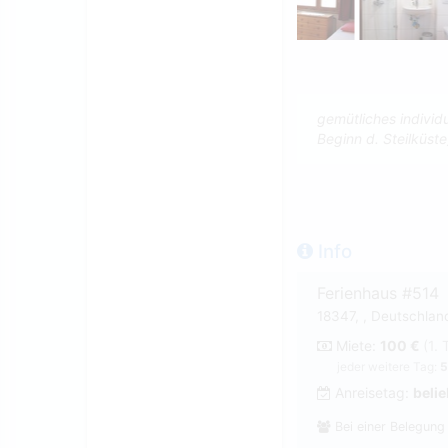
gemütliches individ
Beginn d. Steilküst
Info
Ferienhaus #514
18347, , Deutschlan
Miete:
100 €
(1. 
jeder weitere Tag:
5
Anreisetag:
belie
Bei einer Belegung