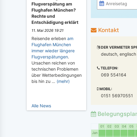
Flugverspätung am
Flughafen München?
Rechte und
Entschädigung erklärt
Kontakt
11. Mai 2026 19:21
Reisende erleben
am
Flughafen München
DER VERMIETER SP
immer wieder längere
deutsch, englisch
Flugverspätungen
.
Ursachen reichen von
TELEFON:
technischen Problemen
069 554164
über Wetterbedingungen
bis hin zu …
(mehr)
MOBIL:
0151 56970551
Alle News
Belegungspla
01
02
03
04
05
Jan