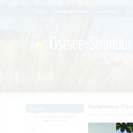
Home
Benutzerzentrum
Inserieren
Fer
Ferienhaus-Fis
Login
Ferienhaus
Ferienhaus Deu
Ihr Ferienobjekt eintragen?
Hier registrieren