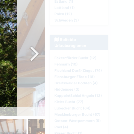
Estland (1)
Lettland (1)
Polen (12)
Schweden (3)
Beliebte
Urlaubsregionen
Eckernförder Bucht (12)
Fehmarn (10)
Fischland Darß-Zingst (74)
Flensburger Förde (18)
Greifswalder Bodden (4)
Hiddensee (3)
Kappeln/Schlei Angeln (13)
Kieler Bucht (77)
Lübecker Bucht (64)
Wohnraum mit Küchenze
Mecklenburger Bucht (67)
Ostsee-Westpommern (5)
Poel (4)
Rigaer Bucht (1)