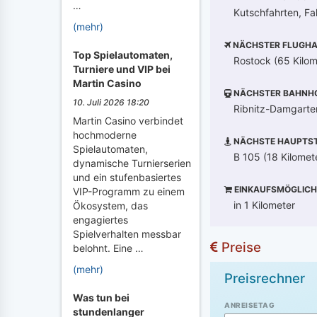
…
Kutschfahrten, Fah
(mehr)
NÄCHSTER FLUGHA
Top Spielautomaten,
Rostock (65 Kilom
Turniere und VIP bei
Martin Casino
NÄCHSTER BAHNH
10. Juli 2026 18:20
Ribnitz-Damgarte
Martin Casino verbindet
hochmoderne
NÄCHSTE HAUPTST
Spielautomaten,
B 105 (18 Kilomet
dynamische Turnierserien
und ein stufenbasiertes
EINKAUFSMÖGLICH
VIP-Programm zu einem
in 1 Kilometer
Ökosystem, das
engagiertes
Spielverhalten messbar
Preise
belohnt. Eine …
(mehr)
Preisrechner
Was tun bei
ANREISETAG
stundenlanger