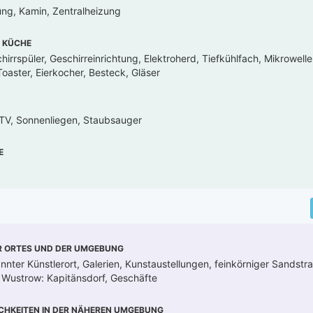
ung, Kamin, Zentralheizung
 KÜCHE
irrspüler, Geschirreinrichtung, Elektroherd, Tiefkühlfach, Mikrowell
oaster, Eierkocher, Besteck, Gläser
 TV, Sonnenliegen, Staubsauger
E
R ORTES UND DER UMGEBUNG
nter Künstlerort, Galerien, Kunstaustellungen, feinkörniger Sandstr
 Wustrow: Kapitänsdorf, Geschäfte
CHKEITEN IN DER NÄHEREN UMGEBUNG