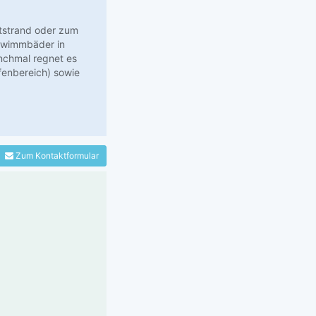
ststrand oder zum
hwimmbäder in
nchmal regnet es
fenbereich) sowie
Zum Kontaktformular