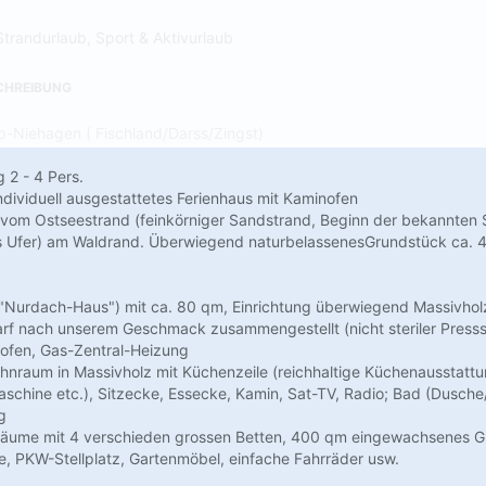
Strandurlaub, Sport & Aktivurlaub
CHREIBUNG
-Niehagen ( Fischland/Darss/Zingst)
 2 - 4 Pers.
individuell ausgestattetes Ferienhaus mit Kaminofen
vom Ostseestrand (feinkörniger Sandstrand, Beginn der bekannten S
s Ufer) am Waldrand. Überwiegend naturbelassenesGrundstück ca. 4
 "Nurdach-Haus") mit ca. 80 qm, Einrichtung überwiegend Massivholz
arf nach unserem Geschmack zusammengestellt (nicht steriler Pres
nofen, Gas-Zentral-Heizung
hnraum in Massivholz mit Küchenzeile (reichhaltige Küchenausstattu
schine etc.), Sitzecke, Essecke, Kamin, Sat-TV, Radio; Bad (Dusch
g
afräume mit 4 verschieden grossen Betten, 400 qm eingewachsenes G
, PKW-Stellplatz, Gartenmöbel, einfache Fahrräder usw.