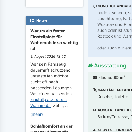
SONSTIGE ANGAB
baden, sonnen, se
Leuchtturm), Nat
News
Wustrow und Ribn
auch oder ist stü
Warum ein fester
Rostock und War
Einstellplatz für
Wohnmobile so wichtig
oder auch nur en
ist
5. August 2026 18:42
Wer sein Fahrzeug
Ausstattung
dauerhaft schützend
unterstellen möchte,
Fläche:
85 m²
sucht oft nach
passenden Lösungen.
SANITÄRE ANLAGE
Wer einen passenden
Dusche, Toilette
Einstellplatz für ein
Wohnmobil
wählt, …
AUSSTATTUNG DES 
(mehr)
Balkon/Terrasse, G
Schlafkomfort an der
AUSSTATTUNG DES 
Ostsee: Warum die