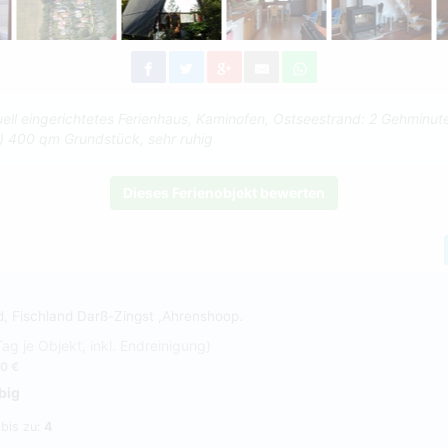
uell eingerichtetes Ferienhaus, Kaminofen, Ostseestrand: 2 Gehminut
e) 400 qm Grundstück, sehr ruhig
Dieses Ferienobjekt bewerten
d, Fischland Darß-Zingst ,Ahrenshoop.
Tag je Objekt, inkl. Endreinigung)
0 €
big
 bis zu:
4