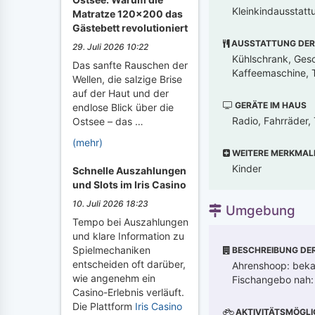
Kleinkindausstatt
Matratze 120x200 das
Gästebett revolutioniert
AUSSTATTUNG DER
29. Juli 2026 10:22
Kühlschrank, Gesch
Das sanfte Rauschen der
Kaffeemaschine, T
Wellen, die salzige Brise
auf der Haut und der
GERÄTE IM HAUS
endlose Blick über die
Radio, Fahrräder,
Ostsee – das …
(mehr)
WEITERE MERKMAL
Kinder
Schnelle Auszahlungen
und Slots im Iris Casino
10. Juli 2026 18:23
Umgebung
Tempo bei Auszahlungen
und klare Information zu
Spielmechaniken
BESCHREIBUNG DE
entscheiden oft darüber,
Ahrenshoop: bekan
wie angenehm ein
Fischangebo nah:
Casino-Erlebnis verläuft.
Die Plattform
Iris Casino
AKTIVITÄTSMÖGLI