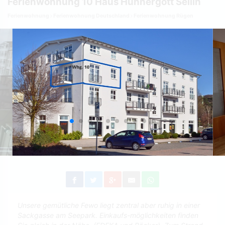
Ferienwohnung 10 Haus Hühnergott Sellin
Ferienwohnung
Ferienwohnung Deutschland
Ferienwohnung Rügen
Unsere gemütliche Fewo liegt zentral aber ruhig in einer
Sackgasse am Seepark. Einkaufs-möglichkeiten finden