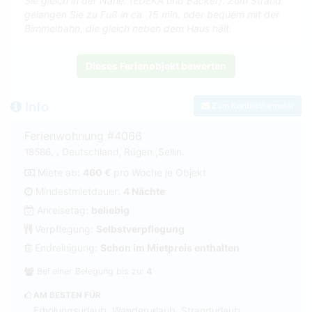
Sie gleich in der Nähe. (EDEKA und Bäcker). Zum Strand
gelangen Sie zu Fuß in ca. 15 min. oder bequem mit der
Bimmelbahn, die gleich neben dem Haus hält.
Dieses Ferienobjekt bewerten
Info
Zum Kontaktformular
Ferienwohnung #4066
18586, , Deutschland, Rügen ,Sellin.
Miete ab:
460 €
pro Woche je Objekt
Mindestmietdauer:
4 Nächte
Anreisetag:
beliebig
Verpflegung:
Selbstverpflegung
Endreinigung:
Schon im Mietpreis enthalten
Bei einer Belegung bis zu:
4
AM BESTEN FÜR
Erholungsurlaub, Wanderurlaub, Strandurlaub