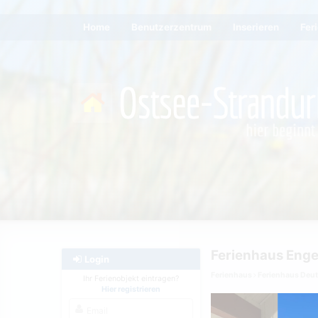
Home
Benutzerzentrum
Inserieren
Fer
Ferienhaus Enge
Login
Ferienhaus
Ferienhaus Deu
Ihr Ferienobjekt eintragen?
Hier registrieren