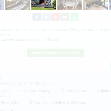
chen Stil, 48 qm, mit sonniger Terasse auf 300 qm Rasengrundstück
ersonen.
hnzimmer mit Essbereich und Küche.
Dieses Ferienobjekt bewerten
0
d, Flensburger Förde ,Glücksburg.
Tag je Objekt, inkl. Endreinigung)
Mindestmietdauer:
3 Nächt
8 €
 Absprache
Verpflegung:
Selbstverpflegung
 bis zu:
4