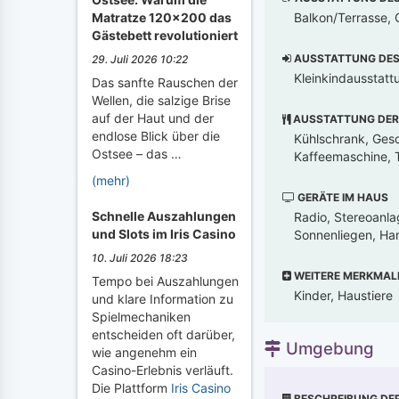
Balkon/Terrasse, G
Matratze 120x200 das
Gästebett revolutioniert
AUSSTATTUNG DES 
29. Juli 2026 10:22
Kleinkindausstatt
Das sanfte Rauschen der
Wellen, die salzige Brise
auf der Haut und der
AUSSTATTUNG DER
endlose Blick über die
Kühlschrank, Gesch
Ostsee – das …
Kaffeemaschine, T
(mehr)
GERÄTE IM HAUS
Schnelle Auszahlungen
Radio, Stereoanla
und Slots im Iris Casino
Sonnenliegen, Ha
10. Juli 2026 18:23
WEITERE MERKMAL
Tempo bei Auszahlungen
Kinder, Haustiere
und klare Information zu
Spielmechaniken
entscheiden oft darüber,
Umgebung
wie angenehm ein
Casino-Erlebnis verläuft.
Die Plattform
Iris Casino
BESCHREIBUNG DE