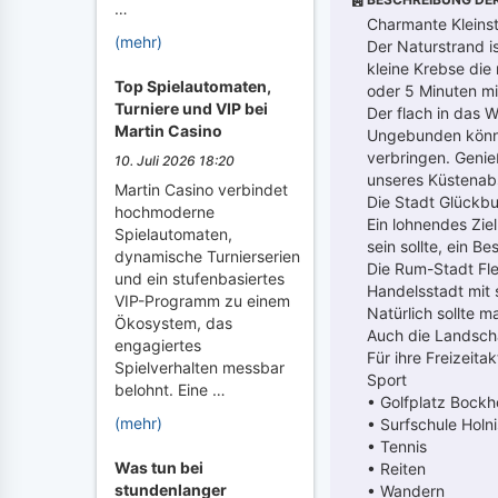
…
Charmante Kleinst
(mehr)
Der Naturstrand i
kleine Krebse die
Top Spielautomaten,
oder 5 Minuten mi
Turniere und VIP bei
Der flach in das 
Martin Casino
Ungebunden können
verbringen. Genie
10. Juli 2026 18:20
unseres Küstenabs
Martin Casino verbindet
Die Stadt Glückbu
hochmoderne
Ein lohnendes Ziel
Spielautomaten,
sein sollte, ein 
dynamische Turnierserien
Die Rum-Stadt Fle
und ein stufenbasiertes
Handelsstadt mit 
VIP-Programm zu einem
Natürlich sollte 
Ökosystem, das
Auch die Landscha
engagiertes
Für ihre Freizeita
Spielverhalten messbar
Sport
belohnt. Eine …
• Golfplatz Bockh
(mehr)
• Surfschule Holni
• Tennis
Was tun bei
• Reiten
stundenlanger
• Wandern