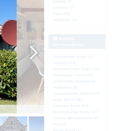
Estland (1)
Lettland (1)
Polen (12)
Schweden (3)
Beliebte
Urlaubsregionen
Eckernförder Bucht (12)
Fehmarn (10)
Fischland Darß-Zingst (74)
Flensburger Förde (18)
Greifswalder Bodden (4)
Hiddensee (3)
Kappeln/Schlei Angeln (13)
Kieler Bucht (78)
Lübecker Bucht (64)
Essbereich
Mecklenburger Bucht (67)
Ostsee-Westpommern (5)
Poel (4)
Rigaer Bucht (1)