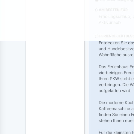
AM BESTEN FÜR
Erholungsurlaub, 
Aktivurlaub
FERIENOBJEKTBES
Entdecken Sie das
und Hundebesitzer
Wohnfläche ausrei
Das Ferienhaus Eng
vierbeinigen Freu
Ihren PKW steht e
verbringen. Die W
aufgeladen wird.
Die moderne Küche
Kaffeemaschine au
finden Sie einen 
stehen Ihnen eben
Für die kleinsten 