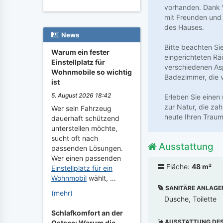
vorhanden. Dank 
mit Freunden und 
des Hauses.
News
Bitte beachten Sie
Warum ein fester
eingerichteten Rä
Einstellplatz für
verschiedenen As
Wohnmobile so wichtig
Badezimmer, die 
ist
5. August 2026 18:42
Erleben Sie einen
zur Natur, die za
Wer sein Fahrzeug
heute Ihren Traum
dauerhaft schützend
unterstellen möchte,
sucht oft nach
Ausstattung
passenden Lösungen.
Wer einen passenden
Fläche:
48 m²
Einstellplatz für ein
Wohnmobil
wählt, …
SANITÄRE ANLAGE
(mehr)
Dusche, Toilette
Schlafkomfort an der
AUSSTATTUNG DES 
Ostsee: Warum die