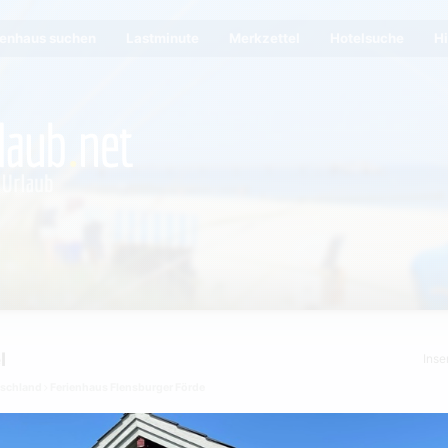
ienhaus suchen
Lastminute
Merkzettel
Hotelsuche
Hi
l
Inse
tschland
Ferienhaus Flensburger Förde