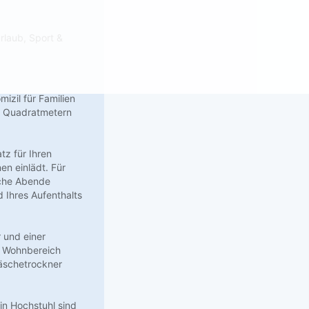
rlaub, Sport &
izil für Familien
48 Quadratmetern
tz für Ihren
n einlädt. Für
iche Abende
d Ihres Aufenthalts
 und einer
m Wohnbereich
Wäschetrockner
ein Hochstuhl sind