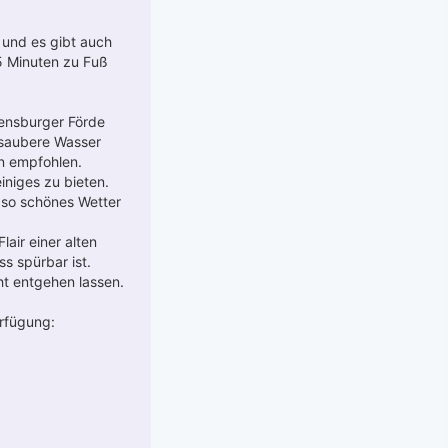
 und es gibt auch
5 Minuten zu Fuß
lensburger Förde
, saubere Wasser
rn empfohlen.
iniges zu bieten.
t so schönes Wetter
air einer alten
s spürbar ist.
ht entgehen lassen.
erfügung: