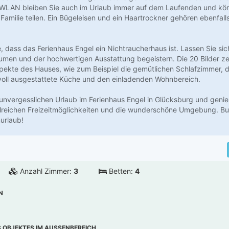
WLAN bleiben Sie auch im Urlaub immer auf dem Laufenden und könn
Familie teilen. Ein Bügeleisen und ein Haartrockner gehören ebenfall
, dass das Ferienhaus Engel ein Nichtraucherhaus ist. Lassen Sie sic
umen und der hochwertigen Ausstattung begeistern. Die 20 Bilder ze
pekte des Hauses, wie zum Beispiel die gemütlichen Schlafzimmer,
voll ausgestattete Küche und den einladenden Wohnbereich.
 unvergesslichen Urlaub im Ferienhaus Engel in Glücksburg und geni
hlreichen Freizeitmöglichkeiten und die wunderschöne Umgebung. B
urlaub!
Anzahl Zimmer:
3
Betten:
4
N
OBJEKTES IM AUSSENBEREICH