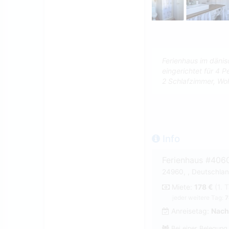
Ferienhaus im dänis
eingerichtet für 4 P
2 Schlafzimmer, Wo
Info
Ferienhaus #406
24960, , Deutschlan
Miete:
178 €
(1. 
jeder weitere Tag:
7
Anreisetag:
Nach
Bei einer Belegung