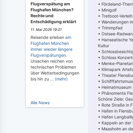
Flugverspätung am
• Fördeland-Ther
Flughafen München?
• Minigolf
Rechte und
• Tretboot-Verleih
Entschädigung erklärt
• Wanderungen i
• Trimmpfad
11. Mai 2026 19:21
• Ostsee-Radwa
Reisende erleben
am
• Hanseatische Y
Flughafen München
Kultur
immer wieder längere
• Schlossbesicht
Flugverspätungen
.
• Schloss Konzert
Ursachen reichen von
• Menke-Planetar
technischen Problemen
• Klimapark Artef
über Wetterbedingungen
• Theater Flensb
bis hin zu …
(mehr)
• Schifffahrtsmu
• Heimatmuseum 
• Phänomenta Fl
Schöne Ziele: Gas
Alle News
• Rote Straße in 
• Hafen in Flensb
• Hafen Langball
• Kappeln an der 
• Maasholm an de