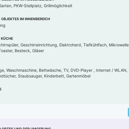
arten, PKW-Stellplatz, Grillmöglichkeit
OBJEKTES IM INNENBEREICH
ung
 KÜCHE
irrspüler, Geschirreinrichtung, Elektroherd, Tiefkühlfach, Mikrowell
oaster, Besteck, Gläser
ge, Waschmaschine, Bettwäsche, TV, DVD-Player , Internet / WLAN, 
ndtücher, Staubsauger, Kinderbett, Gartenmöbel
E
R ORTES UND DER UMGEBUNG