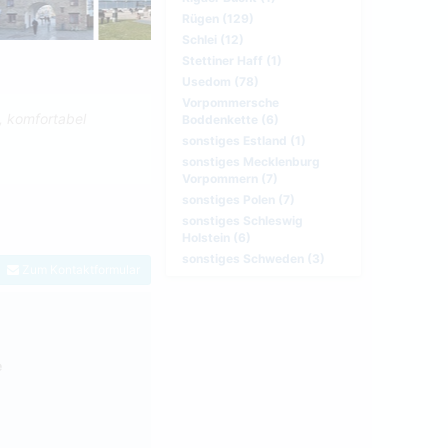
Rügen (129)
Schlei (12)
Stettiner Haff (1)
Usedom (78)
Vorpommersche
, komfortabel
Boddenkette (6)
sonstiges Estland (1)
sonstiges Mecklenburg
Vorpommern (7)
sonstiges Polen (7)
sonstiges Schleswig
Holstein (6)
sonstiges Schweden (3)
Zum Kontaktformular
e