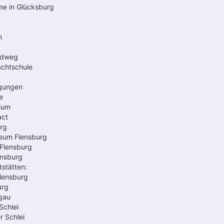
me in Glücksburg
m
ndweg
achtschule
igungen
e
ium
act
urg
seum Flensburg
Flensburg
ensburg
tstätten:
Flensburg
urg
igau
Schlei
r Schlei