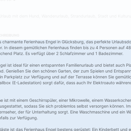
Urlaub mit dem Hund, Wanderurlaub, Strandurlaub, Stadt und Kulturu
CHREIBUNG
 charmante Ferienhaus Engel in Glücksburg, das perfekte Urlaubsdom
. In diesem gemütlichen Ferienhaus finden bis zu 4 Personen auf 
chend Platz. Es verfügt über 2 Schlafzimmer und 1 Badezimmer.
el ist ideal für einen entspannten Familienurlaub und bietet auch Pla
nd. Genießen Sie den schönen Garten, der zum Spielen und Entspanne
in Parkplatz zur Verfügung und auf der Terrasse können Sie gemütl
allbox (E-Ladestation) sorgt dafür, dass auch Ihr Elektroauto währen
 ist mit einem Geschirrspüler, einer Mikrowelle, einem Wasserkocher
sgestattet, sodass Sie sich problemlos selbst versorgen können. I
Fernseher, der für Unterhaltung sorgt. Eine Waschmaschine und ein 
falls zur Verfügung.
Gäste ist das Ferienhaus Engel bestens gerüstet: Ein Kinderbett und 