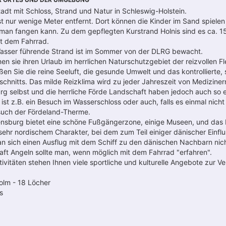
adt mit Schloss, Strand und Natur in Schleswig-Holstein.
st nur wenige Meter entfernt. Dort können die Kinder im Sand spielen
 man fangen kann. Zu dem gepflegten Kurstrand Holnis sind es ca. 1
t dem Fahrrad.
Wasser führende Strand ist im Sommer von der DLRG bewacht.
 sie ihren Urlaub im herrlichen Naturschutzgebiet der reizvollen F
ßen Sie die reine Seeluft, die gesunde Umwelt und das kontrollierte
chnitts. Das milde Reizklima wird zu jeder Jahreszeit von Medizine
rg selbst und die herrliche Förde Landschaft haben jedoch auch so e
 ist z.B. ein Besuch im Wasserschloss oder auch, falls es einmal nich
Besuch der Fördeland-Therme.
nsburg bietet eine schöne Fußgängerzone, einige Museen, und das Fl
sehr nordischem Charakter, bei dem zum Teil einiger dänischer Einflus
man sich einen Ausflug mit dem Schiff zu den dänischen Nachbarn nic
ft Angeln sollte man, wenn möglich mit dem Fahrrad "erfahren".
ktivitäten stehen Ihnen viele sportliche und kulturelle Angebote zur V
olm - 18 Löcher
s