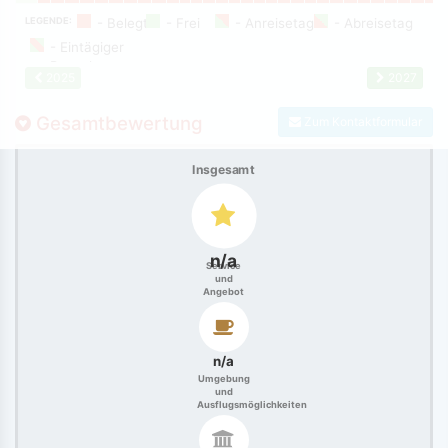
LEGENDE:
2025
2027
Gesamtbewertung
Zum Kontaktformular
Insgesamt
n/a
Service
und
Angebot
n/a
Umgebung
und
Ausflugsmöglichkeiten