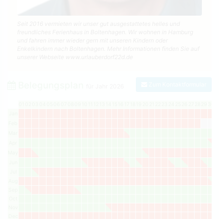
Seit 2016 vermieten wir unser gut ausgestattetes helles und
freundliches Ferienhaus in Boltenhagen. Wir wohnen in Hamburg
und fahren immer wieder gern mit unseren Kindern oder
Enkelkindern nach Boltenhagen. Mehr Informationen finden Sie auf
unserer Webseite www.urlauberdorf22d.de
Belegungsplan
Zum Kontaktformular
für Jahr
2026
01
02
03
04
05
06
07
08
09
10
11
12
13
14
15
16
17
18
19
20
21
22
23
24
25
26
27
28
29
30
3
Jan
Feb
Mar
Apr
May
Jun
Jul
Aug
Sep
Oct
Nov
Dec