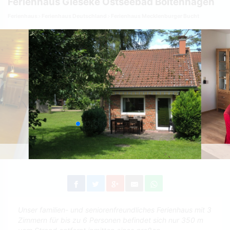
Ferienhaus Gieseke Ostseebad Boltenhagen
Ferienhaus
Ferienhaus Deutschland
Ferienhaus Mecklenburger Bucht
Unser familien- und seniorenfreundliches Ferienhaus mit 3
Zimmern für bis zu 6 Personen befindet sich nur 350 m