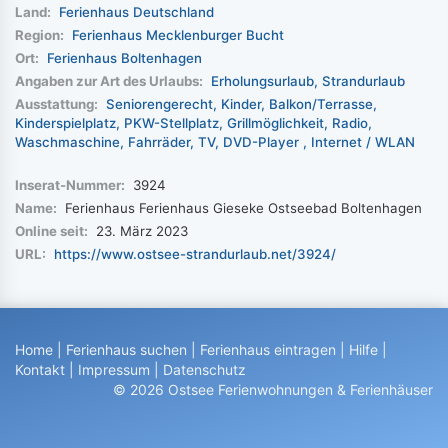
Land:
Ferienhaus Deutschland
Region:
Ferienhaus Mecklenburger Bucht
Ort:
Ferienhaus Boltenhagen
Angaben zur Art des Urlaubs:
Erholungsurlaub
Strandurlaub
Ausstattung:
Seniorengerecht
Kinder
Balkon/Terrasse
Kinderspielplatz
PKW-Stellplatz
Grillmöglichkeit
Radio
Waschmaschine
Fahrräder
TV
DVD-Player
Internet / WLAN
Inserat-Nummer:
3924
Name:
Ferienhaus Ferienhaus Gieseke Ostseebad Boltenhagen
Online seit:
23. März 2023
URL:
https://www.ostsee-strandurlaub.net/3924/
Home
|
Ferienhaus suchen
|
Ferienhaus eintragen
|
Hilfe
|
Kontakt
|
Impressum
|
Datenschutz
© 2026 Ostsee Ferienwohnungen & Ferienhäuser