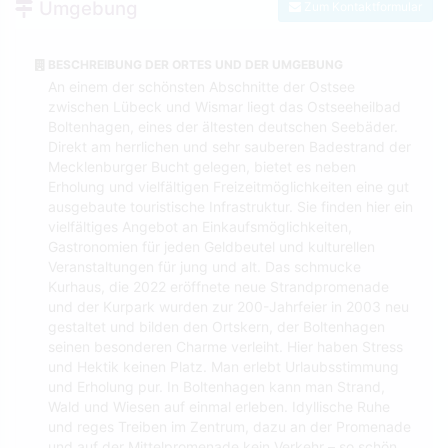
Umgebung
Zum Kontaktformular
BESCHREIBUNG DER ORTES UND DER UMGEBUNG
An einem der schönsten Abschnitte der Ostsee
zwischen Lübeck und Wismar liegt das Ostseeheilbad
Boltenhagen, eines der ältesten deutschen Seebäder.
Direkt am herrlichen und sehr sauberen Badestrand der
Mecklenburger Bucht gelegen, bietet es neben
Erholung und vielfältigen Freizeitmöglichkeiten eine gut
ausgebaute touristische Infrastruktur. Sie finden hier ein
vielfältiges Angebot an Einkaufsmöglichkeiten,
Gastronomien für jeden Geldbeutel und kulturellen
Veranstaltungen für jung und alt. Das schmucke
Kurhaus, die 2022 eröffnete neue Strandpromenade
und der Kurpark wurden zur 200-Jahrfeier in 2003 neu
gestaltet und bilden den Ortskern, der Boltenhagen
seinen besonderen Charme verleiht. Hier haben Stress
und Hektik keinen Platz. Man erlebt Urlaubsstimmung
und Erholung pur. In Boltenhagen kann man Strand,
Wald und Wiesen auf einmal erleben. Idyllische Ruhe
und reges Treiben im Zentrum, dazu an der Promenade
und auf der Mittelpromenade kein Verkehr – so schön