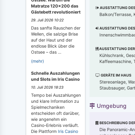
Matratze 120x200 das
AUSSTATTUNG DES 
Gästebett revolutioniert
Balkon/Terrasse, K
29. Juli 2026 10:22
Das sanfte Rauschen der
AUSSTATTUNG DES 
Wellen, die salzige Brise
Innenschwimmbad
auf der Haut und der
endlose Blick über die
AUSSTATTUNG DER
Ostsee – das …
Kühlschrank, Gesch
(mehr)
Kaffeemaschine, T
Schnelle Auszahlungen
GERÄTE IM HAUS
und Slots im Iris Casino
Stereoanlage, Was
10. Juli 2026 18:23
Staubsauger, Gar
Tempo bei Auszahlungen
und klare Information zu
Umgebung
Spielmechaniken
entscheiden oft darüber,
wie angenehm ein
BESCHREIBUNG DE
Casino-Erlebnis verläuft.
Die Panoramic-Anl
Die Plattform
Iris Casino