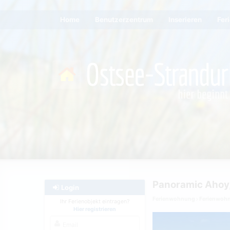
Home
Benutzerzentrum
Inserieren
Fer
Panoramic Ahoy,
Login
Ferienwohnung
Ferienwoh
Ihr Ferienobjekt eintragen?
Hier registrieren