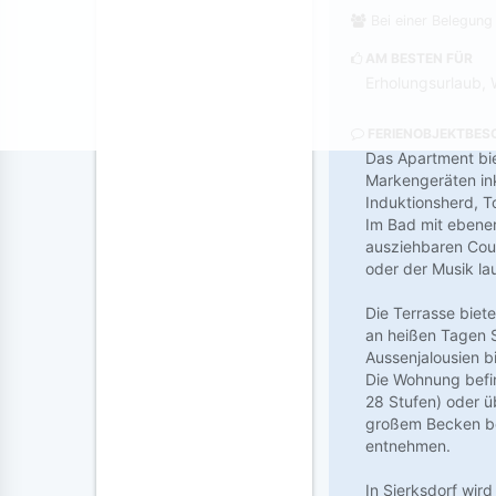
Bei einer Belegung
AM BESTEN FÜR
Erholungsurlaub, 
FERIENOBJEKTBES
Das Apartment bie
Markengeräten ink
Induktionsherd, T
Im Bad mit ebener
ausziehbaren Cou
oder der Musik la
Die Terrasse biet
an heißen Tagen S
Aussenjalousien b
Die Wohnung befin
28 Stufen) oder ü
großem Becken bef
entnehmen.
In Sierksdorf wir