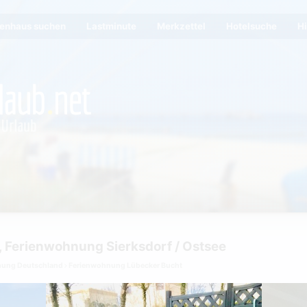
ienhaus suchen
Lastminute
Merkzettel
Hotelsuche
Hi
 Ferienwohnung Sierksdorf / Ostsee
nung Deutschland
Ferienwohnung Lübecker Bucht