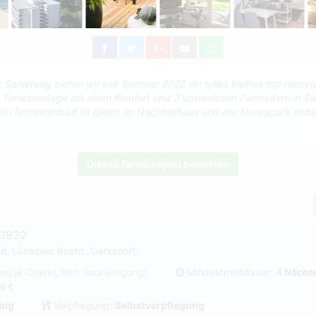
Sanierung bieten wir seit Sommer 2022 ein tolles kleines top renovi
 Terrassenlage mit allem Komfort und 2 kostenlosen Fahrrädern in Sie
Ein Schwimmbad ist gleich im Nachbarhaus und der Hansapark nebe
Dieses Ferienobjekt bewerten
#3922
d, Lübecker Bucht ,Sierksdorf.
Tag je Objekt, inkl. Endreinigung)
Mindestmietdauer:
4 Nächt
0 €
big
Verpflegung:
Selbstverpflegung