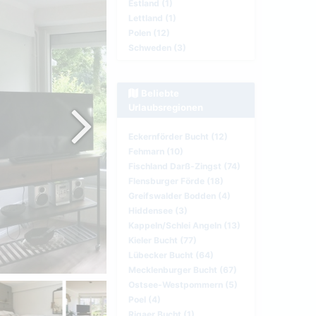
Estland (1)
Lettland (1)
Polen (12)
Schweden (3)
Beliebte
Urlaubsregionen
Eckernförder Bucht (12)
Fehmarn (10)
Fischland Darß-Zingst (74)
Flensburger Förde (18)
Greifswalder Bodden (4)
Hiddensee (3)
Kappeln/Schlei Angeln (13)
Kieler Bucht (77)
Lübecker Bucht (64)
Mecklenburger Bucht (67)
Ostsee-Westpommern (5)
Poel (4)
Rigaer Bucht (1)