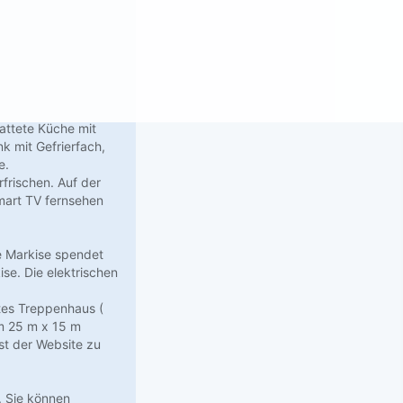
attete Küche mit
 mit Gefrierfach,
e.
frischen. Auf der
mart TV fernsehen
e Markise spendet
se. Die elektrischen
tes Treppenhaus (
em 25 m x 15 m
st der Website zu
. Sie können