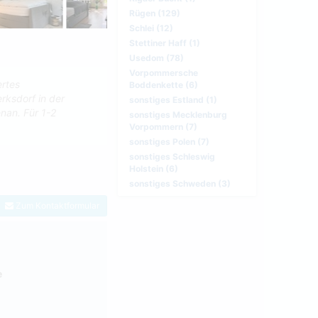
Rügen (129)
Schlei (12)
Stettiner Haff (1)
Usedom (78)
Vorpommersche
ertes
Boddenkette (6)
rksdorf in der
sonstiges Estland (1)
nan. Für 1-2
sonstiges Mecklenburg
Vorpommern (7)
sonstiges Polen (7)
sonstiges Schleswig
Holstein (6)
sonstiges Schweden (3)
Zum Kontaktformular
e