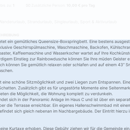
 bis zu:
1
Zusätzliche Person:
10,00 € pro Tag
Wanderurlaub, Strandurlaub, Singleurlaub, Sport & Aktivurlaub
CHREIBUNG
tet ein gemütliches Queensize-Boxspringbett. Eine bestens ausgest
lusive Geschirrspülmaschine, Waschmaschine, Backofen, Kühlschrank
oaster, Kaffeemaschine und Wasserkocher wartet auf Ihre Kochkünst
digem Einstieg zur Rainbowdusche können Sie Ihre müden Geister er
ch können Sie gemütlich relaxen oder schlafen und auf einem 43“ S
uschen.
et eine schöne Sitzmöglichkeit und zwei Liegen zum Entspannen. Ein
chatten. Zusätzlich gibt es für ungestörte Momente eine Seitenmarki
ieten die Möglichkeit, die Wohnung komplett zu verdunkeln.
det sich in der Panoramic Anlage im Haus C und ist über ein separa
ber die Terrasse erreichbar. Ein eigenes Hallenschwimmbad mit ein
indet sich gleich nebenan im Nachbargebäude. Der Eintritt hierzu i
d eine Kurtaxe erhoben. Diese Gebühr ziehen wir für die Gemeinde ein