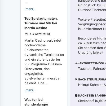
nahegelegene Bahn
…
Grundstück (36.8
(mehr)
Outdoor-Tischtenni
Top Spielautomaten,
Weitere Freizeitm
Turniere und VIP bei
Vergnügungspark D
Martin Casino
in unmittelbarer 
10. Juli 2026 18:20
Besonderes Highli
Martin Casino verbindet
ca. 7 Min zum fla
hochmoderne
Sie nehmen den We
Spielautomaten,
Ursprünglichkeit.
dynamische Turnierserien
und ein stufenbasiertes
AKTIVITÄTSMÖGLI
VIP-Programm zu einem
Tauchen, Fahrradv
Ökosystem, das
engagiertes
Spielverhalten messbar
NÄCHSTER FLUGHA
belohnt. Eine …
Helmut Schmidt A
(mehr)
NÄCHSTER BAHNH
Was tun bei
Sierksdorf (0,50 K
stundenlanger