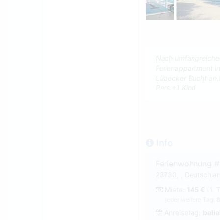
Nach umfangreicher 
Ferienappartment in
Lübecker Bucht an.
Pers.+1 Kind
Info
Ferienwohnung 
23730, , Deutschlan
Miete:
145 €
(1. 
jeder weitere Tag:
8
Anreisetag:
belie