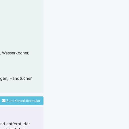
e, Wasserkocher,
egen, Handtücher,
Zum Kontaktformular
nd entfernt, der