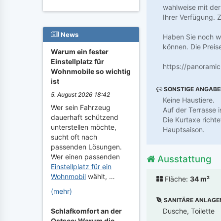
wahlweise mit der
Ihrer Verfügung. Z
News
Haben Sie noch we
können. Die Preis
Warum ein fester
Einstellplatz für
https://panorami
Wohnmobile so wichtig
ist
SONSTIGE ANGAB
5. August 2026 18:42
Keine Haustiere.
Wer sein Fahrzeug
Auf der Terrasse 
dauerhaft schützend
Die Kurtaxe richt
unterstellen möchte,
Hauptsaison.
sucht oft nach
passenden Lösungen.
Wer einen passenden
Ausstattung
Einstellplatz für ein
Wohnmobil
wählt, …
Fläche:
34 m²
(mehr)
SANITÄRE ANLAGE
Dusche, Toilette
Schlafkomfort an der
Ostsee: Warum die