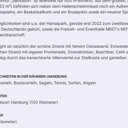
hof „Sierksdorf“ ist ebenfalls nur 500 m entfernt. Auf dem großen,
52 m²) befinden sich neben dem Hallenschwimmbad noch ein Außent
splatte, ein Basketballkorb und ein Bouleplatz sowie ein neuerer Spi
öglichkeiten sind u.a. der Hansapark, gerade erst 2022 zum zweitbe
eutschlands gekürt, sowie die Freizeit- und Eventhalle MEET'n MOV
Nachbarschaft.
ght ist natürlich der schöne Strand mit feinem Ostseesand. Entweder
chen Strand mit eigener Promenade, Strandkörben, Beachbar, Café u
g durch das benachbarte Villenviertel zur Steilküste und genießen h
CHKEITEN IN DER NÄHEREN UMGEBUNG
erleih, Bootsverleih, Segeln, Tennis, Surfen, Angeln
FEN
irport Hamburg (100 Kilometer)
OF
ilometer)