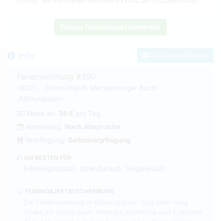
richtig. Wir vermieten mehrere FEWOs am Ostseestrand.
Dieses Ferienobjekt bewerten
Info
Zum Kontaktformular
Ferienwohnung #390
18225 , , Deutschland, Mecklenburger Bucht
,Kühlungsborn.
Miete ab:
36 €
pro Tag
Anreisetag:
Nach Absprache
Verpflegung:
Selbstverpflegung
AM BESTEN FÜR
Erholungsurlaub, Strandurlaub, Singleurlaub
FERIENOBJEKTBESCHREIBUNG
Die Ferienwohnung in Kühlungsborn liegt sehr ruhig
direkt am Lindenpark. Mehrere sportliche und kulturelle