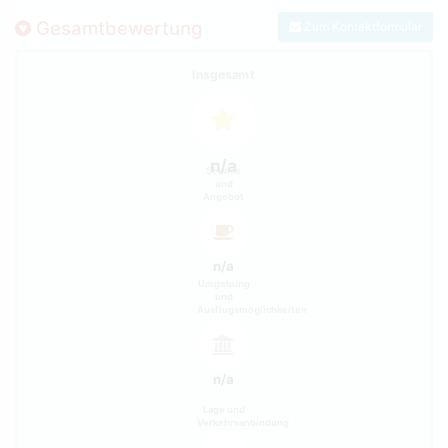
Gesamtbewertung
Zum Kontaktformular
Insgesamt
n/a
Service
und
Angebot
n/a
Umgebung
und
Ausflugsmöglichkeiten
n/a
Lage und
Verkehrsanbindung