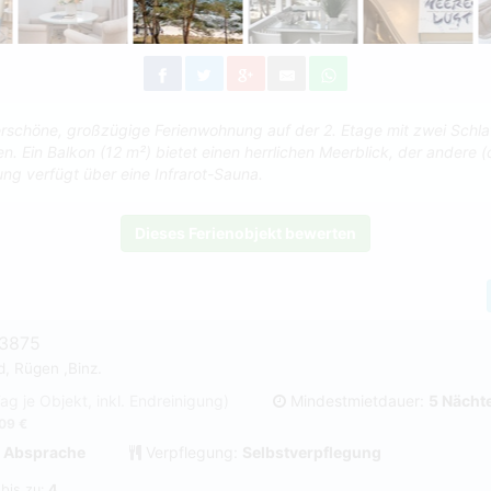
rschöne, großzügige Ferienwohnung auf der 2. Etage mit zwei Schl
. Ein Balkon (12 m²) bietet einen herrlichen Meerblick, der andere (c
ng verfügt über eine Infrarot-Sauna.
Dieses Ferienobjekt bewerten
#3875
d, Rügen ,Binz.
Tag je Objekt, inkl. Endreinigung)
Mindestmietdauer:
5 Nächt
09 €
 Absprache
Verpflegung:
Selbstverpflegung
 bis zu:
4