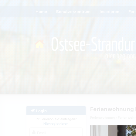
Home
Benutzerzentrum
Inserieren
Fer
Ferienwohnung Me
Login
Ferienwohnung
Ferienwoh
Ihr Ferienobjekt eintragen?
Hier registrieren