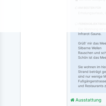
AM BESTEN FÜR
Erholungsurlaub, 
FERIENOBJEKTBES
Die Wohnung ist v
Infrarot-Sauna.
Grüß’ mir das Mee
Silberne Wellen
Rauschen und sch
Schön ist das Mee
Sie wohnen im his
Strand beträgt g
sind nur wenige M
Fußgängerstrasse)
und Restaurants 
Ausstattung