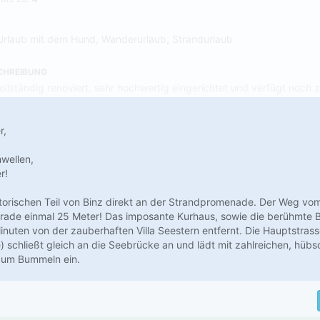
Urlaub mit dem Hund, Wanderurlaub, Strandurlaub
CHREIBUNG
ollständig renoviert, sehr hochwertig eingerichtet und verfügt noch z
r,
wellen,
r!
torischen Teil von Binz direkt an der Strandpromenade. Der Weg vo
erade einmal 25 Meter! Das imposante Kurhaus, sowie die berühmte 
inuten von der zauberhaften Villa Seestern entfernt. Die Hauptstrasse
 schließt gleich an die Seebrücke an und lädt mit zahlreichen, hüb
zum Bummeln ein.