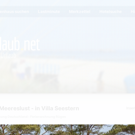
ienhaus suchen
Lastminute
Merkzettel
Hotelsuche
Hi
ereslust - in Villa Seestern
Inse
nung Deutschland
Ferienwohnung Rügen