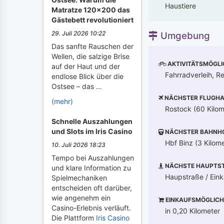
Haustiere
Matratze 120x200 das
Gästebett revolutioniert
29. Juli 2026 10:22
Umgebung
Das sanfte Rauschen der
Wellen, die salzige Brise
AKTIVITÄTSMÖGLI
auf der Haut und der
Fahrradverleih, Re
endlose Blick über die
Ostsee – das …
NÄCHSTER FLUGHA
(mehr)
Rostock (60 Kilom
Schnelle Auszahlungen
und Slots im Iris Casino
NÄCHSTER BAHNH
Hbf Binz (3 Kilome
10. Juli 2026 18:23
Tempo bei Auszahlungen
NÄCHSTE HAUPTST
und klare Information zu
Haupstraße / Ein
Spielmechaniken
entscheiden oft darüber,
wie angenehm ein
EINKAUFSMÖGLICH
Casino-Erlebnis verläuft.
in 0,20 Kilometer
Die Plattform
Iris Casino