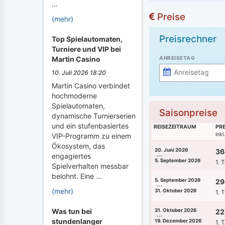
…
Preise
(mehr)
Preisrechner
Top Spielautomaten,
Turniere und VIP bei
ANREISETAG
Martin Casino
10. Juli 2026 18:20
Martin Casino verbindet
hochmoderne
Spielautomaten,
Saisonpreise
dynamische Turnierserien
und ein stufenbasiertes
REISEZEITRAUM
PRE
ink
VIP-Programm zu einem
Ökosystem, das
20. Juni 2026
36
engagiertes
5. September 2026
1. 
Spielverhalten messbar
belohnt. Eine …
5. September 2026
29
(mehr)
31. Oktober 2026
1. 
Was tun bei
31. Oktober 2026
22
stundenlanger
19. Dezember 2026
1. 