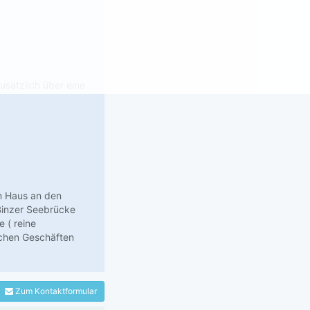
usätzlich über eine
m Haus an den
Binzer Seebrücke
 ( reine
schen Geschäften
Zum Kontaktformular