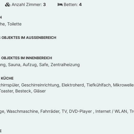
Anzahl Zimmer:
3
Betten:
4
N
e, Toilette
OBJEKTES IM AUSSENBEREICH
OBJEKTES IM INNENBEREICH
ung, Sauna, Aufzug, Safe, Zentralheizung
 KÜCHE
irrspüler, Geschirreinrichtung, Elektroherd, Tiefkühlfach, Mikrowell
oaster, Besteck, Gläser
ge, Waschmaschine, Fahrräder, TV, DVD-Player , Internet / WLAN, T
E