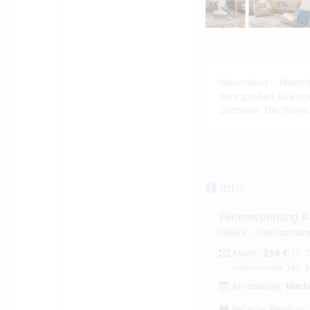
Meereslust – Wunde
sehr großen Balkonen
Südseite. Die Wohnu
Info
Ferienwohnung 
18609, , Deutschlan
Miete:
214 €
(1. 
jeder weitere Tag:
1
Anreisetag:
Nach
Bei einer Belegung