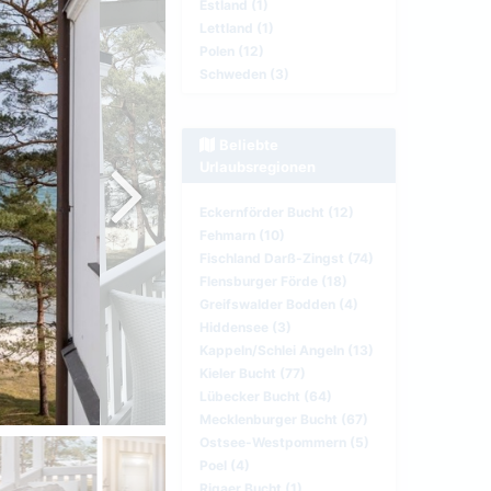
Estland (1)
Lettland (1)
Polen (12)
Schweden (3)
Beliebte
Urlaubsregionen
Eckernförder Bucht (12)
Fehmarn (10)
Fischland Darß-Zingst (74)
Flensburger Förde (18)
Greifswalder Bodden (4)
Hiddensee (3)
Kappeln/Schlei Angeln (13)
Kieler Bucht (77)
Lübecker Bucht (64)
Mecklenburger Bucht (67)
Ostsee-Westpommern (5)
Poel (4)
Rigaer Bucht (1)