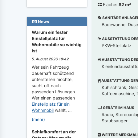
Fläche:
82 m²
SANITÄRE ANLAGE
News
Badewanne, Dusch
Warum ein fester
Einstellplatz für
AUSSTATTUNG DES 
Wohnmobile so wichtig
PKW-Stellplatz
ist
5. August 2026 18:42
AUSSTATTUNG DES 
Kleinkindausstatt
Wer sein Fahrzeug
dauerhaft schützend
unterstellen möchte,
AUSSTATTUNG DER
sucht oft nach
Kühlschrank, Gesch
passenden Lösungen.
Kaffeemaschine, T
Wer einen passenden
Einstellplatz für ein
GERÄTE IM HAUS
Wohnmobil
wählt, …
Radio, Stereoanla
(mehr)
Staubsauger
Schlafkomfort an der
WEITERE MERKMAL
Ostsee: Warum die