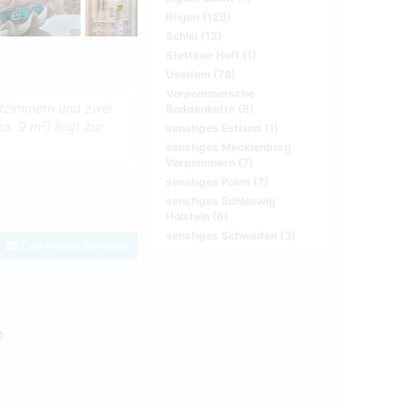
Rügen (129)
Schlei (12)
Stettiner Haff (1)
Usedom (78)
Vorpommersche
afzimmern und zwei
Boddenkette (6)
a. 9 m²) liegt zur
sonstiges Estland (1)
sonstiges Mecklenburg
Vorpommern (7)
sonstiges Polen (7)
sonstiges Schleswig
Holstein (6)
sonstiges Schweden (3)
Zum Kontaktformular
e