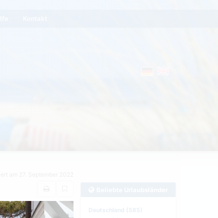
lfe
Kontakt
riert am 27. September 2022
Beliebte Urlaubsländer
Deutschland (585)