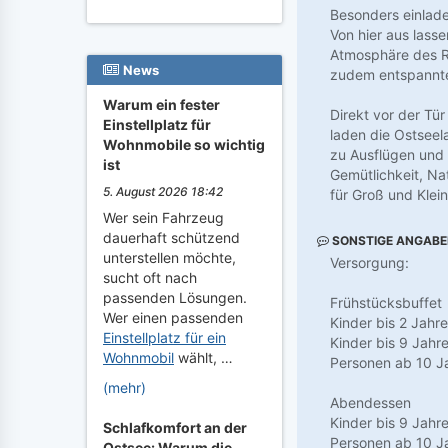
Besonders einlade
Von hier aus lass
Atmosphäre des Re
News
zudem entspannt
Warum ein fester
Direkt vor der Tür
Einstellplatz für
laden die Ostseel
Wohnmobile so wichtig
zu Ausflügen und 
ist
Gemütlichkeit, Na
5. August 2026 18:42
für Groß und Klein
Wer sein Fahrzeug
dauerhaft schützend
SONSTIGE ANGAB
unterstellen möchte,
Versorgung:
sucht oft nach
passenden Lösungen.
Frühstücksbuffet
Wer einen passenden
Kinder bis 2 Jahre 
Einstellplatz für ein
Kinder bis 9 Jahr
Wohnmobil
wählt, …
Personen ab 10 Ja
(mehr)
Abendessen
Kinder bis 9 Jahr
Schlafkomfort an der
Personen ab 10 Ja
Ostsee: Warum die