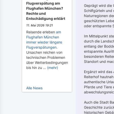
Flugverspätung am
Geprägt wird die 
Flughafen München?
Schilfgürteln und
Rechte und
Naturregionen der
Entschädigung erklärt
geschützten Lebe
11. Mai 2026 19:21
oder entspannte S
Reisende erleben
am
Im Mittelpunkt ste
Flughafen München
durch die Landsch
immer wieder längere
entlang der Bodde
Flugverspätungen
.
entspannte Ausrit
Ursachen reichen von
besonderen Reiter
technischen Problemen
Standort und mach
über Wetterbedingungen
bis hin zu …
(mehr)
Ergänzt wird das 
Reiterhof hautnah
authentische Url
Pferde und Tiere 
Alle News
abwechslungsreic
Auch die Stadt Bar
Geschichte zurück
historischen Geb