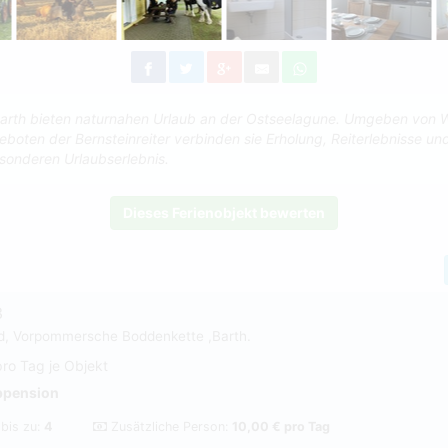
 Barth bieten naturnahen Urlaub an der Ostseelagune. Umgeben von 
geboten der Bernsteinreiter verbinden sie Erholung, Reiterlebnisse un
sonderen Urlaubserlebnis.
Dieses Ferienobjekt bewerten
3
nd, Vorpommersche Boddenkette ,Barth.
pro Tag je Objekt
bpension
 bis zu:
4
Zusätzliche Person:
10,00 € pro Tag