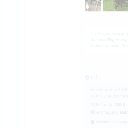
Die Blockhütten in
den vielfältigen An
Ostsee zu einem be
Info
Ferienhaus #376
18356, , Deutschla
Miete ab:
135 €
Verpflegung:
Hal
Bei einer Belegung