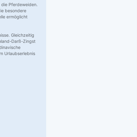
f die Pferdeweiden.
die besondere
lle ermöglicht
isse. Gleichzeitig
hland-Darß-Zingst
dinavische
em Urlaubserlebnis