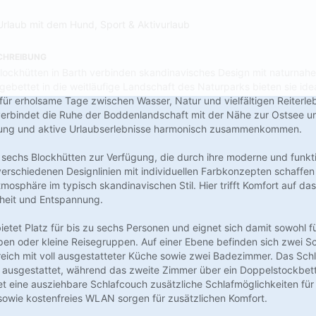
Urlaub mit dem Hund, Sport & Aktivurlaub
CHREIBUNG
lockhütten in Barth verbinden skandinavisches Design mit naturnah
gebettet in die weitläufige Landschaft des Naturparks bieten sie ide
ür erholsame Tage zwischen Wasser, Natur und vielfältigen Reiterleb
rbindet die Ruhe der Boddenlandschaft mit der Nähe zur Ostsee und
ung und aktive Urlaubserlebnisse harmonisch zusammenkommen.
sechs Blockhütten zur Verfügung, die durch ihre moderne und funkt
erschiedenen Designlinien mit individuellen Farbkonzepten schaffen 
mosphäre im typisch skandinavischen Stil. Hier trifft Komfort auf d
hheit und Entspannung.
ietet Platz für bis zu sechs Personen und eignet sich damit sowohl fü
en oder kleine Reisegruppen. Auf einer Ebene befinden sich zwei Sc
ich mit voll ausgestatteter Küche sowie zwei Badezimmer. Das Schl
ausgestattet, während das zweite Zimmer über ein Doppelstockbett
t eine ausziehbare Schlafcouch zusätzliche Schlafmöglichkeiten für
sowie kostenfreies WLAN sorgen für zusätzlichen Komfort.