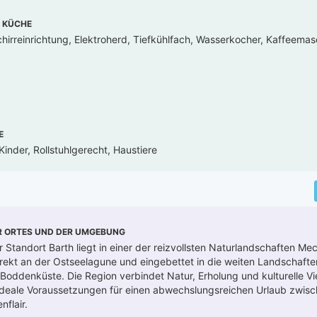
 KÜCHE
hirreinrichtung, Elektroherd, Tiefkühlfach, Wasserkocher, Kaffeemas
E
inder, Rollstuhlgerecht, Haustiere
R ORTES UND DER UMGEBUNG
r Standort Barth liegt in einer der reizvollsten Naturlandschaften Me
ekt an der Ostseelagune und eingebettet in die weiten Landschafte
ddenküste. Die Region verbindet Natur, Erholung und kulturelle Vie
ideale Voraussetzungen für einen abwechslungsreichen Urlaub zwis
flair.