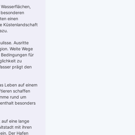
 Wasserflächen,
n besonderen
ten einen
e Küstenlandschaft
azu.
lisse. Ausritte
gion. Weite Wege
e Bedingungen für
lichkeit zu
Wasser prägt den
das Leben auf einem
tieren schaffen
ramme rund um
fenthalt besonders
 auf eine lange
tstadt mit ihren
ein. Der Hafen