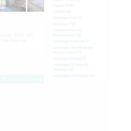
Rügen (128)
Schlei (12)
Stettiner Haff (1)
Usedom (78)
Vorpommersche
Wasser, Natur und
Boddenkette (6)
d die Nähe zur
sonstiges Estland (1)
sonstiges Mecklenburg
Vorpommern (7)
sonstiges Polen (7)
sonstiges Schleswig
Holstein (6)
sonstiges Schweden (3)
Zum Kontaktformular