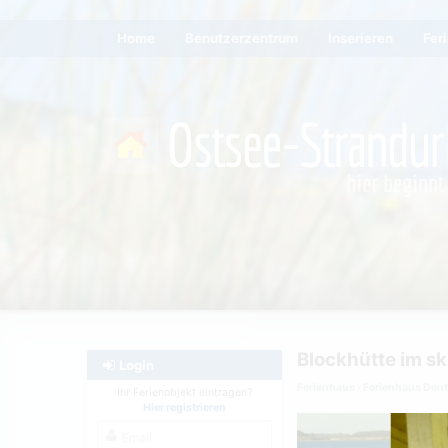
Home
Benutzerzentrum
Inserieren
Fer
Blockhütte im sk
Login
Ferienhaus
Ferienhaus Deu
Ihr Ferienobjekt eintragen?
Hier registrieren