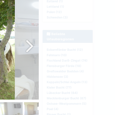
Estland (1)
Lettland (1)
Polen (12)
Schweden (3)
Beliebte
Urlaubsregionen
Eckernförder Bucht (12)
Fehmarn (10)
Fischland Darß-Zingst (74)
Flensburger Förde (18)
Greifswalder Bodden (4)
Hiddensee (3)
Kappeln/Schlei Angeln (13)
Kieler Bucht (77)
Lübecker Bucht (64)
Mecklenburger Bucht (67)
Ostsee-Westpommern (5)
Poel (4)
Rigaer Bucht (1)