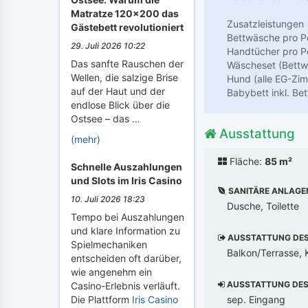
Matratze 120x200 das
Zusatzleistungen
Gästebett revolutioniert
Bettwäsche pro P
29. Juli 2026 10:22
Handtücher pro Pe
Das sanfte Rauschen der
Wäscheset (Bettw
Wellen, die salzige Brise
Hund (alle EG-Zim
auf der Haut und der
Babybett inkl. Be
endlose Blick über die
Ostsee – das …
Ausstattung
(mehr)
Fläche:
85 m²
Schnelle Auszahlungen
und Slots im Iris Casino
SANITÄRE ANLAGE
10. Juli 2026 18:23
Dusche, Toilette
Tempo bei Auszahlungen
und klare Information zu
AUSSTATTUNG DES 
Spielmechaniken
Balkon/Terrasse, K
entscheiden oft darüber,
wie angenehm ein
AUSSTATTUNG DES 
Casino-Erlebnis verläuft.
sep. Eingang
Die Plattform
Iris Casino