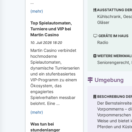
…
AUSSTATTUNG DER
(mehr)
Kühlschrank, Gesc
Gläser
Top Spielautomaten,
Turniere und VIP bei
Martin Casino
GERÄTE IM HAUS
Radio
10. Juli 2026 18:20
Martin Casino verbindet
WEITERE MERKMAL
hochmoderne
Spielautomaten,
Seniorengerecht, K
dynamische Turnierserien
und ein stufenbasiertes
Umgebung
VIP-Programm zu einem
Ökosystem, das
engagiertes
BESCHREIBUNG DE
Spielverhalten messbar
Der Bernsteinreite
belohnt. Eine …
Vorpommerns – dir
(mehr)
Vorpommerschen Bo
Weise und bietet 
Was tun bei
Pferden und Küsten
stundenlanger