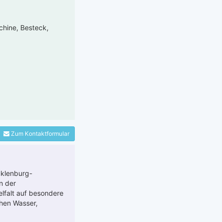
chine, Besteck,
Zum Kontaktformular
cklenburg-
n der
lfalt auf besondere
chen Wasser,