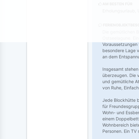
AM BESTEN FÜR
Erholungsurlaub, 
FERIENOBJEKTBES
Die gemütlichen B
Ostseelagune. Ein
Voraussetzungen f
besondere Lage ve
an dem Entspann
Insgesamt stehen 
überzeugen. Die v
und gemütliche At
von Ruhe, Einfac
Jede Blockhütte b
für Freundesgrupp
Wohn- und Essbere
einem Doppelbett 
Wohnbereich biete
Personen. Ein TV 