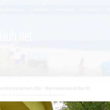
ienhaus suchen
Lastminute
Merkzettel
Hotelsuche
Hi
andinavischen Stil - Bernsteinland Barth
tschland
Ferienhaus Vorpommersche Boddenkette