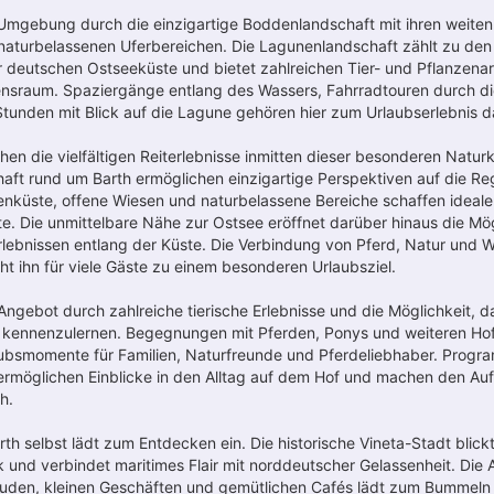
Umgebung durch die einzigartige Boddenlandschaft mit ihren weiten
 naturbelassenen Uferbereichen. Die Lagunenlandschaft zählt zu de
 deutschen Ostseeküste und bietet zahlreichen Tier- und Pflanzenar
nsraum. Spaziergänge entlang des Wassers, Fahrradtouren durch di
tunden mit Blick auf die Lagune gehören hier zum Urlaubserlebnis d
hen die vielfältigen Reiterlebnisse inmitten dieser besonderen Naturku
aft rund um Barth ermöglichen einzigartige Perspektiven auf die Re
nküste, offene Wiesen und naturbelassene Bereiche schaffen ideal
te. Die unmittelbare Nähe zur Ostsee eröffnet darüber hinaus die Mög
lebnissen entlang der Küste. Die Verbindung von Pferd, Natur und 
t ihn für viele Gäste zu einem besonderen Urlaubsziel.
Angebot durch zahlreiche tierische Erlebnisse und die Möglichkeit, 
 kennenzulernen. Begegnungen mit Pferden, Ponys und weiteren Hof
aubsmomente für Familien, Naturfreunde und Pferdeliebhaber. Prog
ermöglichen Einblicke in den Alltag auf dem Hof und machen den Au
h.
th selbst lädt zum Entdecken ein. Die historische Vineta-Stadt blickt
 und verbindet maritimes Flair mit norddeutscher Gelassenheit. Die Al
äuden, kleinen Geschäften und gemütlichen Cafés lädt zum Bummeln 