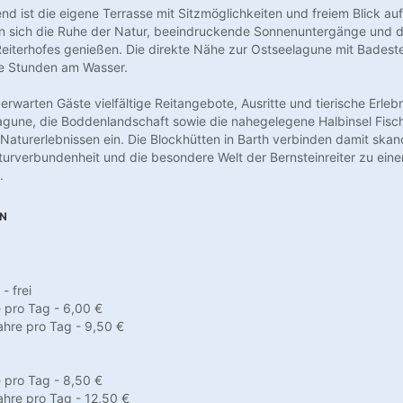
nd ist die eigene Terrasse mit Sitzmöglichkeiten und freiem Blick au
en sich die Ruhe der Natur, beeindruckende Sonnenuntergänge und 
iterhofes genießen. Die direkte Nähe zur Ostseelagune mit Badeste
e Stunden am Wasser.
 erwarten Gäste vielfältige Reitangebote, Ausritte und tierische Erlebn
agune, die Boddenlandschaft sowie die nahegelegene Halbinsel Fisc
Naturerlebnissen ein. Die Blockhütten in Barth verbinden damit skan
turverbundenheit und die besondere Welt der Bernsteinreiter zu ein
.
EN
- frei
e pro Tag - 6,00 €
hre pro Tag - 9,50 €
e pro Tag - 8,50 €
hre pro Tag - 12,50 €