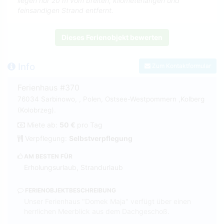
liegen nur 20 m vom breiten, kilometerlangen und
feinsandigen Strand entfernt.
Dieses Ferienobjekt bewerten
Info
Zum Kontaktformular
Ferienhaus #370
76034 Sarbinowo, , Polen, Ostsee-Westpommern ,Kolberg
(Kolobrzeg).
Miete ab:
50 €
pro Tag
Verpflegung:
Selbstverpflegung
AM BESTEN FÜR
Erholungsurlaub, Strandurlaub
FERIENOBJEKTBESCHREIBUNG
Unser Ferienhaus "Domek Maja" verfügt über einen
herrlichen Meerblick aus dem Dachgeschoß.