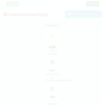
2025
2027
Gesamtbewertung
Zum Kontaktformular
Insgesamt
n/a
Service
und
Angebot
n/a
Umgebung
und
Ausflugsmöglichkeiten
n/a
Lage und