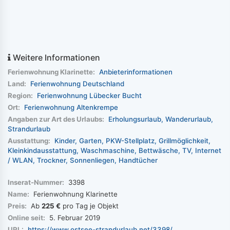
Weitere Informationen
Ferienwohnung Klarinette:
Anbieterinformationen
Land:
Ferienwohnung Deutschland
Region:
Ferienwohnung Lübecker Bucht
Ort:
Ferienwohnung Altenkrempe
Angaben zur Art des Urlaubs:
Erholungsurlaub
Wanderurlaub
Strandurlaub
Ausstattung:
Kinder
Garten
PKW-Stellplatz
Grillmöglichkeit
Kleinkindausstattung
Waschmaschine
Bettwäsche
TV
Internet
/ WLAN
Trockner
Sonnenliegen
Handtücher
Inserat-Nummer:
3398
Name:
Ferienwohnung Klarinette
Preis:
Ab
225 €
pro Tag je Objekt
Online seit:
5. Februar 2019
URL:
https://www.ostsee-strandurlaub.net/3398/