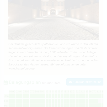
Der denkmalgeschützte spätbarocke Landsitz wurde in den letzten
Jahren aufwendig saniert. Die Ferienwohnungen und Gästezimmer
liegen in dem herrschaftlichen, 1763 erbauten Torhaus der Anlage.
Hasselburg mit seinen musikalischen Veranstaltungen ist ein Kultur
Gut und bekannt für seine Konzerte in der Reetdachscheune und im
Barocksaal des Herrenhauses. Weitere Informationen unter
www.hasselburg.de
Belegungsplan
Zum Kontaktformular
für Jahr
2026
01
02
03
04
05
06
07
08
09
10
11
12
13
14
15
16
17
18
19
20
21
22
23
24
25
26
27
28
29
30
3
Jan
Feb
Mar