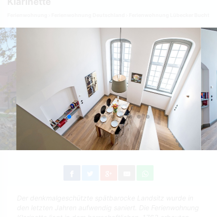
Klarinette
Ferienwohnung
Ferienwohnung Deutschland
Ferienwohnung Lübecker Bucht
Der denkmalgeschützte spätbarocke Landsitz wurde in
den letzten Jahren aufwendig saniert. Die Ferienwohnung