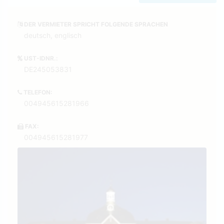
DER VERMIETER SPRICHT FOLGENDE SPRACHEN
deutsch, englisch
UST-IDNR.:
DE245053831
TELEFON:
004945615281966
FAX:
004945615281977