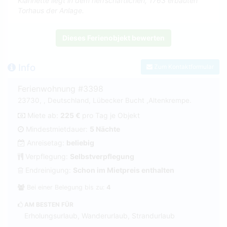
Klarinette liegt in dem herrschaftlichen, 1763 erbauten
Torhaus der Anlage.
Dieses Ferienobjekt bewerten
Info
Zum Kontaktformular
Ferienwohnung #3398
23730, , Deutschland, Lübecker Bucht ,Altenkrempe.
Miete ab:
225 €
pro Tag je Objekt
Mindestmietdauer:
5 Nächte
Anreisetag:
beliebig
Verpflegung:
Selbstverpflegung
Endreinigung:
Schon im Mietpreis enthalten
Bei einer Belegung bis zu:
4
AM BESTEN FÜR
Erholungsurlaub, Wanderurlaub, Strandurlaub