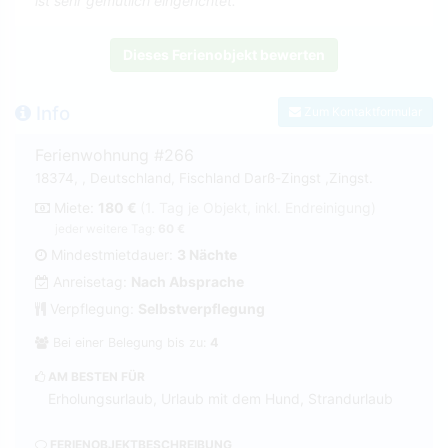
ist sehr gemütlich eingerichtet.
Dieses Ferienobjekt bewerten
Info
Zum Kontaktformular
Ferienwohnung #266
18374, , Deutschland, Fischland Darß-Zingst ,Zingst.
Miete:
180 €
(1. Tag je Objekt, inkl. Endreinigung)
jeder weitere Tag:
60 €
Mindestmietdauer:
3 Nächte
Anreisetag:
Nach Absprache
Verpflegung:
Selbstverpflegung
Bei einer Belegung bis zu:
4
AM BESTEN FÜR
Erholungsurlaub, Urlaub mit dem Hund, Strandurlaub
FERIENOBJEKTBESCHREIBUNG