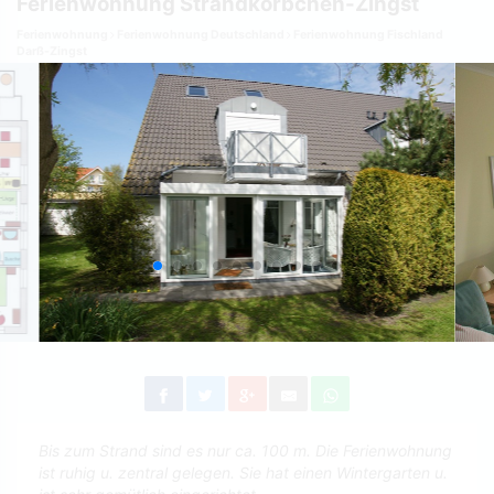
Ferienwohnung Strandkörbchen-Zingst
Ferienwohnung
Ferienwohnung Deutschland
Ferienwohnung Fischland
Darß-Zingst
Bis zum Strand sind es nur ca. 100 m. Die Ferienwohnung
ist ruhig u. zentral gelegen. Sie hat einen Wintergarten u.