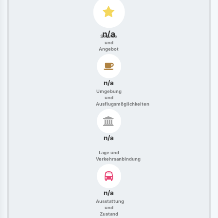
n/a
Service
und
Angebot
n/a
Umgebung
und
Ausflugsmöglichkeiten
n/a
Lage und
Verkehrsanbindung
n/a
Ausstattung
und
Zustand