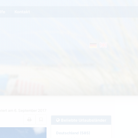
lfe
Kontakt
eriert am 6. September 2017
Beliebte Urlaubsländer
Deutschland (585)