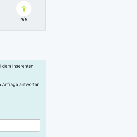
n/a
rd dem Inserenten
re Anfrage antworten