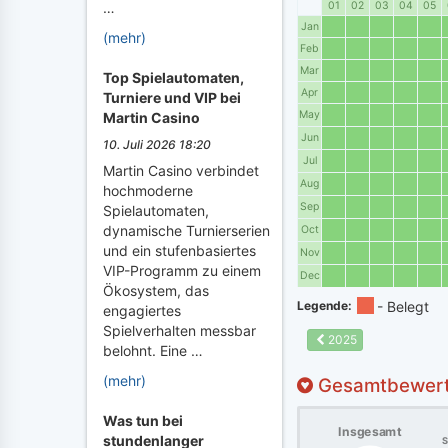
01
02
03
04
05
…
Jan
(mehr)
Feb
Mar
Top Spielautomaten,
Apr
Turniere und VIP bei
May
Martin Casino
Jun
10. Juli 2026 18:20
Jul
Martin Casino verbindet
Aug
hochmoderne
Sep
Spielautomaten,
dynamische Turnierserien
Oct
und ein stufenbasiertes
Nov
VIP-Programm zu einem
Dec
Ökosystem, das
Legende:
engagiertes
Spielverhalten messbar
2025
belohnt. Eine …
(mehr)
Gesamtbewer
Was tun bei
Insgesamt
stundenlanger
S