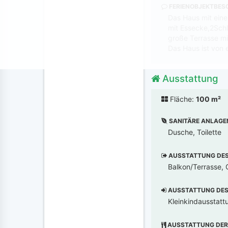
FERIENOBJEKTBES
Das Haus mit ein
mit Essecke,2Sch
große Terrasse mi
Das Haus ist von
Ausstattung
Fläche:
100 m²
SANITÄRE ANLAGE
Dusche, Toilette
AUSSTATTUNG DES 
Balkon/Terrasse, G
AUSSTATTUNG DES 
Kleinkindausstatt
AUSSTATTUNG DER