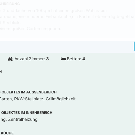
CHREIBUNG
er Grundfläche von 100qm hat einen großen Wohnraum
lafräume,eine moderne Einbauküche,ein Bad mit ebenerdig begehba
t Seeblick.
 einem großen Garten umgeben.
Anzahl Zimmer:
3
Betten:
4
N
OBJEKTES IM AUSSENBEREICH
arten, PKW-Stellplatz, Grillmöglichkeit
OBJEKTES IM INNENBEREICH
ung, Zentralheizung
 KÜCHE