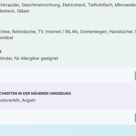
irrspüler, Geschirreinrichtung, Elektroherd, Tiefkühlfach, Mikrowell
esteck, Gläser
hine, Bettwäsche, TV, Internet / WLAN, Sonnenliegen, Handtücher, 
enmöbel
E
inder, für Allergiker geeignet
CHKEITEN IN DER NÄHEREN UMGEBUNG
otsverleih, Angeln