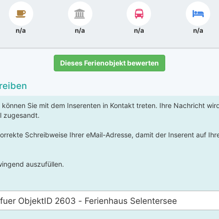
n/a
n/a
n/a
n/a
Dieses Ferienobjekt bewerten
reiben
 können Sie mit dem Inserenten in Kontakt treten. Ihre Nachricht wi
l zugesandt.
korrekte Schreibweise Ihrer eMail-Adresse, damit der Inserent auf Ih
ingend auszufüllen.