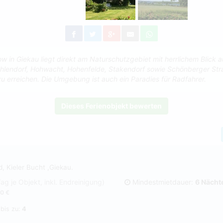
w in Giekau liegt direkt am Naturschutzgebiet mit herrlichem Blick a
hlendorf, Hohwacht, Hohenfelde, Stakendorf sowie Schönberger Str
zu erreichen. Die Umgebung ist auch ein Paradies für Radfahrer.
Dieses Ferienobjekt bewerten
, Kieler Bucht ,Giekau.
Tag je Objekt, inkl. Endreinigung)
Mindestmietdauer:
6 Nächt
0 €
 bis zu:
4