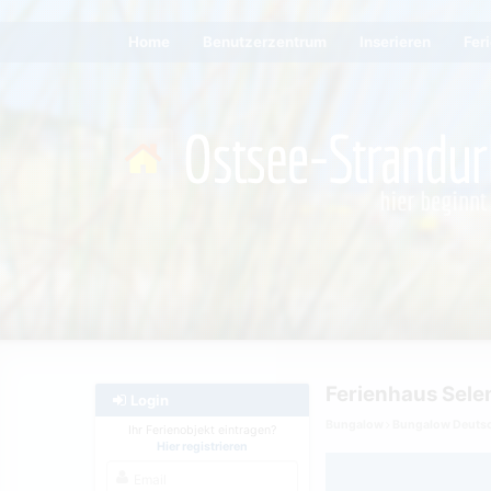
Home
Benutzerzentrum
Inserieren
Fer
Ferienhaus Sele
Login
Bungalow
Bungalow Deuts
Ihr Ferienobjekt eintragen?
Hier registrieren