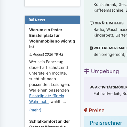
Kühlschrank, Gesch
Kaffeemaschine, B
News
GERÄTE IM HAUS
Radio, Waschmasc
Warum ein fester
Kinderbett, Gart
Einstellplatz für
Wohnmobile so wichtig
ist
WEITERE MERKMAL
Seniorengerecht, K
5. August 2026 18:42
Wer sein Fahrzeug
dauerhaft schützend
Umgebung
unterstellen möchte,
sucht oft nach
passenden Lösungen.
AKTIVITÄTSMÖGLI
Wer einen passenden
Fahrradverleih, Bo
Einstellplatz für ein
Wohnmobil
wählt, …
Preise
(mehr)
Schlafkomfort an der
Preisrechner
Ostsee: Warum die