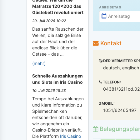
Matratze 120x200 das
ANREISETAG
Gästebett revolutioniert
29. Juli 2026 10:22
Das sanfte Rauschen der
Wellen, die salzige Brise
auf der Haut und der
Kontakt
endlose Blick über die
Ostsee – das …
DER VERMIETER SP
(mehr)
deutsch, englisch
Schnelle Auszahlungen
und Slots im Iris Casino
TELEFON:
04381/3211od.0
10. Juli 2026 18:23
Tempo bei Auszahlungen
MOBIL:
und klare Information zu
1051/62465497
Spielmechaniken
entscheiden oft darüber,
wie angenehm ein
Belegungspla
Casino-Erlebnis verläuft.
Die Plattform
Iris Casino