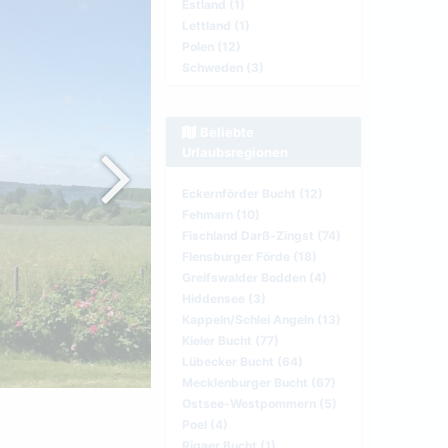
Estland (1)
Lettland (1)
Polen (12)
Schweden (3)
Beliebte
Urlaubsregionen
Eckernförder Bucht (12)
Fehmarn (10)
Fischland Darß-Zingst (74)
Flensburger Förde (18)
Greifswalder Bodden (4)
Hiddensee (3)
Kappeln/Schlei Angeln (13)
Kieler Bucht (77)
Lübecker Bucht (64)
Mecklenburger Bucht (67)
Ostsee-Westpommern (5)
Poel (4)
Rigaer Bucht (1)