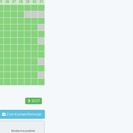
25
26
27
28
29
30
31
2027
Zum Kontaktformular
Kinderfreundlich