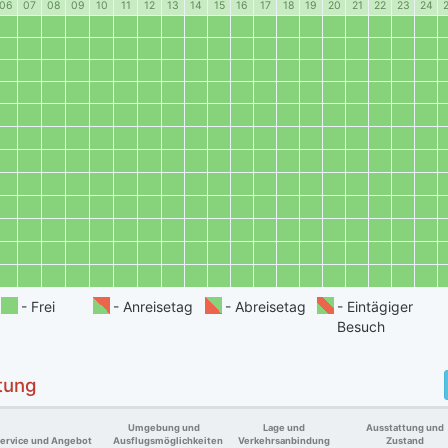
06
07
08
09
10
11
12
13
14
15
16
17
18
19
20
21
22
23
24
tung
Umgebung und
Lage und
Ausstattung und
ervice und Angebot
Ausflugsmöglichkeiten
Verkehrsanbindung
Zustand