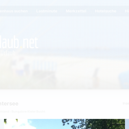
ienhaus suchen
Lastminute
Merkzettel
Hotelsuche
Hi
ntersee
Ins
chland
Bungalow Kieler Bucht