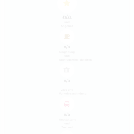
n/a
Service
und
Angebot
n/a
Umgebung
und
Ausflugsmöglichkeiten
n/a
Lage und
Verkehrsanbindung
n/a
Ausstattung
und
Zustand