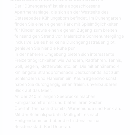
Der "Dünengarten" ist eine abgeschlossene
Apartmentanlage, die sich an der Westseite des
Ostseebades Kühlungsborn befindet. Im Dünengarten
finden Sie einen eigenen Park mit Spielmöglichkeiten
für Kinder, sowie einen eigenen Zugang zum breiten
feinsandigen Strand vor. Malerische Sonnenuntergänge
inklusive. Da es hier keine Durchgangsstraßen gibt,
genießen Sie hier die Ruhe pur.
In der näheren Umgebung bieten sich interessante
Freizeitmöglichkeiten wie Wandern, Radfahren, Tennis,
Golf, Segeln, Kletterwald etc. an. Die mit annähernd 4
km längste Strandpromenade Deutschlands lädt zum
Schlendern und Flanieren ein. Kaum irgendwo sonst
haben Sie durchgängig einen freien, unverbaubaren
Blick auf das Meer.
An der 240 m langen Seebrücke machen
Fahrgastschiffe fest und bieten Ihren Gästen
Überfahrten nach Grömitz, Warnemünde und Rerik an.
Mit der Schmalspurbahn Molli geht es nach
Heiligendamm und über die Lindenallee zur
Residenzstadt Bad Doberan.