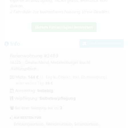
eigener Strandzugang, WLAN gratis, Meerblick vom
Balkon,
2 Fahrräder zur kostenfreien Nutzung (ohne Gewähr).
Dieses Ferienobjekt bewerten
Info
Zum Kontaktformular
Ferienwohnung #2469
18225, , Deutschland, Mecklenburger Bucht
,Kühlungsborn.
Miete:
144 €
(1. Tag je Objekt, inkl. Endreinigung)
jeder weitere Tag:
59 €
Anreisetag:
beliebig
Verpflegung:
Selbstverpflegung
Bei einer Belegung bis zu:
2
AM BESTEN FÜR
Erholungsurlaub, Wanderurlaub, Strandurlaub,