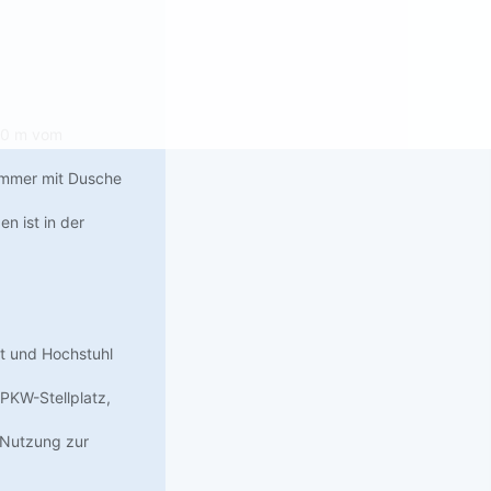
500 m vom
zimmer mit Dusche
n ist in der
t und Hochstuhl
 PKW-Stellplatz,
 Nutzung zur