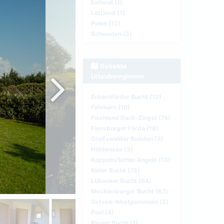
Estland (1)
Lettland (1)
Polen (12)
Schweden (3)
Beliebte
Urlaubsregionen
Eckernförder Bucht (12)
Fehmarn (10)
Fischland Darß-Zingst (74)
Flensburger Förde (18)
Greifswalder Bodden (4)
Hiddensee (3)
Kappeln/Schlei Angeln (13)
Kieler Bucht (78)
Lübecker Bucht (64)
Mecklenburger Bucht (67)
Ostsee-Westpommern (5)
Poel (4)
Rigaer Bucht (1)