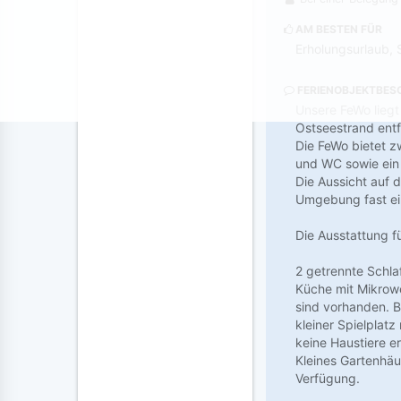
AM BESTEN FÜR
Erholungsurlaub, 
FERIENOBJEKTBES
Unsere FeWo lieg
Ostseestrand entf
Die FeWo bietet z
und WC sowie ein
Die Aussicht auf 
Umgebung fast ein
Die Ausstattung fü
2 getrennte Schl
Küche mit Mikrowe
sind vorhanden. 
kleiner Spielplatz
keine Haustiere er
Kleines Gartenhä
Verfügung.