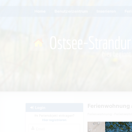
Home
Benutzerzentrum
Inserieren
Fer
Ferienwohnung 
Login
Ferienwohnung
Ferienwoh
Ihr Ferienobjekt eintragen?
Hier registrieren