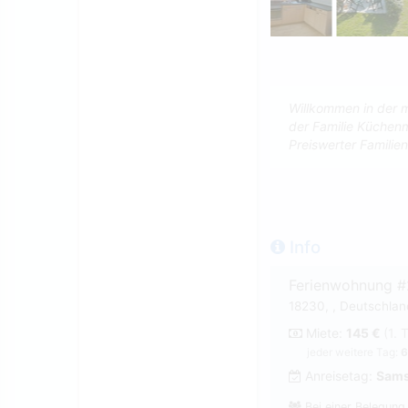
Willkommen in der 
der Familie Küchenm
Preiswerter Familie
Info
Ferienwohnung 
18230, , Deutschlan
Miete:
145 €
(1. 
jeder weitere Tag:
6
Anreisetag:
Sams
Bei einer Belegung