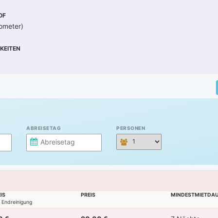
OF
ometer)
KEITEN
ABREISETAG
PERSONEN
IS
PREIS
MINDESTMIETDA
l. Endreinigung