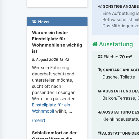
SONSTIGE ANGAB
Eine Aufbettung is
Bettwäsche ist mi
News
Das Mitbringen vo
Warum ein fester
Einstellplatz für
Ausstattung
Wohnmobile so wichtig
ist
Fläche:
70 m²
5. August 2026 18:42
Wer sein Fahrzeug
SANITÄRE ANLAGE
dauerhaft schützend
Dusche, Toilette
unterstellen möchte,
sucht oft nach
AUSSTATTUNG DES 
passenden Lösungen.
Balkon/Terrasse, G
Wer einen passenden
Einstellplatz für ein
Wohnmobil
wählt, …
AUSSTATTUNG DES 
Kleinkindausstatt
(mehr)
Schlafkomfort an der
AUSSTATTUNG DER
Ostsee: Warum die