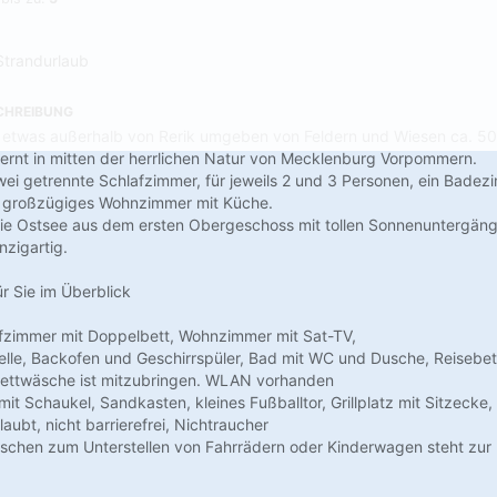
Strandurlaub
CHREIBUNG
t etwas außerhalb von Rerik umgeben von Feldern und Wiesen ca. 
ernt in mitten der herrlichen Natur von Mecklenburg Vorpommern.
wei getrennte Schlafzimmer, für jeweils 2 und 3 Personen, ein Bade
 großzügiges Wohnzimmer mit Küche.
die Ostsee aus dem ersten Obergeschoss mit tollen Sonnenuntergänge
zigartig.
r Sie im Überblick
afzimmer mit Doppelbett, Wohnzimmer mit Sat-TV,
lle, Backofen und Geschirrspüler, Bad mit WC und Dusche, Reisebet
Bettwäsche ist mitzubringen. WLAN vorhanden
 mit Schaukel, Sandkasten, kleines Fußballtor, Grillplatz mit Sitzecke,
laubt, nicht barrierefrei, Nichtraucher
uschen zum Unterstellen von Fahrrädern oder Kinderwagen steht zur