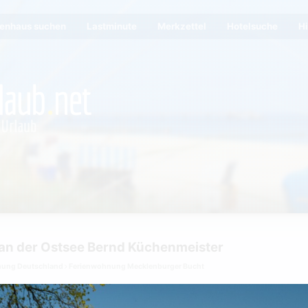
ienhaus suchen
Lastminute
Merkzettel
Hotelsuche
Hi
an der Ostsee Bernd Küchenmeister
nung Deutschland
Ferienwohnung Mecklenburger Bucht