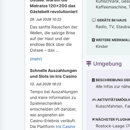
Kühlschrank, Gesch
Matratze 120x200 das
Kaffeemaschine, T
Gästebett revolutioniert
29. Juli 2026 10:22
GERÄTE IM HAUS
Radio, TV, Staubs
Das sanfte Rauschen der
Wellen, die salzige Brise
auf der Haut und der
WEITERE MERKMAL
endlose Blick über die
Kinder
Ostsee – das …
(mehr)
Umgebung
Schnelle Auszahlungen
und Slots im Iris Casino
BESCHREIBUNG DE
10. Juli 2026 18:23
Alle Infos zur nä
Tempo bei Auszahlungen
und klare Information zu
AKTIVITÄTSMÖGLI
Spielmechaniken
Kutschfahrten, Fah
entscheiden oft darüber,
wie angenehm ein
NÄCHSTER FLUGHA
Casino-Erlebnis verläuft.
Rostock-Laage (74
Die Plattform
Iris Casino