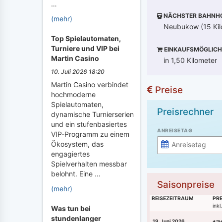
…
NÄCHSTER BAHNH
(mehr)
Neubukow (15 Kil
Top Spielautomaten,
Turniere und VIP bei
EINKAUFSMÖGLICH
Martin Casino
in 1,50 Kilometer
10. Juli 2026 18:20
Martin Casino verbindet
Preise
hochmoderne
Spielautomaten,
Preisrechner
dynamische Turnierserien
und ein stufenbasiertes
ANREISETAG
VIP-Programm zu einem
Ökosystem, das
engagiertes
Spielverhalten messbar
belohnt. Eine …
Saisonpreise
(mehr)
REISEZEITRAUM
PRE
ink
Was tun bei
stundenlanger
19. Juni 2026