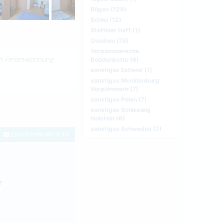
Rügen (129)
Schlei (12)
Stettiner Haff (1)
Usedom (78)
Vorpommersche
en Ferienwohnung
Boddenkette (6)
sonstiges Estland (1)
sonstiges Mecklenburg
Vorpommern (7)
sonstiges Polen (7)
sonstiges Schleswig
Holstein (6)
sonstiges Schweden (3)
Zum Kontaktformular
e