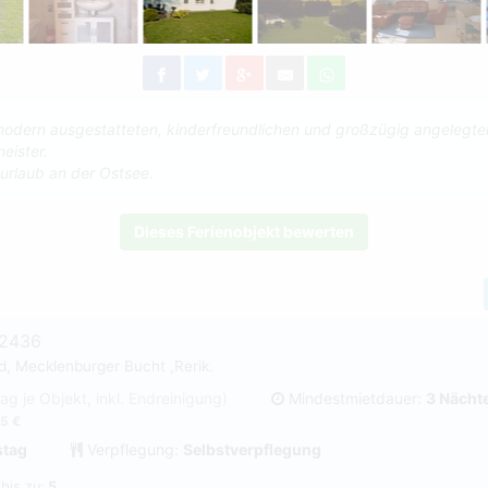
modern ausgestatteten, kinderfreundlichen und großzügig angelegt
eister.
nurlaub an der Ostsee.
Dieses Ferienobjekt bewerten
#2436
d, Mecklenburger Bucht ,Rerik.
Tag je Objekt, inkl. Endreinigung)
Mindestmietdauer:
3 Nächt
5 €
tag
Verpflegung:
Selbstverpflegung
 bis zu:
5