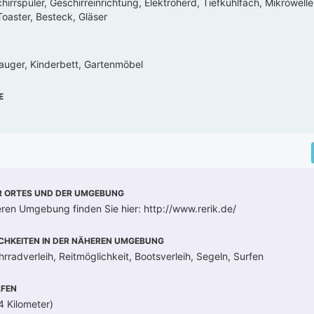
irrspüler, Geschirreinrichtung, Elektroherd, Tiefkühlfach, Mikrowell
oaster, Besteck, Gläser
auger, Kinderbett, Gartenmöbel
E
R ORTES UND DER UMGEBUNG
heren Umgebung finden Sie hier: http://www.rerik.de/
CHKEITEN IN DER NÄHEREN UMGEBUNG
rradverleih, Reitmöglichkeit, Bootsverleih, Segeln, Surfen
FEN
 Kilometer)