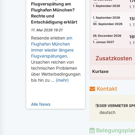
17
Flugverspätung am
1. September 2026
1. 
Flughafen München?
Rechte und
1. September 2026
15
Entschädigung erklärt
30. September 2026
1. 
11. Mai 2026 19:21
28. Dezember 2026
16
Reisende erleben
am
1. Januar 2027
1. 
Flughafen München
immer wieder längere
Flugverspätungen
.
Zusatzkosten
Ursachen reichen von
technischen Problemen
Kurtaxe
über Wetterbedingungen
bis hin zu …
(mehr)
Kontakt
Alle News
DER VERMIETER SP
deutsch
Belegungspla