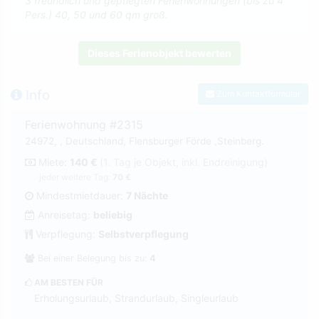
3 freundlich und gepflegten Ferienwohnungen (bis zu 4
Pers.) 40, 50 und 60 qm groß.
Dieses Ferienobjekt bewerten
Info
Zum Kontaktformular
Ferienwohnung #2315
24972, , Deutschland, Flensburger Förde ,Steinberg.
Miete:
140 €
(1. Tag je Objekt, inkl. Endreinigung)
jeder weitere Tag:
70 €
Mindestmietdauer:
7 Nächte
Anreisetag:
beliebig
Verpflegung:
Selbstverpflegung
Bei einer Belegung bis zu:
4
AM BESTEN FÜR
Erholungsurlaub, Strandurlaub, Singleurlaub