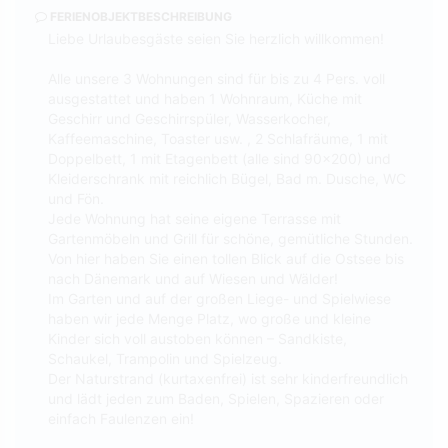
FERIENOBJEKTBESCHREIBUNG
Liebe Urlaubesgäste seien Sie herzlich willkommen!
Alle unsere 3 Wohnungen sind für bis zu 4 Pers. voll
ausgestattet und haben 1 Wohnraum, Küche mit
Geschirr und Geschirrspüler, Wasserkocher,
Kaffeemaschine, Toaster usw. , 2 Schlafräume, 1 mit
Doppelbett, 1 mit Etagenbett (alle sind 90x200) und
Kleiderschrank mit reichlich Bügel, Bad m. Dusche, WC
und Fön.
Jede Wohnung hat seine eigene Terrasse mit
Gartenmöbeln und Grill für schöne, gemütliche Stunden.
Von hier haben Sie einen tollen Blick auf die Ostsee bis
nach Dänemark und auf Wiesen und Wälder!
Im Garten und auf der großen Liege- und Spielwiese
haben wir jede Menge Platz, wo große und kleine
Kinder sich voll austoben können – Sandkiste,
Schaukel, Trampolin und Spielzeug.
Der Naturstrand (kurtaxenfrei) ist sehr kinderfreundlich
und lädt jeden zum Baden, Spielen, Spazieren oder
einfach Faulenzen ein!