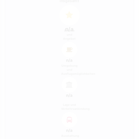
Insgesamt
n/a
Service
und
Angebot
n/a
Umgebung
und
Ausflugsmöglichkeiten
n/a
Lage und
Verkehrsanbindung
n/a
Ausstattung