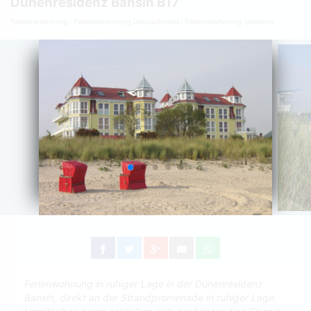
Dünenresidenz Bansin B17
Ferienwohnung
Ferienwohnung Deutschland
Ferienwohnung Usedom
Ferienwohnung in ruhiger Lage in der Dünenresidenz
Bansin, direkt an der Strandpromenade in ruhiger Lage.