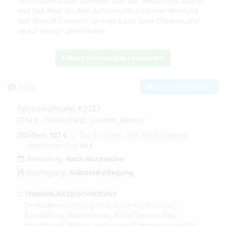
Unmittelbar daran schließen sich der feinsandige Strand
und das Meer an. Kein Autoverkehr zwischen Wohnung
und Strand! Dennoch zentrale Lage, zum Ortskern sind
es nur wenige Gehminuten.
Dieses Ferienobjekt bewerten
Info
Zum Kontaktformular
Ferienwohnung #2157
17429, , Deutschland, Usedom ,Bansin.
Miete:
121 €
(1. Tag je Objekt, inkl. Endreinigung)
jeder weitere Tag:
69 €
Anreisetag:
Nach Absprache
Verpflegung:
Selbstverpflegung
FERIENOBJEKTBESCHREIBUNG
Zweizimmerwohnung im 3. OG mit gehobener
Ausstattung, Wohnzimmer, Schlafzimmer, Bad,
Abstellraum, Balkon. Aus beiden Zimmern haben Sie