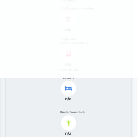
Umgebung
und
Ausflugsmöglichkeiten
n/a
Lage und
Verkehrsanbindung
n/a
Ausstattung
und
Zustand
n/a
Kinderfreundlich
n/a