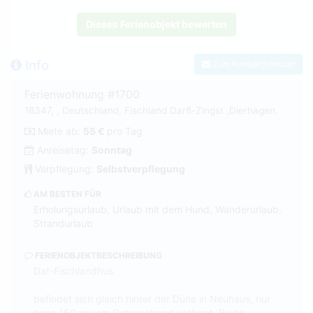
Dieses Ferienobjekt bewerten
Info
Zum Kontaktformular
Ferienwohnung #1700
18347, , Deutschland, Fischland Darß-Zingst ,Dierhagen.
Miete ab:
55 €
pro Tag
Anreisetag:
Sonntag
Verpflegung:
Selbstverpflegung
AM BESTEN FÜR
Erholungsurlaub, Urlaub mit dem Hund, Wanderurlaub,
Strandurlaub
FERIENOBJEKTBESCHREIBUNG
Dat-Fischlandhus
befindet sich gleich hinter der Düne in Neuhaus, nur
circa 150 m vom Ostseestrand entfernt. Beide