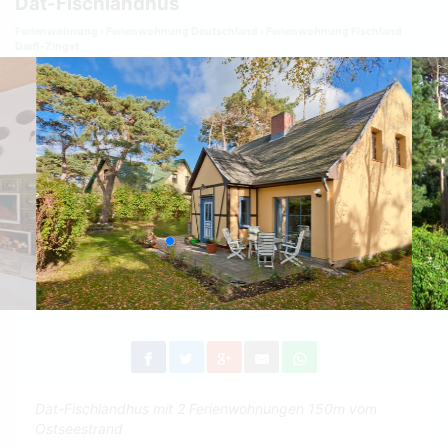
Dat-Fischlandhus
Ferienwohnung
Ferienwohnung Deutschland
Ferienwohnung Fischland
Darß-Zingst
Dat-Fischlandhus mit 2 Ferienwohnungen 150m vom
Ostseestrand