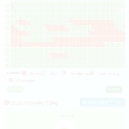
Jan
Feb
Mar
Apr
May
Jun
Jul
Aug
Sep
Oct
Nov
Dec
LEGENDE:
2025
2027
Gesamtbewertung
Zum Kontaktformular
Insgesamt