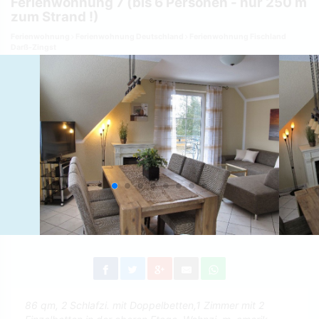
Ferienwohnung 7 (bis 6 Personen - nur 250 m
zum Strand !)
Ferienwohnung
Ferienwohnung Deutschland
Ferienwohnung Fischland
Darß-Zingst
86 qm, 2 Schlafzi. mit Doppelbetten,1 Zimmer mit 2