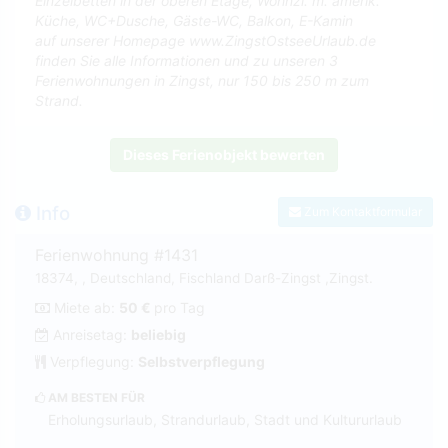
Einzelbetten in der oberen Etage, Wohnzi. m. amerik.
Küche, WC+Dusche, Gäste-WC, Balkon, E-Kamin
auf unserer Homepage www.ZingstOstseeUrlaub.de
finden Sie alle Informationen und zu unseren 3
Ferienwohnungen in Zingst, nur 150 bis 250 m zum
Strand.
Dieses Ferienobjekt bewerten
Info
Zum Kontaktformular
Ferienwohnung #1431
18374, , Deutschland, Fischland Darß-Zingst ,Zingst.
Miete ab:
50 €
pro Tag
Anreisetag:
beliebig
Verpflegung:
Selbstverpflegung
AM BESTEN FÜR
Erholungsurlaub, Strandurlaub, Stadt und Kultururlaub