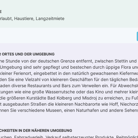
E
rlaubt, Haustiere, Langzeitmiete
R ORTES UND DER UMGEBUNG
ine Stunde von der deutschen Grenze entfernt, zwischen Stettin und 
 Umgebung sind sehr gepflegt und bestechen durch üppige Flora un
kleiner Ferienort, eingebettet in den natürlich gewachsenen Kiefernw
den Sie eine Vielzahl von kleineren Geschäften für den täglichen Beda
den diverse Restaurants und Bars zum Verweilen ein. Für Abwechs
chtungen wie eine große Wasserrutsche oder das Kino und mehrer klei
die größeren Kurstädte Bad Kolberg und Misdroj zu erreichen, zu F
t ausgebauten Straßen die kleineren Nachbarorte wie Hoff, Niechor
können Sie verschiedene Museen, einen Naturhafen und andere Sehen
CHKEITEN IN DER NÄHEREN UMGEBUNG
uchen, Fahrradverleih, Verkauf selbsterzeugter Produkte, Reitmöglich