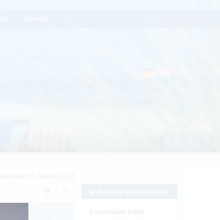
lfe
Kontakt
nseriert am 11. Februar 2013
Beliebte Urlaubsländer
Deutschland (585)