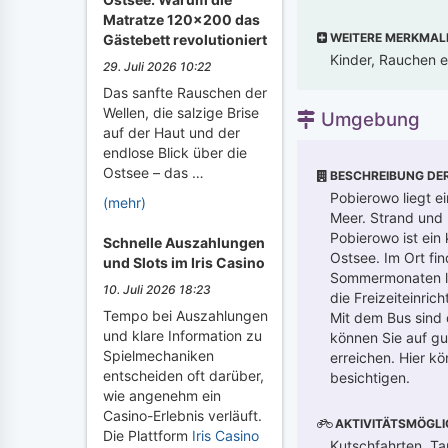
Matratze 120x200 das
WEITERE MERKMAL
Gästebett revolutioniert
Kinder, Rauchen e
29. Juli 2026 10:22
Das sanfte Rauschen der
Wellen, die salzige Brise
Umgebung
auf der Haut und der
endlose Blick über die
Ostsee – das …
BESCHREIBUNG DE
Pobierowo liegt e
(mehr)
Meer. Strand und
Pobierowo ist ein 
Schnelle Auszahlungen
Ostsee. Im Ort fin
und Slots im Iris Casino
Sommermonaten la
10. Juli 2026 18:23
die Freizeiteinri
Tempo bei Auszahlungen
Mit dem Bus sind 
und klare Information zu
können Sie auf gu
Spielmechaniken
erreichen. Hier 
entscheiden oft darüber,
besichtigen.
wie angenehm ein
Casino-Erlebnis verläuft.
AKTIVITÄTSMÖGLI
Die Plattform
Iris Casino
Kutschfahrten, Ta