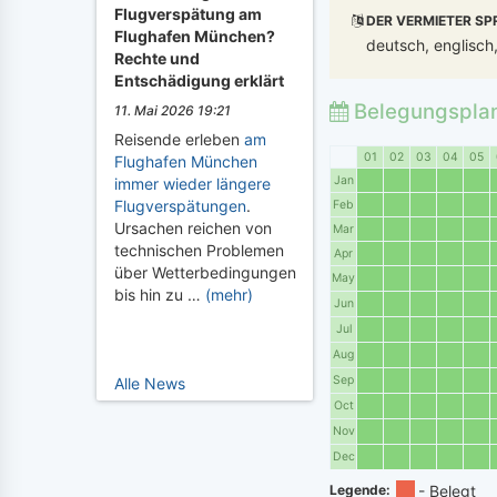
Flugverspätung am
DER VERMIETER SP
Flughafen München?
deutsch, englisch,
Rechte und
Entschädigung erklärt
Belegungspla
11. Mai 2026 19:21
Reisende erleben
am
01
02
03
04
05
Flughafen München
Jan
immer wieder längere
Flugverspätungen
.
Feb
Ursachen reichen von
Mar
technischen Problemen
Apr
über Wetterbedingungen
May
bis hin zu …
(mehr)
Jun
Jul
Aug
Sep
Alle News
Oct
Nov
Dec
Legende: