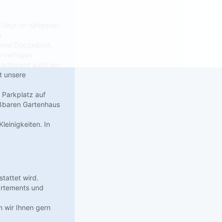
liegt im ruhigeren
m
owie Doppelbett,
n verfügen
partement auch ein
t unsere
 Parkplatz auf
eßbaren Gartenhaus
einigkeiten. In
tattet wird.
artements und
n wir Ihnen gern