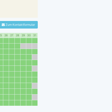
Zum Kontaktformular
25
26
27
28
29
30
31