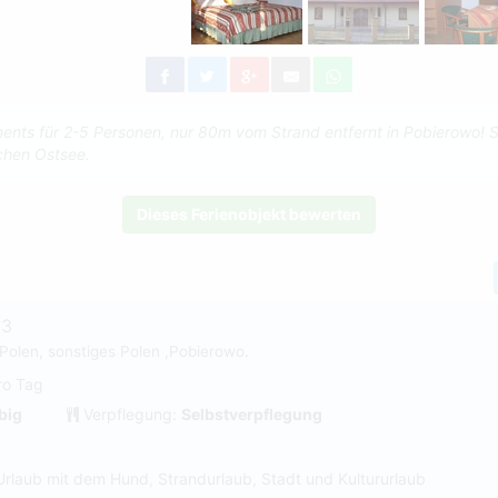
nts für 2-5 Personen, nur 80m vom Strand entfernt in Pobierowo! S
schen Ostsee.
Dieses Ferienobjekt bewerten
33
Polen, sonstiges Polen ,Pobierowo.
ro Tag
big
Verpflegung:
Selbstverpflegung
Urlaub mit dem Hund, Strandurlaub, Stadt und Kultururlaub