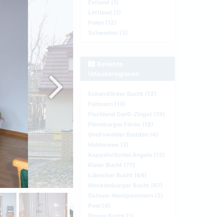
Estland (1)
Lettland (1)
Polen (12)
Schweden (3)
Beliebte
Urlaubsregionen
Eckernförder Bucht (12)
Fehmarn (10)
Fischland Darß-Zingst (74)
Flensburger Förde (18)
Greifswalder Bodden (4)
Hiddensee (3)
Kappeln/Schlei Angeln (13)
Kieler Bucht (77)
Lübecker Bucht (64)
Mecklenburger Bucht (67)
Ostsee-Westpommern (5)
Poel (4)
Rigaer Bucht (1)