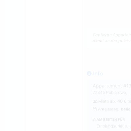
Gepflegte Apparteme
direkt an der polni
Info
Appartement #1
72345 Pobierowo, , 
Miete ab:
40 €
p
Anreisetag:
belie
AM BESTEN FÜR
Erholungsurlaub, 