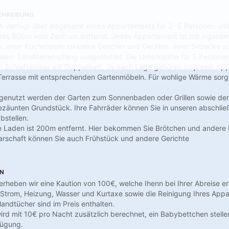
CHREIBUNG
h verfügt über insgesamt sechs Appartements für 2- 5 Personen und 
twas 800m vom Zentrum entfernt. Jedes Appartement ist mit eigene
einer Küchenzeile inklusive Geschirr und Geräten, einer Sitzecke s
alem Satellitenempfang ausgestattet. Die Unterkünfte für 5 Persone
in Schlafzimmer mit Doppelbett. Je nach Lage gehören zu jedem Ap
 Terrasse mit entsprechenden Gartenmöbeln. Für wohlige Wärme sorg
genutzt werden der Garten zum Sonnenbaden oder Grillen sowie der
ezäunten Grundstück. Ihre Fahrräder können Sie in unseren abschli
bstellen.
e Laden ist 200m entfernt. Hier bekommen Sie Brötchen und andere Kl
arschaft können Sie auch Frühstück und andere Gerichte
EN
rheben wir eine Kaution von 100€, welche Ihenn bei Ihrer Abreise ers
Strom, Heizung, Wasser und Kurtaxe sowie die Reinigung Ihres App
ndtücher sind im Preis enthalten.
ird mit 10€ pro Nacht zusätzlich berechnet, ein Babybettchen stelle
fügung.