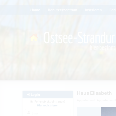
Home
Benutzerzentrum
Inserieren
Fer
Haus Elisabeth
Login
Appartement
Appartement 
Ihr Ferienobjekt eintragen?
Hier registrieren