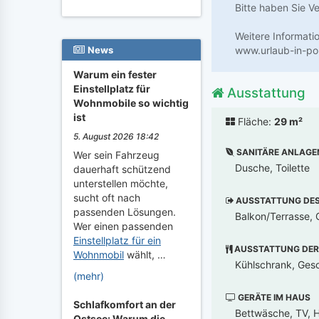
Bitte haben Sie V
Weitere Informati
www.urlaub-in-po
News
Warum ein fester
Einstellplatz für
Ausstattung
Wohnmobile so wichtig
ist
Fläche:
29 m²
5. August 2026 18:42
SANITÄRE ANLAGE
Wer sein Fahrzeug
Dusche, Toilette
dauerhaft schützend
unterstellen möchte,
sucht oft nach
AUSSTATTUNG DES 
passenden Lösungen.
Balkon/Terrasse, G
Wer einen passenden
Einstellplatz für ein
AUSSTATTUNG DER
Wohnmobil
wählt, …
Kühlschrank, Gesc
(mehr)
GERÄTE IM HAUS
Schlafkomfort an der
Bettwäsche, TV, 
Ostsee: Warum die