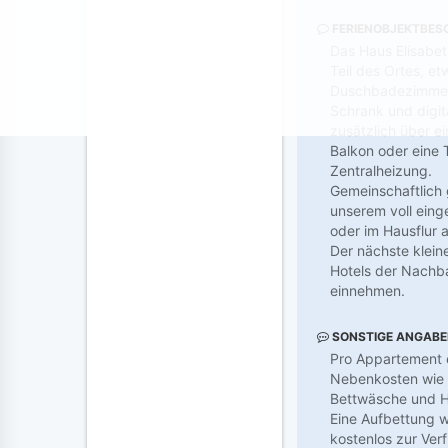
FERIENOBJEKTBES
Das Haus Elisabet
Teil des Ortes, e
Duschbadezimmer, 
Schrank und digit
zusätzlich über e
Balkon oder eine
Zentralheizung.
Gemeinschaftlich 
unserem voll eing
oder im Hausflur a
Der nächste klein
Hotels der Nachb
einnehmen.
SONSTIGE ANGAB
Pro Appartement e
Nebenkosten wie 
Bettwäsche und Ha
Eine Aufbettung w
kostenlos zur Ver