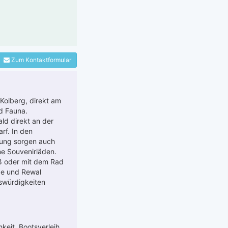
Zum Kontaktformular
Kolberg, direkt am
d Fauna.
ald direkt an der
rf. In den
lung sorgen auch
ne Souvenirläden.
uß oder mit dem Rad
ze und Rewal
swürdigkeiten
keit, Bootsverleih,