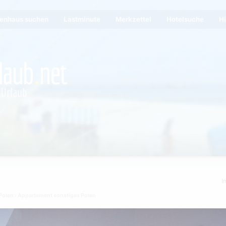
ienhaus suchen
Lastminute
Merkzettel
Hotelsuche
Hi
I
Polen
Appartement sonstiges Polen