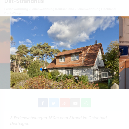
Dat-Strandhus
Ferienwohnung
Ferienwohnung Deutschland
Ferienwohnung Fischland
Darß-Zingst
3 Ferienwohnungen 150m vom Strand im Ostsebad
Dierhagen