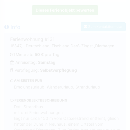
Dieses Ferienobjekt bewerten
Info
Zum Kontaktformular
Ferienwohnung #131
18347, , Deutschland, Fischland Darß-Zingst ,Dierhagen.
Miete ab:
50 €
pro Tag
Anreisetag:
Samstag
Verpflegung:
Selbstverpflegung
AM BESTEN FÜR
Erholungsurlaub, Wanderurlaub, Strandurlaub
FERIENOBJEKTBESCHREIBUNG
Dat- Strandhus
mit drei Ferienwohnungen
liegt nur circa 150 m vom Ostseestrand entfernt, gleich
hinter der Düne in Neuhaus, einem Ortsteil vom
Ostseebad Dierhagen. Zum Baden braucht man nur aus