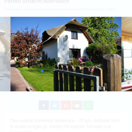
Ferien unterm Rohrdach
Ferienhaus
Ferienhaus Deutschland
Ferienhaus Fischland Darß-Zingst
Das separat stehende Ferienhaus - 75 qm- befindet sich
in einem ruhigen gr. Garten mit eigener Terrasse und