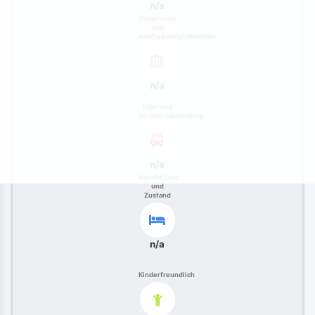
n/a
Umgebung
und
Ausflugsmöglichkeiten
n/a
Lage und
Verkehrsanbindung
n/a
Ausstattung
und
Zustand
n/a
Kinderfreundlich