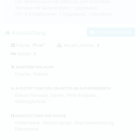
UG- Wohnbereich mit Vollküche und Duschbad -
Terrasse mit Gartenmöbeln - Liegewiese.
OG- 2 Schlafzimmer- 1 Doppelbett, 1 Einzelbett
Ausstattung
Zum Kontaktformular
Fläche:
75 m²
Anzahl Zimmer:
3
Betten:
3
SANITÄRE ANLAGEN
Dusche, Toilette
AUSSTATTUNG DES OBJEKTES IM AUSSENBEREICH
Balkon/Terrasse, Garten, PKW-Stellplatz,
Grillmöglichkeit
AUSSTATTUNG DER KÜCHE
Kühlschrank, Geschirrspüler, Geschirreinrichtung,
Elektroherd