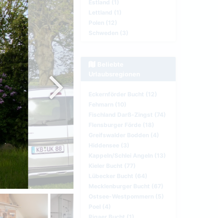
Estland (1)
Lettland (1)
Polen (12)
Schweden (3)
Beliebte
Urlaubsregionen
Eckernförder Bucht (12)
Fehmarn (10)
Fischland Darß-Zingst (74)
Flensburger Förde (18)
Greifswalder Bodden (4)
Hiddensee (3)
Kappeln/Schlei Angeln (13)
Kieler Bucht (77)
Lübecker Bucht (64)
Mecklenburger Bucht (67)
Ostsee-Westpommern (5)
Poel (4)
Rigaer Bucht (1)