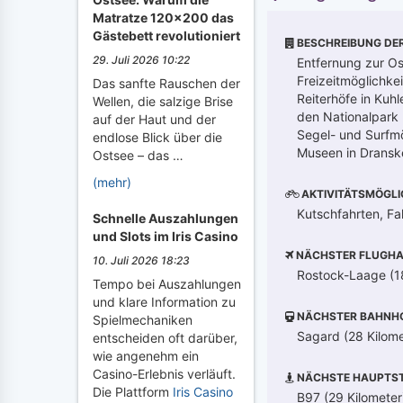
Matratze 120x200 das
Gästebett revolutioniert
BESCHREIBUNG DE
29. Juli 2026 10:22
Entfernung zur O
Freizeitmöglichke
Das sanfte Rauschen der
Reiterhöfe in Kuh
Wellen, die salzige Brise
den Nationalpark
auf der Haut und der
Segel- und Surfmö
endlose Blick über die
Museen in Dranske
Ostsee – das …
(mehr)
AKTIVITÄTSMÖGLI
Kutschfahrten, Fa
Schnelle Auszahlungen
und Slots im Iris Casino
NÄCHSTER FLUGHA
10. Juli 2026 18:23
Rostock-Laage (1
Tempo bei Auszahlungen
und klare Information zu
NÄCHSTER BAHNH
Spielmechaniken
Sagard (28 Kilome
entscheiden oft darüber,
wie angenehm ein
Casino-Erlebnis verläuft.
NÄCHSTE HAUPTST
Die Plattform
Iris Casino
B97 (29 Kilometer