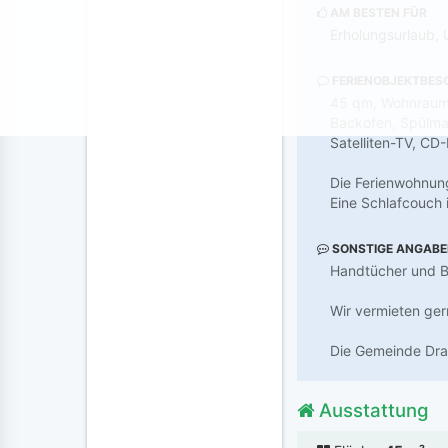
AM BESTEN FÜR
Erholungsurlaub, 
FERIENOBJEKTBES
45 qm, Wohnraum,
Backofen, Spülmas
Satelliten-TV, CD
Die Ferienwohnung
Eine Schlafcouch 
SONSTIGE ANGAB
Handtücher und B
Wir vermieten ger
Die Gemeinde Dran
Ausstattung