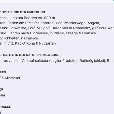
R ORTES UND DER UMGEBUNG
stsee und zum Bodden ca. 900 m
iten: Baden am Steilufer, Fahrrad- und Wanderwege, Angeln,
le und Schwarbe, Golf, Minigolf, Hallenbad in Nonnevitz, geführte W
 Bug, Fähren nach Hiddensee, in Wieck, Breege & Dranske
glichkeiten in Dranske.
, in Vitt, Kap-Arkona & Putgarten
CHKEITEN IN DER NÄHEREN UMGEBUNG
hrradverleih, Verkauf selbsterzeugter Produkte, Reitmöglichkeit, Boo
FEN
85 Kilometer)
OF
ter)
RASSE
)