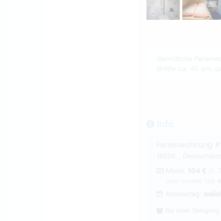
Gemütliche Ferienw
Größe ca. 45 qm, g
Info
Ferienwohnung #
18556, , Deutschlan
Miete:
104 €
(1. 
jeder weitere Tag:
4
Anreisetag:
belie
Bei einer Belegung