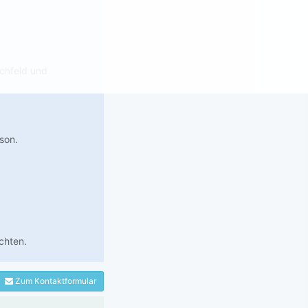
chfeld und
son.
chten.
Zum Kontaktformular