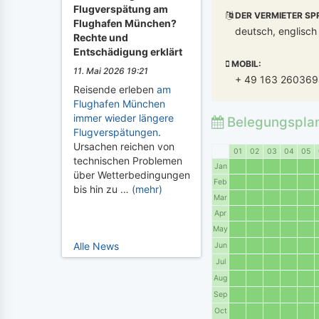
Flugverspätung am
DER VERMIETER SP
Flughafen München?
deutsch, englisch
Rechte und
Entschädigung erklärt
MOBIL:
11. Mai 2026 19:21
+ 49 163 26036
Reisende erleben
am
Flughafen München
immer wieder längere
Belegungspla
Flugverspätungen
.
Ursachen reichen von
01
02
03
04
05
technischen Problemen
Jan
über Wetterbedingungen
Feb
bis hin zu …
(mehr)
Mar
Apr
May
Alle News
Jun
Jul
Aug
Sep
Oct