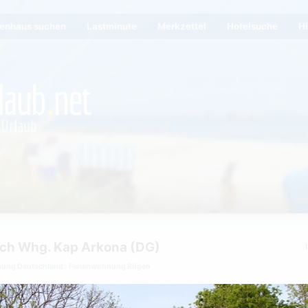
ienhaus suchen
Lastminute
Merkzettel
Hotelsuche
Hi
sch Whg. Kap Arkona (DG)
nung Deutschland
Ferienwohnung Rügen