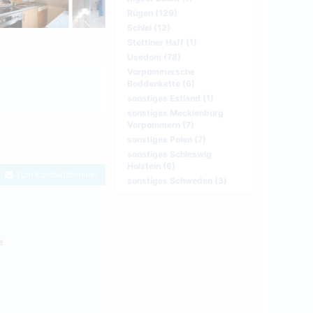
Rügen (129)
Schlei (12)
Stettiner Haff (1)
Usedom (78)
Vorpommersche
Boddenkette (6)
sonstiges Estland (1)
sonstiges Mecklenburg
Vorpommern (7)
sonstiges Polen (7)
sonstiges Schleswig
Holstein (6)
Zum Kontaktformular
sonstiges Schweden (3)
e