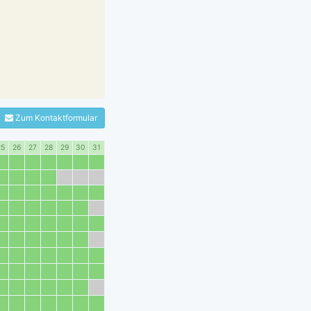
Zum Kontaktformular
25
26
27
28
29
30
31