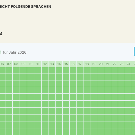
RICHT FOLGENDE SPRACHEN
94
n
für Jahr
2026
06
07
08
09
10
11
12
13
14
15
16
17
18
19
20
21
22
23
24