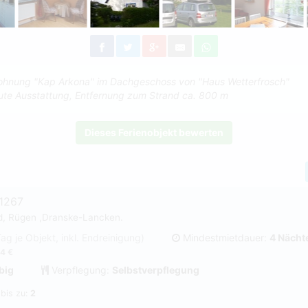
ohnung "Kap Arkona" im Dachgeschoss von "Haus Wetterfrosch"
ute Ausstattung, Entfernung zum Strand ca. 800 m
Dieses Ferienobjekt bewerten
1267
d, Rügen ,Dranske-Lancken.
Tag je Objekt, inkl. Endreinigung)
Mindestmietdauer:
4 Nächt
4 €
big
Verpflegung:
Selbstverpflegung
 bis zu:
2