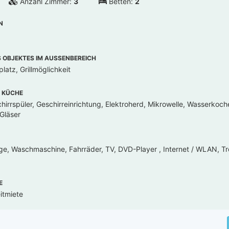
Anzahl Zimmer:
3
Betten:
2
N
OBJEKTES IM AUSSENBEREICH
latz, Grillmöglichkeit
 KÜCHE
hirrspüler, Geschirreinrichtung, Elektroherd, Mikrowelle, Wasserkoch
 Gläser
ge, Waschmaschine, Fahrräder, TV, DVD-Player , Internet / WLAN, Tr
E
itmiete