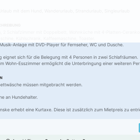
Urlaub mit dem Hund, Wanderurlaub, Strandurlaub, Singleurlaub
CHREIBUNG
 2 Schlafzimmer mit Doppelbett, Wohnküche mit 4-Platten-Ceranko
chine, Kühlschrank, Kaffeemaschine, Toaster.
-Musik-Anlage mit DVD-Player für Fernseher, WC und Dusche.
 eignet sich für die Belegung mit 4 Personen in zwei Schlafräumen.
im Wohn-Esszimmer ermöglicht die Unterbringung einer weiteren Per
EN
ettwäsche müssen mitgebracht werden.
ne an Hundehalter.
ske erhebt eine Kurtaxe. Diese ist zusätzlich zum Mietpreis zu entri