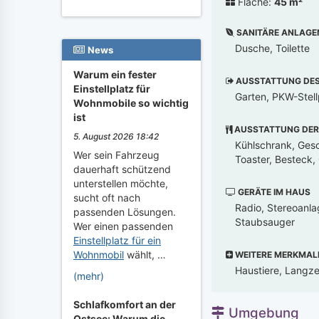
Fläche:
45 m²
SANITÄRE ANLAGE
Dusche, Toilette
News
Warum ein fester
AUSSTATTUNG DES 
Einstellplatz für
Garten, PKW-Stellp
Wohnmobile so wichtig
ist
AUSSTATTUNG DER
5. August 2026 18:42
Kühlschrank, Gesc
Wer sein Fahrzeug
Toaster, Besteck,
dauerhaft schützend
unterstellen möchte,
GERÄTE IM HAUS
sucht oft nach
Radio, Stereoanla
passenden Lösungen.
Staubsauger
Wer einen passenden
Einstellplatz für ein
Wohnmobil
wählt, …
WEITERE MERKMAL
Haustiere, Langze
(mehr)
Schlafkomfort an der
Umgebung
Ostsee: Warum die