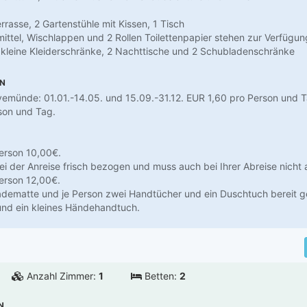
errasse, 2 Gartenstühle mit Kissen, 1 Tisch
lmittel, Wischlappen und 2 Rollen Toilettenpapier stehen zur Verfügun
2 kleine Kleiderschränke, 2 Nachttische und 2 Schubladenschränke
EN
emünde: 01.01.-14.05. und 15.09.-31.12. EUR 1,60 pro Person und T
son und Tag.
erson 10,00€.
 bei der Anreise frisch bezogen und muss auch bei Ihrer Abreise nic
erson 12,00€.
dematte und je Person zwei Handtücher und ein Duschtuch bereit ge
und ein kleines Händehandtuch.
Anzahl Zimmer:
1
Betten:
2
N