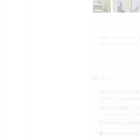
Helle, sonnige und 
Unternehmungen in
Info
Ferienwohnung #
23570, , Deutschla
Miete:
99 €
(1. T
jeder weitere Tag:
5
Anreisetag:
belie
Bei einer Belegung