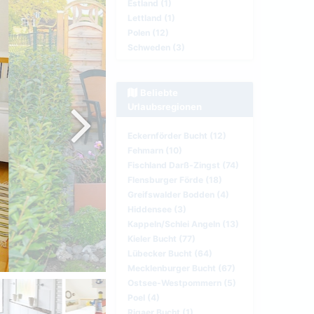
Estland (1)
Lettland (1)
Polen (12)
Schweden (3)
Beliebte
Urlaubsregionen
Eckernförder Bucht (12)
Fehmarn (10)
Fischland Darß-Zingst (74)
Flensburger Förde (18)
Greifswalder Bodden (4)
Hiddensee (3)
Kappeln/Schlei Angeln (13)
Kieler Bucht (77)
Lübecker Bucht (64)
Mecklenburger Bucht (67)
Ostsee-Westpommern (5)
Poel (4)
Rigaer Bucht (1)