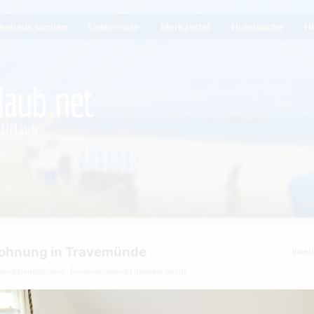
ienhaus suchen
Lastminute
Merkzettel
Hotelsuche
Hi
wohnung in Travemünde
Inser
nung Deutschland
Ferienwohnung Lübecker Bucht