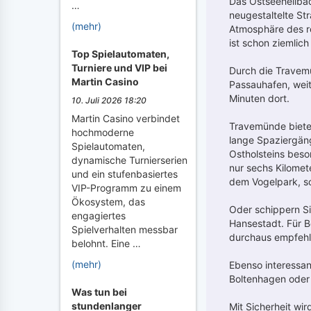
Das Ostseeheilbad
…
neugestaltelte St
(mehr)
Atmosphäre des re
ist schon ziemlic
Top Spielautomaten,
Turniere und VIP bei
Durch die Travemün
Martin Casino
Passauhafen, weit
Minuten dort.
10. Juli 2026 18:20
Martin Casino verbindet
Travemünde bietet
hochmoderne
lange Spaziergäng
Spielautomaten,
Ostholsteins beso
dynamische Turnierserien
nur sechs Kilomet
und ein stufenbasiertes
dem Vogelpark, so
VIP-Programm zu einem
Ökosystem, das
Oder schippern S
engagiertes
Hansestadt. Für 
Spielverhalten messbar
durchaus empfehl
belohnt. Eine …
(mehr)
Ebenso interessan
Boltenhagen oder 
Was tun bei
stundenlanger
Mit Sicherheit wi