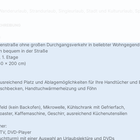
Wanderurlaub, Strandurlaub, Singleurlaub, Stadt und Kultururlaub, Sp
CHREIBUNG
²
eitenstraße ohne großen Durchgangsverkehr in beliebter Wohngegen
n bequem in der Straße
 1. Etage
60 x 200 cm)
usreichend Platz und Ablagemöglichkeiten für Ihre Handtücher und B
aschbecken, Handtuchwärmerheizung und Föhn
feld (kein Backofen), Mikrowelle, Kühlschrank mit Gefrierfach,
oaster, Kaffemaschine, Geschirr, ausreichend Küchenutensilien
er:
-TV, DVD-Player
uchtturm) mit einer Auswahl an Urlaubslektüre und DVDs