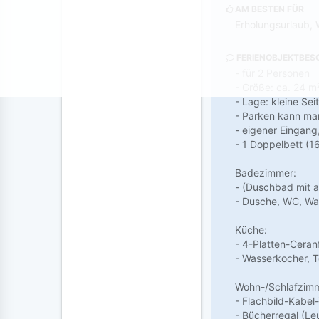
AM BESTEN FÜR
Erholungsurlaub, 
FERIENOBJEKTBES
- für 2 Personen
- Größe: ca. 24 m
- Lage: kleine S
- Parken kann ma
- eigener Eingang,
- 1 Doppelbett (1
Badezimmer:
- (Duschbad mit a
- Dusche, WC, W
Küche:
- 4-Platten-Ceran
- Wasserkocher, T
Wohn-/Schlafzimm
- Flachbild-Kabel
- Bücherregal (Le