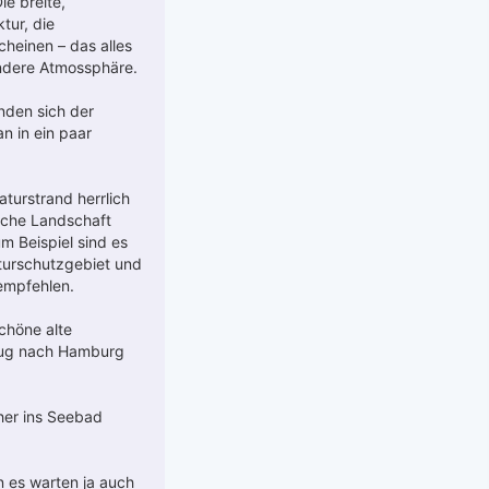
ie breite,
tur, die
heinen – das alles
ondere Atmossphäre.
inden sich der
n in ein paar
turstrand herrlich
liche Landschaft
m Beispiel sind es
turschutzgebiet und
 empfehlen.
chöne alte
flug nach Hamburg
her ins Seebad
n es warten ja auch