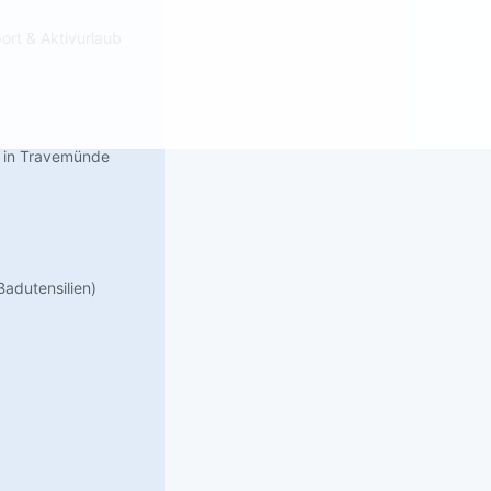
ort & Aktivurlaub
d in Travemünde
adutensilien)