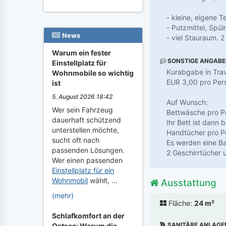
- kleine, eigene T
- Putzmittel, Spü
News
- viel Stauraum. 
Warum ein fester
SONSTIGE ANGAB
Einstellplatz für
Kurabgabe in Trav
Wohnmobile so wichtig
EUR 3,00 pro Per
ist
5. August 2026 18:42
Auf Wunsch:
Wer sein Fahrzeug
Bettwäsche pro P
dauerhaft schützend
Ihr Bett ist dann
unterstellen möchte,
Handtücher pro P
sucht oft nach
Es werden eine Ba
passenden Lösungen.
2 Geschirrtücher 
Wer einen passenden
Einstellplatz für ein
Wohnmobil
wählt, …
Ausstattung
(mehr)
Fläche:
24 m²
Schlafkomfort an der
SANITÄRE ANLAGE
Ostsee: Warum die