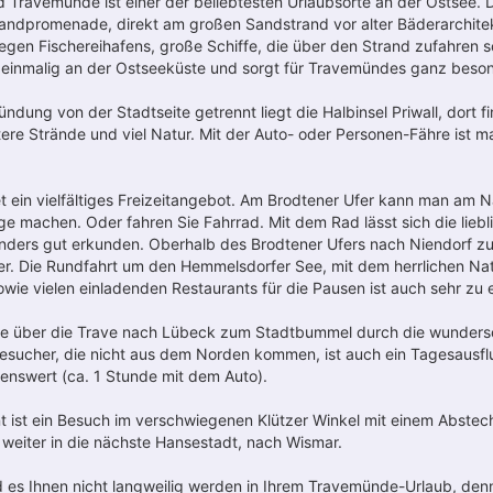
 Travemünde ist einer der beliebtesten Urlaubsorte an der Ostsee. D
randpromenade, direkt am großen Sandstrand vor alter Bäderarchitek
gen Fischereihafens, große Schiffe, die über den Strand zufahren sc
h einmalig an der Ostseeküste und sorgt für Travemündes ganz bes
dung von der Stadtseite getrennt liegt die Halbinsel Priwall, dort f
ere Strände und viel Natur. Mit der Auto- oder Personen-Fähre ist ma
 ein vielfältiges Freizeitangebot. Am Brodtener Ufer kann man am Na
e machen. Oder fahren Sie Fahrrad. Mit dem Rad lässt sich die lieb
nders gut erkunden. Oberhalb des Brodtener Ufers nach Niendorf zu
er. Die Rundfahrt um den Hemmelsdorfer See, mit dem herrlichen Na
wie vielen einladenden Restaurants für die Pausen ist auch sehr zu
ie über die Trave nach Lübeck zum Stadtbummel durch die wunders
Besucher, die nicht aus dem Norden kommen, ist auch ein Tagesaus
enswert (ca. 1 Stunde mit dem Auto).
t ist ein Besuch im verschwiegenen Klützer Winkel mit einem Abstec
weiter in die nächste Hansestadt, nach Wismar.
rd es Ihnen nicht langweilig werden in Ihrem Travemünde-Urlaub, den