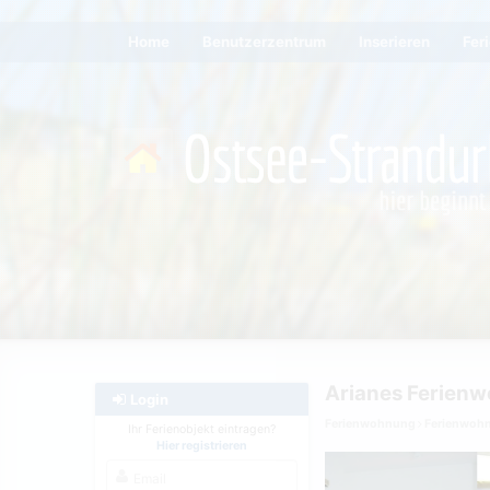
Home
Benutzerzentrum
Inserieren
Fer
Arianes Ferien
Login
Ferienwohnung
Ferienwoh
Ihr Ferienobjekt eintragen?
Hier registrieren