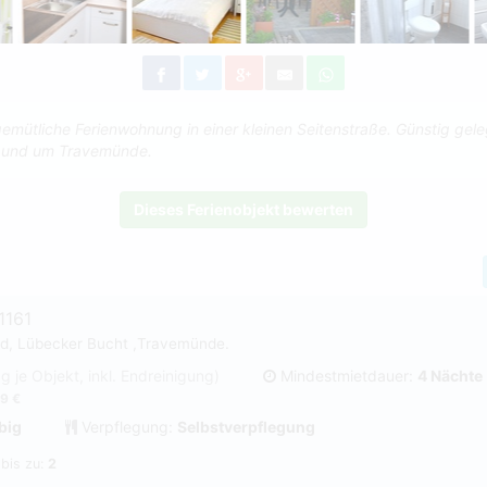
gemütliche Ferienwohnung in einer kleinen Seitenstraße. Günstig geleg
 und um Travemünde.
Dieses Ferienobjekt bewerten
1161
nd, Lübecker Bucht ,Travemünde.
ag je Objekt, inkl. Endreinigung)
Mindestmietdauer:
4 Nächte
9 €
big
Verpflegung:
Selbstverpflegung
 bis zu:
2