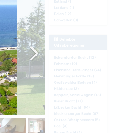
Estland (1)
Lettland (1)
Polen (12)
Schweden (3)
Beliebte
Urlaubsregionen
Eckernförder Bucht (12)
Fehmarn (10)
Fischland Darß-Zingst (74)
Flensburger Förde (18)
Greifswalder Bodden (4)
Hiddensee (3)
Kappeln/Schlei Angeln (13)
Kieler Bucht (77)
Lübecker Bucht (64)
Mecklenburger Bucht (67)
Ostsee-Westpommern (5)
Poel (4)
Rigaer Bucht (1)