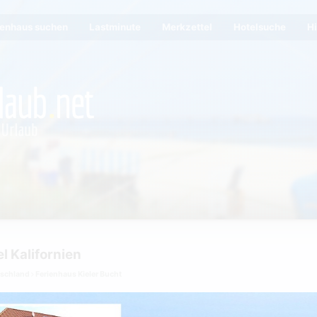
ienhaus suchen
Lastminute
Merkzettel
Hotelsuche
Hi
l Kalifornien
tschland
Ferienhaus Kieler Bucht