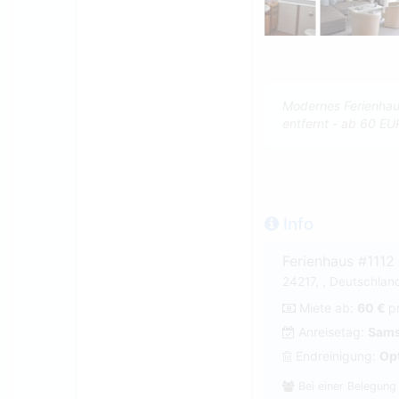
Modernes Ferienhaus
entfernt - ab 60 EU
Info
Ferienhaus #1112
24217, , Deutschland
Miete ab:
60 €
p
Anreisetag:
Sams
Endreinigung:
Op
Bei einer Belegung