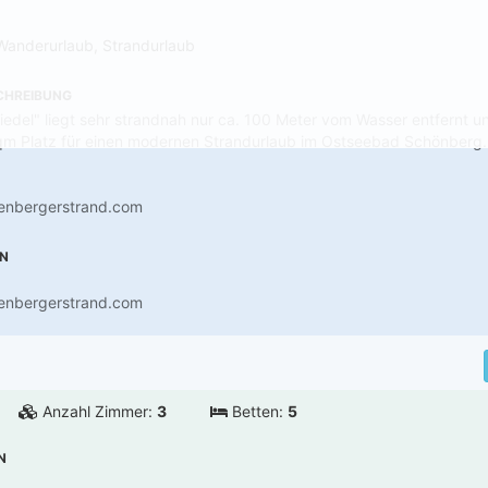
Wanderurlaub, Strandurlaub
CHREIBUNG
iedel" liegt sehr strandnah nur ca. 100 Meter vom Wasser entfernt un
qm Platz für einen modernen Strandurlaub im Ostseebad Schönberg.
enbergerstrand.com
EN
enbergerstrand.com
Anzahl Zimmer:
3
Betten:
5
N