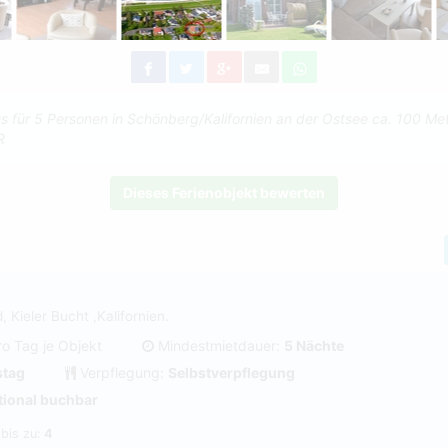
 für 5 Personen in Schönberg/Kalifornien an der Ostsee ca. 100 Me
R
Dieses Ferienobjekt bewerten
, Kieler Bucht ,Kalifornien.
ro Tag je Objekt
Mindestmietdauer:
5 Nächte
tag
Verpflegung:
Selbstverpflegung
tional buchbar
 bis zu:
4