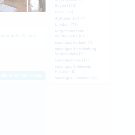
Rügen (128)
Schlei (12)
Stettiner Haff (1)
Usedom (78)
Vorpommersche
ter von der Ostsee
Boddenkette (6)
sonstiges Estland (1)
sonstiges Mecklenburg
Vorpommern (7)
sonstiges Polen (7)
sonstiges Schleswig
Holstein (6)
Zum Kontaktformular
sonstiges Schweden (3)