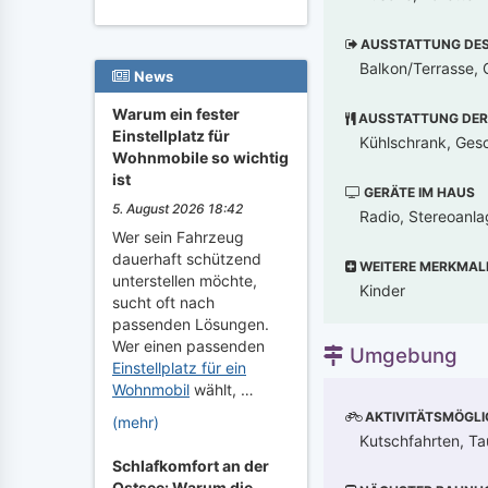
AUSSTATTUNG DES 
Balkon/Terrasse, G
News
Warum ein fester
AUSSTATTUNG DER
Einstellplatz für
Kühlschrank, Gesch
Wohnmobile so wichtig
ist
GERÄTE IM HAUS
5. August 2026 18:42
Radio, Stereoanl
Wer sein Fahrzeug
dauerhaft schützend
WEITERE MERKMAL
unterstellen möchte,
Kinder
sucht oft nach
passenden Lösungen.
Wer einen passenden
Umgebung
Einstellplatz für ein
Wohnmobil
wählt, …
AKTIVITÄTSMÖGLI
(mehr)
Kutschfahrten, Ta
Schlafkomfort an der
Ostsee: Warum die