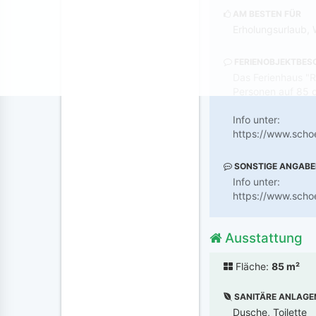
AM BESTEN FÜR
Erholungsurlaub, 
FERIENOBJEKTBES
Das Ferienhaus "R
Personen auf 85 
Info unter:
https://www.scho
SONSTIGE ANGAB
Info unter:
https://www.scho
Ausstattung
Fläche:
85 m²
SANITÄRE ANLAGE
Dusche, Toilette