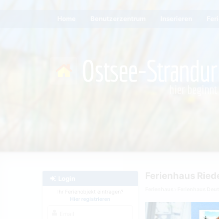
Home
Benutzerzentrum
Inserieren
Fer
Ferienhaus Riede
Login
Ferienhaus
Ferienhaus Deu
Ihr Ferienobjekt eintragen?
Hier registrieren