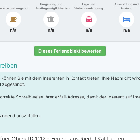
Umgebung und
Lage und
Ausstattung und
ervice und Angebot
Ausflugsmöglichkeiten
Verkehrsanbindung
Zustand
n/a
n/a
n/a
n/a
Dieses Ferienobjekt bewerten
reiben
 können Sie mit dem Inserenten in Kontakt treten. Ihre Nachricht wi
l zugesandt.
korrekte Schreibweise Ihrer eMail-Adresse, damit der Inserent auf Ih
ingend auszufüllen.