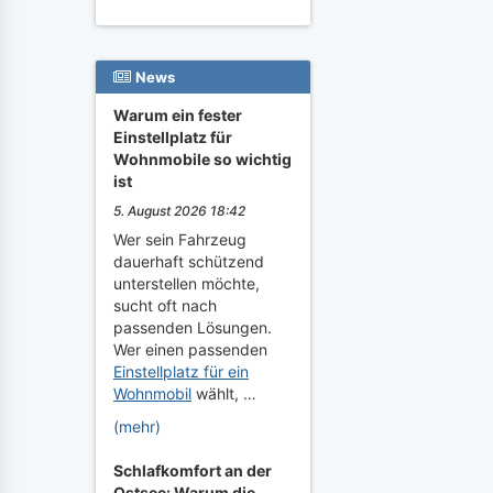
News
Warum ein fester
Einstellplatz für
Wohnmobile so wichtig
ist
5. August 2026 18:42
Wer sein Fahrzeug
dauerhaft schützend
unterstellen möchte,
sucht oft nach
passenden Lösungen.
Wer einen passenden
Einstellplatz für ein
Wohnmobil
wählt, …
(mehr)
Schlafkomfort an der
Ostsee: Warum die