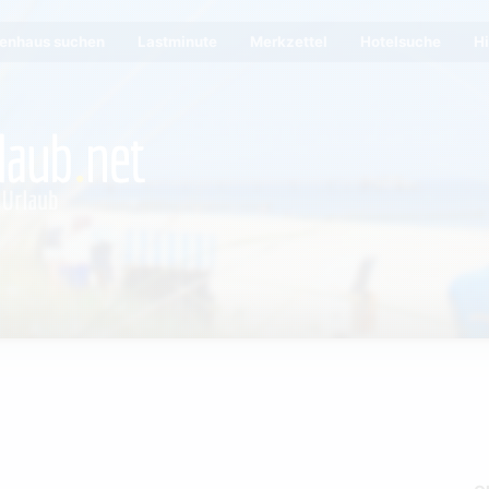
ienhaus suchen
Lastminute
Merkzettel
Hotelsuche
Hi