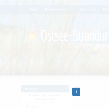
Home
Benutzerzentrum
Inserieren
Fer
Login
1
Ihr Ferienobjekt eintragen?
Hier registrieren