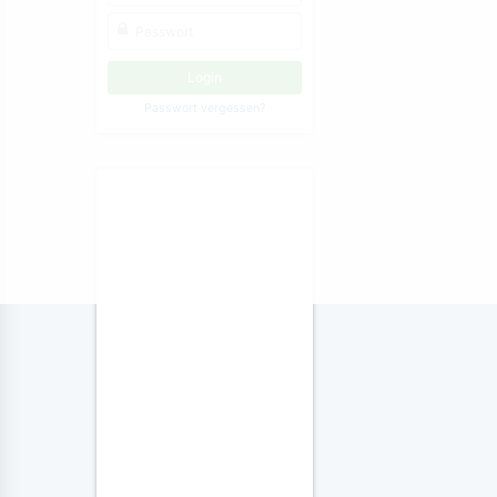
Passwort vergessen?