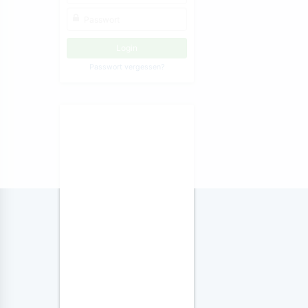
Passwort vergessen?