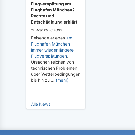
Flugverspätung am
Flughafen München?
Rechte und
Entschädigung erklärt
11. Mai 2026 19:21
Reisende erleben
am
Flughafen München
immer wieder längere
Flugverspätungen
.
Ursachen reichen von
technischen Problemen
über Wetterbedingungen
bis hin zu …
(mehr)
Alle News