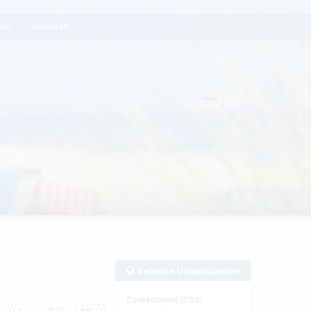
lfe
Kontakt
Beliebte Urlaubsländer
Deutschland (586)