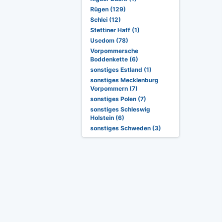
Rügen (129)
Schlei (12)
Stettiner Haff (1)
Usedom (78)
Vorpommersche
Boddenkette (6)
sonstiges Estland (1)
sonstiges Mecklenburg
Vorpommern (7)
sonstiges Polen (7)
sonstiges Schleswig
Holstein (6)
sonstiges Schweden (3)