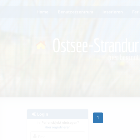
Home
Benutzerzentrum
Inserieren
Fer
Login
1
Ihr Ferienobjekt eintragen?
Hier registrieren