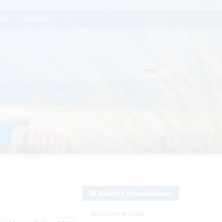
lfe
Kontakt
Beliebte Urlaubsländer
Deutschland (585)