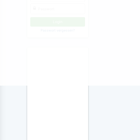
Passwort vergessen?