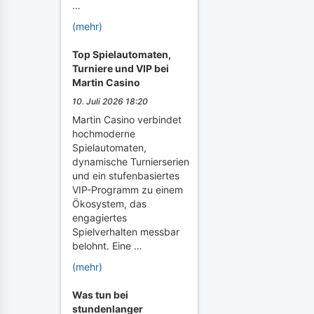
…
(mehr)
Top Spielautomaten,
Turniere und VIP bei
Martin Casino
10. Juli 2026 18:20
Martin Casino verbindet
hochmoderne
Spielautomaten,
dynamische Turnierserien
und ein stufenbasiertes
VIP-Programm zu einem
Ökosystem, das
engagiertes
Spielverhalten messbar
belohnt. Eine …
(mehr)
Was tun bei
stundenlanger