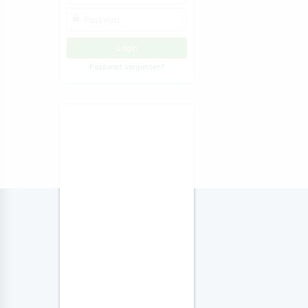
Passwort vergessen?