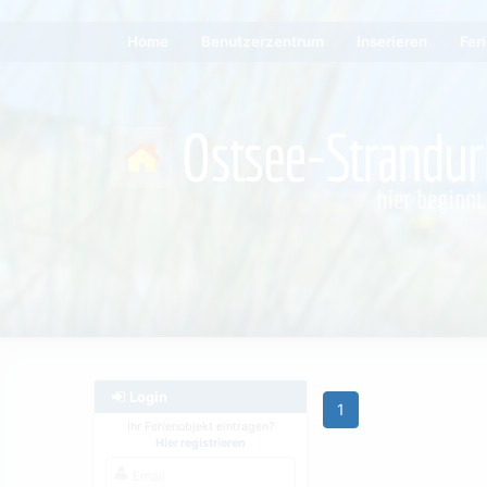
Home
Benutzerzentrum
Inserieren
Fer
Login
1
Ihr Ferienobjekt eintragen?
Hier registrieren