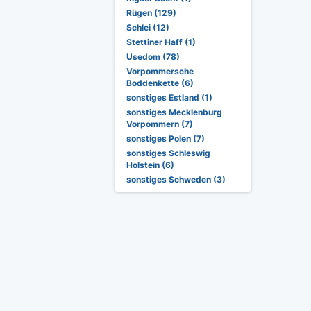
Rügen (129)
Schlei (12)
Stettiner Haff (1)
Usedom (78)
Vorpommersche
Boddenkette (6)
sonstiges Estland (1)
sonstiges Mecklenburg
Vorpommern (7)
sonstiges Polen (7)
sonstiges Schleswig
Holstein (6)
sonstiges Schweden (3)