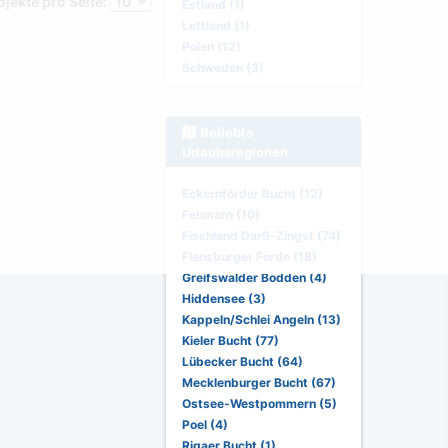
jekte pro Seite:
Estland (1)
Lettland (1)
Polen (12)
Schweden (3)
Beliebte
Urlaubsregionen
Eckernförder Bucht (12)
Fehmarn (10)
Fischland Darß-Zingst (74)
Flensburger Förde (18)
Greifswalder Bodden (4)
Hiddensee (3)
Kappeln/Schlei Angeln (13)
Kieler Bucht (77)
Lübecker Bucht (64)
Mecklenburger Bucht (67)
Ostsee-Westpommern (5)
Poel (4)
Rigaer Bucht (1)