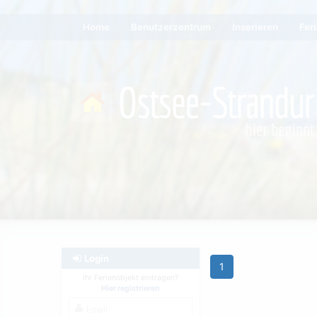
Home
Benutzerzentrum
Inserieren
Fer
Login
1
Ihr Ferienobjekt eintragen?
Hier registrieren