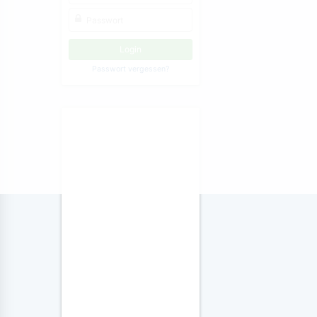
Passwort vergessen?