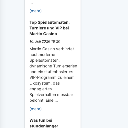
…
(mehr)
Top Spielautomaten,
Turniere und VIP bei
Martin Casino
10. Juli 2026 18:20
Martin Casino verbindet
hochmoderne
Spielautomaten,
dynamische Turnierserien
und ein stufenbasiertes
VIP-Programm zu einem
Ökosystem, das
engagiertes
Spielverhalten messbar
belohnt. Eine …
(mehr)
Was tun bei
stundenlanger