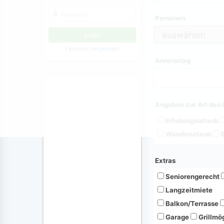
Personen
Passwort vergessen?
Anreisetag
Angaben zur Art des 
Erholungsurlaub
Wanderurlaub
S
Extras
Seniorengerecht
Langzeitmiete
Balkon/Terrasse
Garage
Grillmög