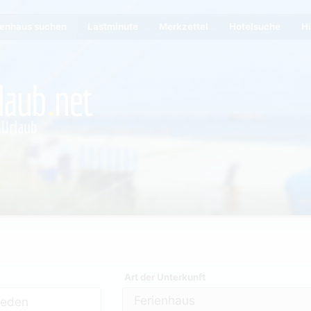
ienhaus suchen
Lastminute
Merkzettel
Hotelsuche
Hi
Art der Unterkunft