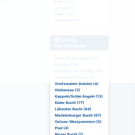
Estland (1)
Lettland (1)
Polen (12)
Schweden (3)
Beliebte
Urlaubsregionen
Eckernförder Bucht (12)
Fehmarn (10)
Fischland Darß-Zingst (74)
Flensburger Förde (18)
Greifswalder Bodden (4)
Hiddensee (3)
Kappeln/Schlei Angeln (13)
Kieler Bucht (77)
Lübecker Bucht (64)
Mecklenburger Bucht (67)
Ostsee-Westpommern (5)
Poel (4)
Rigaer Bucht (1)