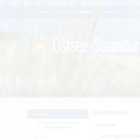
Home
Benutzerzentrum
Inserieren
Fer
Suchformular
Login
Ihr Ferienobjekt eintragen?
Reiseziel
Hier registrieren