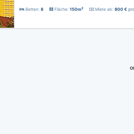
2
Betten:
8
Fläche:
150m
Miete ab:
800 €
pro
Ob