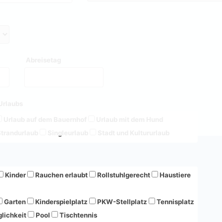
Abreisetag
Urlaubs
Urlaub auf dem Bauernhof
Urlaub mit dem Hund
trandurlaub
Singleurlaub
Stadt und Kultururlaub
Kinder
Rauchen erlaubt
Rollstuhlgerecht
Haustiere
Garten
Kinderspielplatz
PKW-Stellplatz
Tennisplatz
lichkeit
Pool
Tischtennis