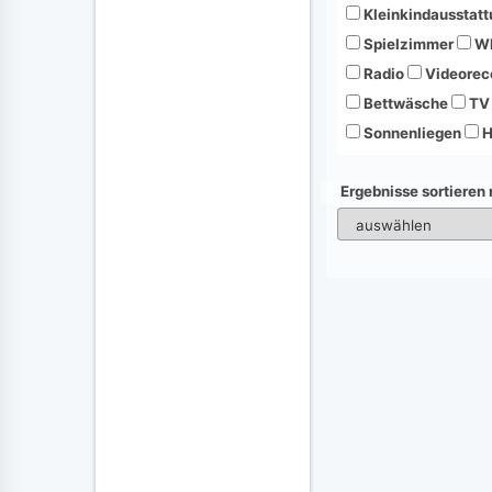
Kleinkindausstatt
Spielzimmer
Wh
Radio
Videorec
Bettwäsche
TV
Sonnenliegen
H
Ergebnisse sortieren