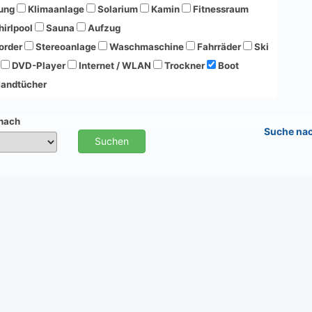
ung
Klimaanlage
Solarium
Kamin
Fitnessraum
irlpool
Sauna
Aufzug
order
Stereoanlage
Waschmaschine
Fahrräder
Ski
DVD-Player
Internet / WLAN
Trockner
Boot
andtücher
 nach
Suche na
Suchen